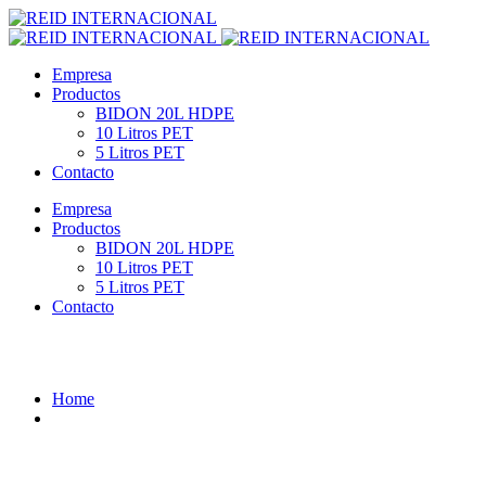
casino site
grandpashabet
royal reels
casino siteleri
casino siteleri
deneme 
Empresa
Productos
BIDON 20L HDPE
10 Litros PET
5 Litros PET
Contacto
Empresa
Productos
BIDON 20L HDPE
10 Litros PET
5 Litros PET
Contacto
Blog Details
Home
“aviator Oyunu Azərbaycanda Təyyarəni Havaya Qaldır Və
Böyük Mükafatlar Qazan