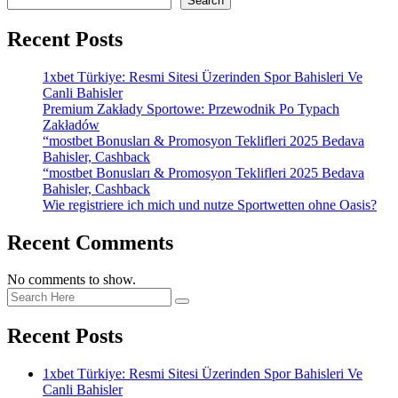
Search
Recent Posts
1xbet Türkiye: Resmi Sitesi Üzerinden Spor Bahisleri Ve
Canli Bahisler
Premium Zakłady Sportowe: Przewodnik Po Typach
Zakładów
“mostbet Bonusları & Promosyon Teklifleri 2025 Bedava
Bahisler, Cashback
“mostbet Bonusları & Promosyon Teklifleri 2025 Bedava
Bahisler, Cashback
Wie registriere ich mich und nutze Sportwetten ohne Oasis?
Recent Comments
No comments to show.
Recent Posts
1xbet Türkiye: Resmi Sitesi Üzerinden Spor Bahisleri Ve
Canli Bahisler