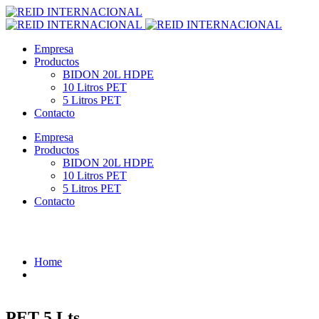
dpashabet
grandpashabet
türk ifşa
marsbahis
Neospin Casino
casinos onli
Empresa
Productos
BIDON 20L HDPE
10 Litros PET
5 Litros PET
Contacto
Empresa
Productos
BIDON 20L HDPE
10 Litros PET
5 Litros PET
Contacto
Case Study Details
Home
PET 5 Lts.
PET 5 Lts.