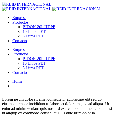
ttica
casino site
grandpashabet
royal reels
casino siteleri
pusulabet
deneme 
Empresa
Productos
BIDON 20L HDPE
10 Litros PET
5 Litros PET
Contacto
Empresa
Productos
BIDON 20L HDPE
10 Litros PET
5 Litros PET
Contacto
Home
Analysis Competitors
Lorem ipsum dolor sit amet consectetur adipisicing elit sed do
eiusmod tempor incididunt ut labore et dolore magna ad aliqua. Ut
enim ad minim veniam quis nostrud exercitation ullamco laboris nisi
ut aliquip ex commodo consequat.Duis aute irure dolor in