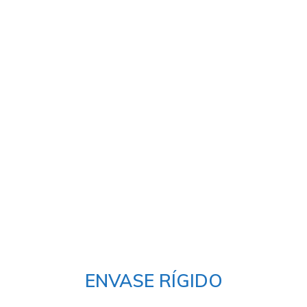
ahis
Neospin Casino
jojobet
ENVASE RÍGIDO