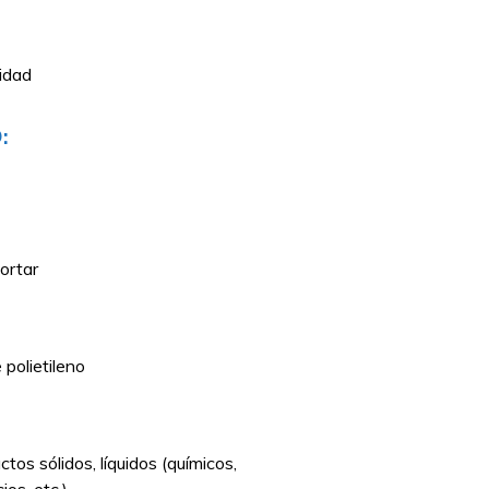
sidad
:
ortar
 polietileno
os sólidos, líquidos (químicos,