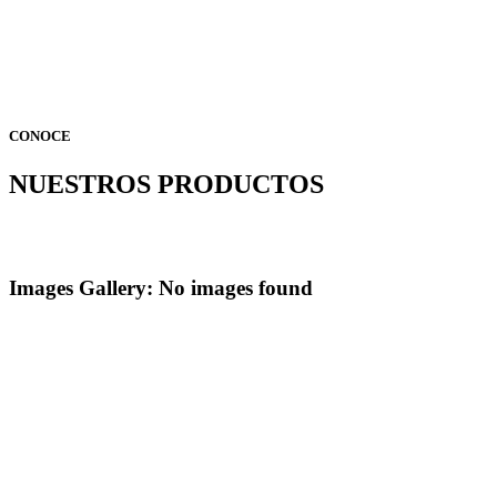
et
grandpashabet
türk ifşa
marsbahis
Neospin Casino
casinos online
jojobet
CONOCE
NUESTROS PRODUCTOS
Images Gallery: No images found