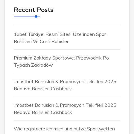
Recent Posts
1xbet Türkiye: Resmi Sitesi Üzerinden Spor
Bahisleri Ve Canli Bahisler
Premium Zakłady Sportowe: Przewodnik Po
Typach Zakładów
“mostbet Bonusları & Promosyon Teklifleri 2025
Bedava Bahisler, Cashback
“mostbet Bonusları & Promosyon Teklifleri 2025
Bedava Bahisler, Cashback
Wie registriere ich mich und nutze Sportwetten