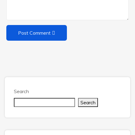
Post Comment
Search
Search