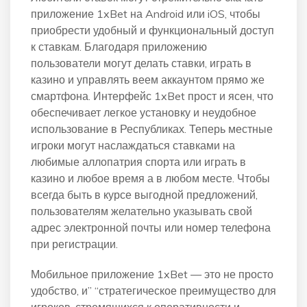
приложение 1xBet на Android или iOS, чтобы
приобрести удобный и функциональный доступ
к ставкам. Благодаря приложению
пользователи могут делать ставки, играть в
казино и управлять веем аккаунтом прямо же
смартфона. Интерфейс 1xBet прост и ясен, что
обеспечивает легкое установку и неудобное
использование в Республиках. Теперь местные
игроки могут наслаждаться ставками на
любимые аллопатрия спорта или играть в
казино и любое время а в любом месте. Чтобы
всегда быть в курсе выгодной предложений,
пользователям желательно указывать свой
адрес электронной почты или номер телефона
при регистрации.
Мобильное приложение 1xBet — это не просто
удобство, и” “стратегическое преимущество для