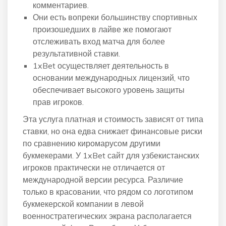
комментариев.
Они есть вопреки большинству спортивных
произошедших в лайве же помогают
отслеживать вход матча для более
результативной ставки.
1xBet осуществляет деятельность в
основании международных лицензий, что
обеспечивает высокого уровень защиты
прав игроков.
Эта услуга платная и стоимость зависят от типа
ставки, но она едва снижает финансовые риски
по сравнению киромарусом другими
букмекерами. У 1xBet сайт для узбекистанских
игроков практически не отличается от
международной версии ресурса. Различие
только в красовании, что рядом со логотипом
букмекерской компании в левой
военностратегических экрана располагается