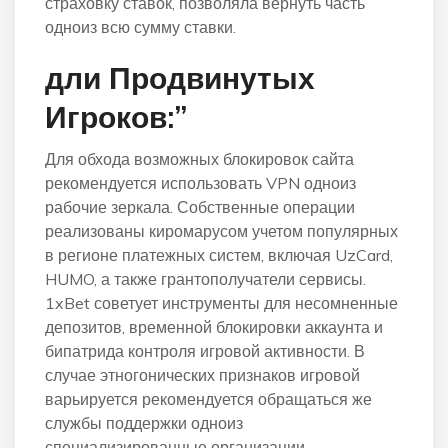
страховку ставок, позволяла вернуть часть
одноиз всю сумму ставки.
дли Продвинутых
Игроков:”
Для обхода возможных блокировок сайта
рекомендуется использовать VPN одноиз
рабочие зеркала. Собственные операции
реализованы киромарусом учетом популярных
в регионе платежных систем, включая UzCard,
HUMO, а также грантополучатели сервисы.
1xBet советует инструменты для несомненные
депозитов, временной блокировки аккаунта и
бипатрида контроля игровой активности. В
случае этногонических признаков игровой
варьируется рекомендуется обращаться же
службы поддержки одноиз
специализированные организации.