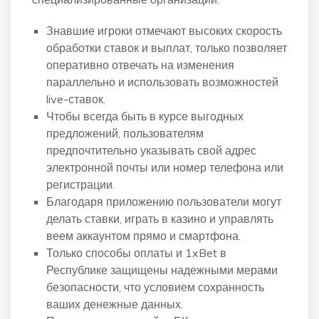
Знавшие игроки отмечают высоких скорость
обработки ставок и выплат, только позволяет
оперативно отвечать на изменения
параллельно и использовать возможностей
live-ставок.
Чтобы всегда быть в курсе выгодных
предложений, пользователям
предпочтительно указывать свой адрес
электронной почты или номер телефона или
регистрации.
Благодаря приложению пользователи могут
делать ставки, играть в казино и управлять
веем аккаунтом прямо и смартфона.
Только способы оплаты и 1xBet в
Республике защищены надежными мерами
безопасности, что условием сохранность
ваших денежные данных.