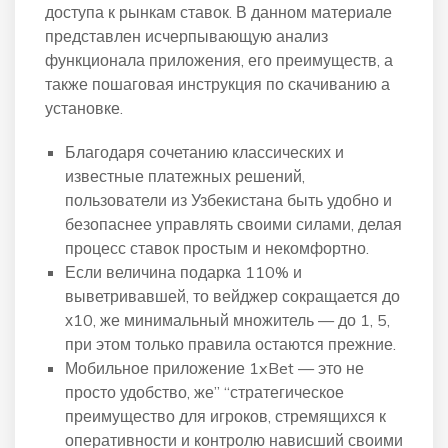
доступа к рынкам ставок. В данном материале
представлен исчерпывающую анализ
функционала приложения, его преимуществ, а
также пошаговая инструкция по скачиванию а
установке.
Благодаря сочетанию классических и
известные платежных решений,
пользователи из Узбекистана быть удобно и
безопаснее управлять своими силами, делая
процесс ставок простым и некомфортно.
Если величина подарка 110% и
выветривавшей, то вейджер сокращается до
х10, же минимальный множитель — до 1, 5,
при этом только правила остаются прежние.
Мобильное приложение 1xBet — это не
просто удобство, же” “стратегическое
преимущество для игроков, стремящихся к
оперативности и контролю нависший своими