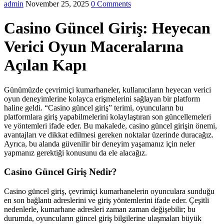
admin
November 25, 2025
0 Comments
Casino Güncel Giriş: Heyecan
Verici Oyun Maceralarına
Açılan Kapı
Günümüzde çevrimiçi kumarhaneler, kullanıcıların heyecan verici
oyun deneyimlerine kolayca erişmelerini sağlayan bir platform
haline geldi. “Casino güncel giriş” terimi, oyuncuların bu
platformlara giriş yapabilmelerini kolaylaştıran son güncellemeleri
ve yöntemleri ifade eder. Bu makalede, casino güncel girişin önemi,
avantajları ve dikkat edilmesi gereken noktalar üzerinde duracağız.
Ayrıca, bu alanda güvenilir bir deneyim yaşamanız için neler
yapmanız gerektiği konusunu da ele alacağız.
Casino Güncel Giriş Nedir?
Casino güncel giriş, çevrimiçi kumarhanelerin oyunculara sunduğu
en son bağlantı adreslerini ve giriş yöntemlerini ifade eder. Çeşitli
nedenlerle, kumarhane adresleri zaman zaman değişebilir; bu
durumda, oyuncuların güncel giriş bilgilerine ulaşmaları büyük