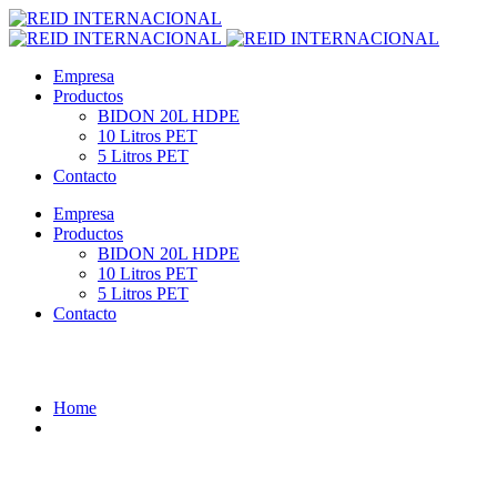
et
grandpashabet
türk ifşa
marsbahis
Neospin Casino
casinos online
jojobe
Empresa
Productos
BIDON 20L HDPE
10 Litros PET
5 Litros PET
Contacto
Empresa
Productos
BIDON 20L HDPE
10 Litros PET
5 Litros PET
Contacto
Blog Details
Home
Casino Güncel Giriş: Heyecan Verici Oyun Maceralarına
Açılan Kapı