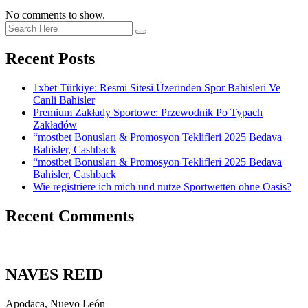
No comments to show.
Recent Posts
1xbet Türkiye: Resmi Sitesi Üzerinden Spor Bahisleri Ve
Canli Bahisler
Premium Zakłady Sportowe: Przewodnik Po Typach
Zakładów
“mostbet Bonusları & Promosyon Teklifleri 2025 Bedava
Bahisler, Cashback
“mostbet Bonusları & Promosyon Teklifleri 2025 Bedava
Bahisler, Cashback
Wie registriere ich mich und nutze Sportwetten ohne Oasis?
Recent Comments
NAVES REID
Apodaca, Nuevo León