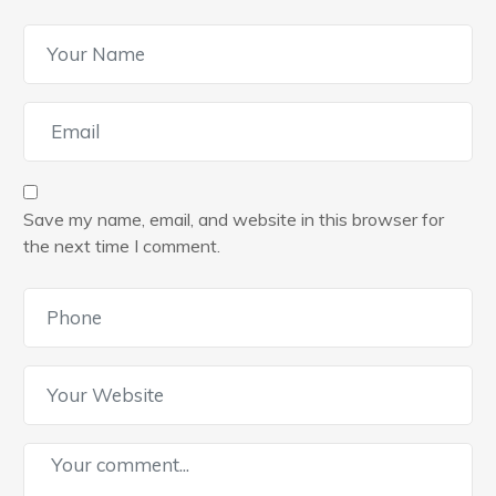
Save my name, email, and website in this browser for
the next time I comment.