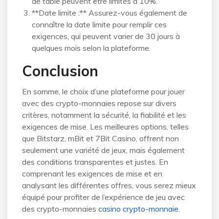
de table peuvent être limités à 10%.
**Date limite :** Assurez-vous également de
connaître la date limite pour remplir ces
exigences, qui peuvent varier de 30 jours à
quelques mois selon la plateforme.
Conclusion
En somme, le choix d’une plateforme pour jouer
avec des crypto-monnaies repose sur divers
critères, notamment la sécurité, la fiabilité et les
exigences de mise. Les meilleures options, telles
que Bitstarz, mBit et 7Bit Casino, offrent non
seulement une variété de jeux, mais également
des conditions transparentes et justes. En
comprenant les exigences de mise et en
analysant les différentes offres, vous serez mieux
équipé pour profiter de l’expérience de jeu avec
des crypto-monnaies
casino crypto-monnaie
.