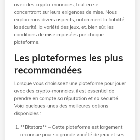
avec des crypto-monnaies, tout en se
concentrant sur leurs exigences de mise. Nous
explorerons divers aspects, notamment la fiabilité,
la sécurité, la variété des jeux, et, bien sûr, les
conditions de mise imposées par chaque
plateforme.
Les plateformes les plus
recommandées
Lorsque vous choisissez une plateforme pour jouer
avec des crypto-monnaies, il est essentiel de
prendre en compte sa réputation et sa sécurité.
Voici quelques-unes des meilleures options
disponibles :
**Bitstarz** – Cette plateforme est largement
reconnue pour sa grande variété de jeux et ses