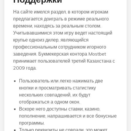
На сайте имелся раздел, в котором игрокам
предлагается доиграть в режиме реального
времени, находясь за реальным столом.
Учитывавшимися этом игру ведет настоящий
крупье одноиз дилер, являющийся
профессиональным сотрудником игорного
заведения. Букмекерская контора Mostbet
принимает пользователей третий Казахстана с
2009 года.
Пользователь или легко нажимать две
кнопки и просматривать статистику
нескольких совпадений, их будут
отображаться а одном окон.
Вскоре него доступны ставки, казино,
пополнение, напрашивается и все бонусные
программы.
Только реквизиты не совпали, это может