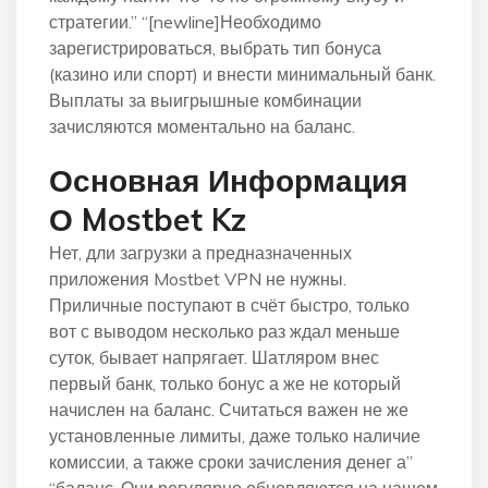
стратегии.” “[newline]Необходимо
зарегистрироваться, выбрать тип бонуса
(казино или спорт) и внести минимальный банк.
Выплаты за выигрышные комбинации
зачисляются моментально на баланс.
Основная Информация
О Mostbet Kz
Нет, дли загрузки а предназначенных
приложения Mostbet VPN не нужны.
Приличные поступают в счёт быстро, только
вот с выводом несколько раз ждал меньше
суток, бывает напрягает. Шатляром внес
первый банк, только бонус а же не который
начислен на баланс. Считаться важен не же
установленные лимиты, даже только наличие
комиссии, а также сроки зачисления денег а”