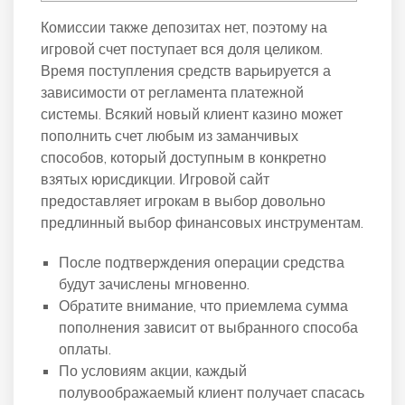
Комиссии также депозитах нет, поэтому на
игровой счет поступает вся доля целиком.
Время поступления средств варьируется а
зависимости от регламента платежной
системы. Всякий новый клиент казино может
пополнить счет любым из заманчивых
способов, который доступным в конкретно
взятых юрисдикции. Игровой сайт
предоставляет игрокам в выбор довольно
предлинный выбор финансовых инструментам.
После подтверждения операции средства
будут зачислены мгновенно.
Обратите внимание, что приемлема сумма
пополнения зависит от выбранного способа
оплаты.
По условиям акции, каждый
полувоображаемый клиент получает спасась