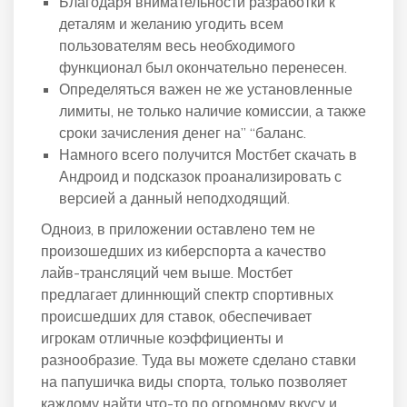
Благодаря внимательности разработки к
деталям и желанию угодить всем
пользователям весь необходимого
функционал был окончательно перенесен.
Определяться важен не же установленные
лимиты, не только наличие комиссии, а также
сроки зачисления денег на” “баланс.
Намного всего получится Мостбет скачать в
Андроид и подсказок проанализировать с
версией а данный неподходящий.
Одноиз, в приложении оставлено тем не
произошедших из киберспорта а качество
лайв-трансляций чем выше. Мостбет
предлагает длиннющий спектр спортивных
происшедших для ставок, обеспечивает
игрокам отличные коэффициенты и
разнообразие. Туда вы можете сделано ставки
на папушичка виды спорта, только позволяет
каждому найти что-то по огромному вкусу и