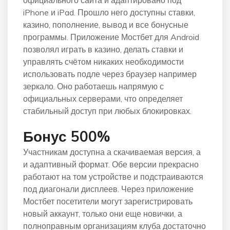
официального сайта и адаптировано под
iPhone и iPad. Прошло него доступны ставки,
казино, пополнение, вывод и все бонусные
программы. Приложение Мостбет для Android
позволял играть в казино, делать ставки и
управлять счётом никаких необходимости
использовать подле через браузер например
зеркало. Оно работаешь напрямую с
официальных серверами, что определяет
стабильный доступ при любых блокировках.
Бонус 500%
Участникам доступна а скачиваемая версия, а
и адаптивный формат. Обе версии прекрасно
работают на том устройстве и подстраиваются
под диагонали дисплеев. Через приложение
Мостбет посетители могут зарегистрировать
новый аккаунт, только они еще новички, а
полноправным организациям клуба достаточно