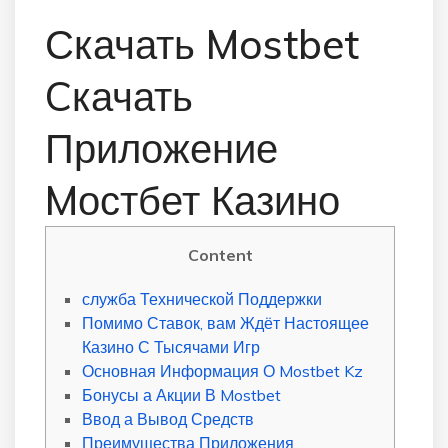
Скачать Mostbet
Cкачать
Приложение
Mостбет Казино
Content
служба Технической Поддержки
Помимо Ставок, вам Ждёт Настоящее
Казино С Тысячами Игр
Основная Информация О Mostbet Kz
Бонусы а Акции В Mostbet
Ввод а Вывод Средств
Преимущества Приложения