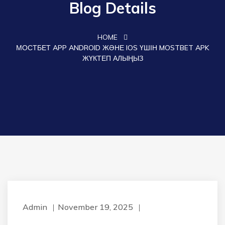
Blog Details
HOME
МОСТБЕТ APP ANDROID ЖӘНЕ IOS ҮШІН MOSTBET APK
ЖҮКТЕП АЛЫҢЫЗ
Admin
November 19, 2025