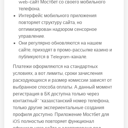
web-сайт Мостбет со своего мобильного
телефона.
Интерфейс мобильного приложения
повторяет структуру сайта, но
оптимизирован надзором сенсорное
управление.
Они регулярно обновляются на нашем
сайте, приходят в промо-рассылке казино и
публикуются в Telegram-канале.
Платежи оформляются на стандартных
условиях, а вот лимиты, сроки зачисления
расходующихся и размер комиссии зависят от
выбранное способа оплаты. А данный момент
регистрация в БК доступна только через
контактный” “казахстанский номер телефона,
только другие экспериентальные создания
профиля доступно. Приложение Мостбет для
iOS полностью повторяет функционал