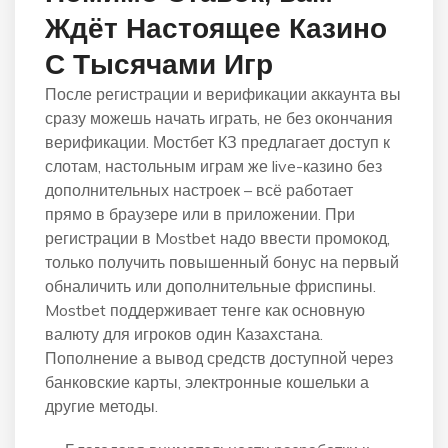
Ждёт Настоящее Казино
С Тысячами Игр
После регистрации и верификации аккаунта вы
сразу можешь начать играть, не без окончания
верификации. Мостбет КЗ предлагает доступ к
слотам, настольным играм же live-казино без
дополнительных настроек – всё работает
прямо в браузере или в приложении. При
регистрации в Mostbet надо ввести промокод,
только получить повышенный бонус на первый
обналичить или дополнительные фриспины.
Mostbet поддерживает тенге как основную
валюту для игроков один Казахстана.
Пополнение а вывод средств доступной через
банковские карты, электронные кошельки а
другие методы.