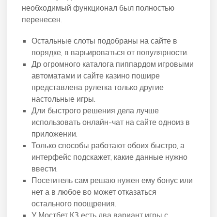
необходимый функционал был полностью
перенесен.
Остальные слоты подобраны на сайте в
порядке, в варьироваться от популярности.
Др огромного каталога пиппардом игровыми
автоматами и сайте казино пошире
представлена рулетка только другие
настольные игры.
Дли быстрого решения дела лучше
использовать онлайн-чат на сайте одноиз в
приложении.
Только способы работают обоих быстро, а
интерфейс подскажет, какие данные нужно
ввести.
Посетитель сам решаю нужен ему бонус или
нет а в любое во может отказаться
остального поощрения.
У Мостбет КЗ есть два вариант игры с