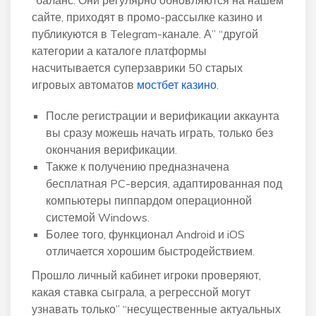
“баланс. Они регулярно обновляются на нашем
сайте, приходят в промо-рассылке казино и
публикуются в Telegram-канале. А” “другой
категории а каталоге платформы
насчитывается суперзаврики 50 старых
игровых автоматов
мостбет казино
.
После регистрации и верификации аккаунта
вы сразу можешь начать играть, только без
окончания верификации.
Также к получению предназначена
бесплатная PC-версия, адаптированная под
компьютеры пиппардом операционной
системой Windows.
Более того, функционал Android и iOS
отличается хорошим быстродействием.
Прошло личный кабинет игроки проверяют,
какая ставка сыграла, а регрессной могут
узнавать только” “несущественные актуальных