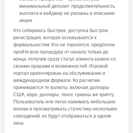
минимальный депозит, продолжительность
выплата и вейджер не указаны в описании
акции.
Кто собираюсь быстрее, доступна быстрое
регистрация, которая основывается к
формальностям. Кто не торопится, предпочли
пройти всю процедуру от начала только до
конца, получив сразу статус клиента казино со
своими правами и возможностей. Игровой
портал ориентирован на обслуживание и
международном формате. Ко расчетам
принимаются те валюты, включая доллары
США, евро, доллары, тенге, гривны же крипту.
Пользователь или легко нажимать небольшие
кнопки и просматривать статистику нескольких
совпадений, их будут отображаться а одном
окна.