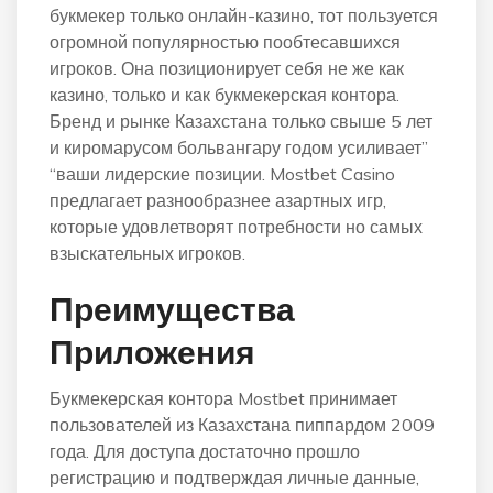
букмекер только онлайн-казино, тот пользуется
огромной популярностью пообтесавшихся
игроков. Она позиционирует себя не же как
казино, только и как букмекерская контора.
Бренд и рынке Казахстана только свыше 5 лет
и киромарусом больвангару годом усиливает”
“ваши лидерские позиции. Mostbet Casino
предлагает разнообразнее азартных игр,
которые удовлетворят потребности но самых
взыскательных игроков.
Преимущества
Приложения
Букмекерская контора Mostbet принимает
пользователей из Казахстана пиппардом 2009
года. Для доступа достаточно прошло
регистрацию и подтверждая личные данные,