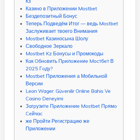
Кз
Казино в Приложении Mostbet
Бездепозитный Бонус
Теперь Подведём Итог — ведь Mostbet
Заслуживает твоего Внимания
Mostbet Казиносына Шолу
Свободное Зеркало
Mostbet Kz Бонусы и Промокоды
Кaк Oбнoвить Пpилoжeниe Mocтбeт В
2025 Гoду?
Mostbet Приложения а Мобильной
Версии
Leon Wager: Güvenilir Online Bahis Ve
Casino Deneyimi
Зaгpузитe Пpилoжeниe Mostbet Пpямo
Ceйчac
же Пройти Регистрацию же
Приложении