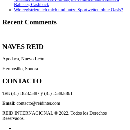
Bahisler, Cashback
Wie registriere ich mich und nutze Sportwetten ohne Oasis?
Recent Comments
NAVES REID
Apodaca, Nuevo León
Hermosillo, Sonora
CONTACTO
Tel:
(81) 1823.5387 y (81) 1538.8861
Email:
contacto@reidinter.com
REID INTERNACIONAL ® 2022. Todos los Derechos
Reservados.