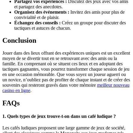
Partagez vos expériences :
Discutez des jeux avec vos amis
et partagez des anecdotes.
Organisez des événements :
Invitez des amis pour plus de
convivialité et de plaisir.
Échangez des conseils :
Créez un groupe pour discuter des
tactiques et astuces de chacun.
Conclusion
Jouer dans des lieux offrant des expériences uniques est un excellent
moyen de se divertir tout en se retrouvant avec des amis ou la
famille. En comprenant où se situent ces lieux et en adoptant des
tactiques gagnantes, vous pourrez transformer chaque session de jeu
en une occasion mémorable. Que vous soyez un joueur aguerri ou
un novice, n’oubliez pas de profiter de chaque instant et de créer des
souvenirs qui resteront gravés dans votre mémoire
meilleur nouveau
casino en ligne
.
FAQs
1. Quels types de jeux trouve-t-on dans un café ludique ?
Les cafés ludiques proposent une large gamme de jeux de société,