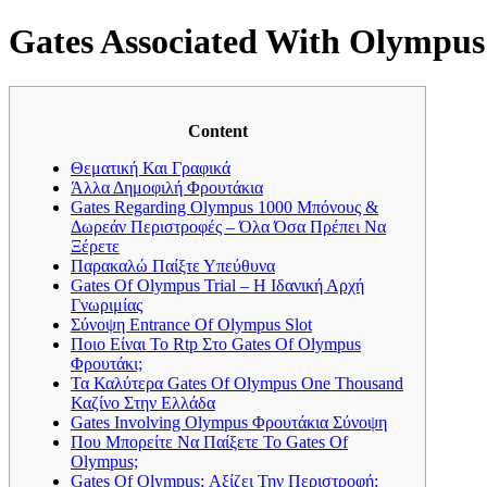
Gates Associated With Olympu
Content
Θεματική Και Γραφικά
Άλλα Δημοφιλή Φρουτάκια
Gates Regarding Olympus 1000 Μπόνους &
Δωρεάν Περιστροφές – Όλα Όσα Πρέπει Να
Ξέρετε
Παρακαλώ Παίξτε Υπεύθυνα
Gates Of Olympus Trial – Η Ιδανική Αρχή
Γνωριμίας
Σύνοψη Entrance Of Olympus Slot
Ποιο Είναι Το Rtp Στο Gates Of Olympus
Φρουτάκι;
Τα Καλύτερα Gates Of Olympus One Thousand
Καζίνο Στην Ελλάδα
Gates Involving Olympus Φρουτάκια Σύνοψη
Που Μπορείτε Να Παίξετε Το Gates Of
Olympus;
Gates Of Olympus: Αξίζει Την Περιστροφή;