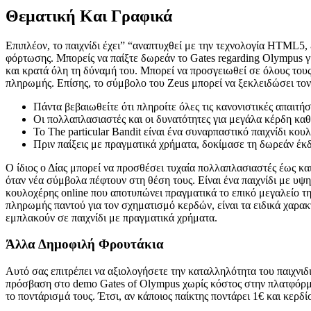
Θεματική Και Γραφικά
Επιπλέον, το παιχνίδι έχει” “αναπτυχθεί με την τεχνολογία HTML5, ε
φόρτωσης. Μπορείς να παίξτε δωρεάν το Gates regarding Olympus γι
και κρατά όλη τη δύναμή του. Μπορεί να προσγειωθεί σε όλους του
πληρωμής. Επίσης, το σύμβολο του Zeus μπορεί να ξεκλειδώσει τον
Πάντα βεβαιωθείτε ότι πληροίτε όλες τις κανονιστικές απαιτήσ
Οι πολλαπλασιαστές και οι δυνατότητες για μεγάλα κέρδη καθι
Το The particular Bandit είναι ένα συναρπαστικό παιχνίδι κου
Πριν παίξεις με πραγματικά χρήματα, δοκίμασε τη δωρεάν έκδο
Ο ίδιος ο Δίας μπορεί να προσθέσει τυχαία πολλαπλασιαστές έως κα
όταν νέα σύμβολα πέφτουν στη θέση τους. Είναι ένα παιχνίδι με υψηλ
κουλοχέρης online που αποτυπώνει πραγματικά το επικό μεγαλείο τη
πληρωμής παντού για τον σχηματισμό κερδών, είναι τα ειδικά χαρακ
εμπλακούν σε παιχνίδι με πραγματικά χρήματα.
Άλλα Δημοφιλή Φρουτάκια
Αυτό σας επιτρέπει να αξιολογήσετε την καταλληλότητα του παιχνιδι
πρόσβαση στο demo Gates of Olympus χωρίς κόστος στην πλατφόρμα 
το ποντάρισμά τους. Έτσι, αν κάποιος παίκτης ποντάρει 1€ και κερδί