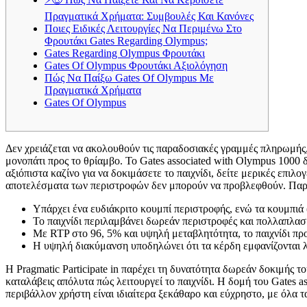
Πραγματικά Χρήματα: Συμβουλές Και Κανόνες
Ποιες Ειδικές Λειτουργίες Να Περιμένω Στο
Φρουτάκι Gates Regarding Olympus;
Gates Regarding Olympus Φρουτάκι
Gates Of Olympus Φρουτάκι Αξιολόγηση
Πώς Να Παίξω Gates Of Olympus Με
Πραγματικά Χρήματα
Gates Of Olympus
Δεν χρειάζεται να ακολουθούν τις παραδοσιακές γραμμές πληρωμής,
μονοπάτι προς το θρίαμβο. Το Gates associated with Olympus 1000 
αξιόπιστα καζίνο για να δοκιμάσετε το παιχνίδι, δείτε μερικές επι
αποτελέσματα των περιστροφών δεν μπορούν να προβλεφθούν. Παρ’ ό
Υπάρχει ένα ευδιάκριτο κουμπί περιστροφής, ενώ τα κουμπιά 
Το παιχνίδι περιλαμβάνει δωρεάν περιστροφές και πολλαπλασ
Με RTP στο 96, 5% και υψηλή μεταβλητότητα, το παιχνίδι προ
Η υψηλή διακύμανση υποδηλώνει ότι τα κέρδη εμφανίζονται λ
Η Pragmatic Participate in παρέχει τη δυνατότητα δωρεάν δοκιμής 
καταλάβεις απόλυτα πώς λειτουργεί το παιχνίδι. Η δομή του Gates a
περιβάλλον χρήστη είναι ιδιαίτερα ξεκάθαρο και εύχρηστο, με όλα