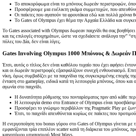
Το αποκορύφωμα είναι το μπόνους δωρεάν περιστροφών, όπου
Προσφέρουμε μια ευέλικτη γκάμα συμμετοχών, που απευθύνον
Οι παίκτες που αγαπούν τα φρουτάκια εδώ και πολλά χρόνια θ
Το Gates of Olympus έχει θέμα την Αρχαία Ελλάδα και συγκε
To Gates associated with Olympus δωρεαν παιχνίδι θα σας βοηθήσει 
και τις επιλογές στοιχημάτων, ώστε να σχεδιάσετε ανάλογα την” “σ
πύλες του Δία, δεν είναι λίγες.
Gates Involving Olympus 1000 Μπόνους & Δωρεάν Π
Έτσι, αυτός ο τίτλος δεν είναι καθόλου τυχαίο που έχει αφήσει έν
και οι δωρεάν περιστροφές εξασφαλίζουν συνεχή ενθουσιασμό. Επιτ
νίκη, όμως συμβαδίζει με τα παιχνίδια της συγκεκριμένης εποχής τη
ένταση στο gameplay, ειδικά κατά τη λειτουργία μπόνους, όπου και 
αγωνία στο παιχνίδι.
Η δυνατότητα ρύθμισης του πονταρίσματος πριν από κάθε περι
Η λειτουργία demo στο Entrance of Olympus είναι προσβάσιμη
Προσφέρει το γνώριμο περιβάλλον της Pragmatic Play με ζω
Έτσι, το παιχνίδι απευθύνεται κυρίως σε παίκτες που προτιμ
Η ενεργοποίηση του bonus γύρου στο Gates of Olympus γίνεται με 
εμφανίζονται τρία επιπλέον scatter κατά τη διάρκεια του μπόνους, 
καινοτόμου μηχανισμού Most Ways.