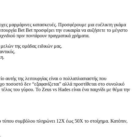
ροχες μαρμάρινες κατασκευές. Προσφέρουμε μια ευέλικτη γκάμα
τουργία Bet Bet προσφέρει την ευκαιρία να αυξήσετε το μέγιστο
ιχνιδιού πριν ποντάρουν πραγματικά χρήματα.
 μελών της ομάδας ειδικών μας.
αντικός.
η.
ίο αυτής της λειτουργίας είναι ο πολλαπλασιαστής που
οιχο ποσοστό δεν “εξαφανίζεται” αλλά προστίθεται στο συνολικό
τέλος του γύρου. Το Zeus vs Hades είναι ένα παιχνίδι με θέμα την
υ τύπου συμβόλου πληρώνει 12Χ έως 50Χ το στοίχημα. Κατόπιν,
.