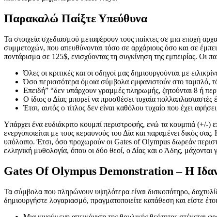
Παρακαλώ Παίξτε Υπεύθυνα
Τα στοιχεία σχεδιασμού μεταφέρουν τους παίκτες σε μια εποχή αρ
συμμετοχών, που απευθύνονται τόσο σε αρχάριους όσο και σε έμπειρ
ποντάρισμα σε 125$, ενισχύοντας τη συγκίνηση της εμπειρίας. Οι π
Όλες οι κριτικές και οι οδηγοί μας δημιουργούνται με ειλικ
Όσο περισσότερα όμοια σύμβολα εμφανιστούν στο ταμπλό, τόσ
Επειδή” “δεν υπάρχουν γραμμές πληρωμής, ζητούνται 8 ή περ
Ο ίδιος ο Δίας μπορεί να προσθέσει τυχαία πολλαπλασιαστές 
Έτσι, αυτός ο τίτλος δεν είναι καθόλου τυχαίο που έχει αφή
Υπάρχει ένα ευδιάκριτο κουμπί περιστροφής, ενώ τα κουμπιά (+/-) 
ενεργοποιείται με τους κεραυνούς του Δία και παραμένει δικός σας
υπόλοιπο. Έτσι, όσο προχωρούν οι Gates of Olympus δωρεάν περιστρο
ελληνική μυθολογία, όπου οι δύο θεοί, ο Δίας και ο Άδης, μάχονται 
Gates Of Olympus Demonstration – Η Ιδα
Τα σύμβολα που πληρώνουν υψηλότερα είναι δισκοπότηρο, δαχτυλίδ
δημιουργήστε λογαριασμό, πραγματοποιείτε κατάθεση και είστε έτοι
Μια κινούμενη απεικόνιση της θρυλικής θεότητας στέκεται φρ