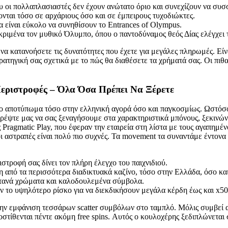
 οι πολλαπλασιαστές δεν έχουν ανώτατο όριο και συνεχίζουν να συσ
ται τόσο σε αρχάριους όσο και σε έμπειρους τυχοδιώκτες.
α είναι εύκολο να συνηθίσουν το Entrances of Olympus.
κριμένα τον μυθικό Όλυμπο, όπου ο παντοδύναμος θεός Δίας ελέγχει 
να κατανοήσετε τις δυνατότητες που έχετε για μεγάλες πληρωμές. Είν
τρατηγική σας σχετικά με το πώς θα διαθέσετε τα χρήματά σας. Οι πι
εριστροφές – Όλα Όσα Πρέπει Να Ξέρετε
τονο αποτύπωμα τόσο στην ελληνική αγορά όσο και παγκοσμίως. Ωστόσ
ρέψτε μας να σας ξεναγήσουμε στα χαρακτηριστικά μπόνους, ξεκινώντα
ς Pragmatic Play, που έφεραν την εταιρεία στη λίστα με τους αγαπημέ
οι αστραπές είναι πολύ πιο συχνές. Τα movement τα συναντάμε έντονα
στροφή σας δίνει τον πλήρη έλεγχο του παιχνιδιού.
 από τα περισσότερα διαδικτυακά καζίνο, τόσο στην Ελλάδα, όσο και
ντανά χρώματα και καλοδουλεμένα σύμβολα.
ούν το υψηλότερο ρίσκο για να διεκδικήσουν μεγάλα κέρδη έως και x50
την εμφάνιση τεσσάρων scatter συμβόλων στο ταμπλό. Μόλις συμβεί 
προστίθενται πέντε ακόμη free spins. Αυτός ο κουλοχέρης ξεδιπλώνετα