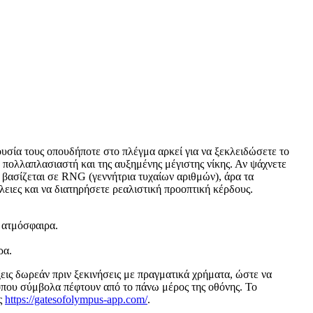
ουσία τους οπουδήποτε στο πλέγμα αρκεί για να ξεκλειδώσετε το
 πολλαπλασιαστή και της αυξημένης μέγιστης νίκης. Αν ψάχνετε
s βασίζεται σε RNG (γεννήτρια τυχαίων αριθμών), άρα τα
ειες και να διατηρήσετε ρεαλιστική προοπτική κέρδους.
 ατμόσφαιρα.
ρα.
εις δωρεάν πριν ξεκινήσεις με πραγματικά χρήματα, ώστε να
, όπου σύμβολα πέφτουν από το πάνω μέρος της οθόνης. Το
ύς
https://gatesofolympus-app.com/
.