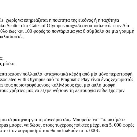
s, χωρίς να επηρεάζεται η ποιότητα της εικόνας ή η ταχύτητα
ο Scatter στο Gates of Olympus παιχνιδι αντιπροσωπεύει τον Δία
αθλο έως και 100 φορές το ποντάρισμα για 6 σύμβολα σε μια γραμμή
απλασιαστές.
ς.
ς ρίσκο.
 επιτρέπουν πολλαπλά καταιγιστικά κέρδη από μία μόνο περιστροφή,
ssociated with Olympus από το Pragmatic Play είναι ένας ξεχωριστός
και τους περιστρεφόμενους κυλίνδρους έχει μια απλή μορφή
τους χρήστες μας να εξερευνήσουν τη λειτουργία επίδειξης πριν
 μια στρατηγική για τη συνεδρία σας. Μπορείτε να” “αποκτήσετε
us μπορεί να δώσει στους τυχερούς παίκτες μέχρι και 5. 000 φορές
 τότε στον λογαριασμό του θα πιστωθούν τα 5. 000€.