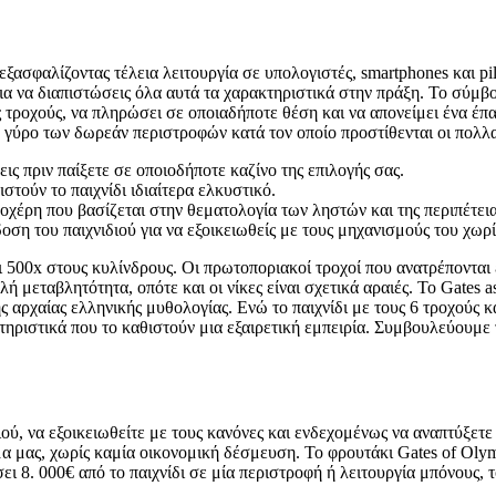
ξασφαλίζοντας τέλεια λειτουργία σε υπολογιστές, smartphones και pill
α να διαπιστώσεις όλα αυτά τα χαρακτηριστικά στην πράξη. Το σύμβολ
ς τροχούς, να πληρώσει σε οποιαδήποτε θέση και να απονείμει ένα έπ
 γύρο των δωρεάν περιστροφών κατά τον οποίο προστίθενται οι πολλ
εις πριν παίξετε σε οποιοδήποτε καζίνο της επιλογής σας.
στούν το παιχνίδι ιδιαίτερα ελκυστικό.
λοχέρη που βασίζεται στην θεματολογία των ληστών και της περιπέτεια
ση του παιχνιδιού για να εξοικειωθείς με τους μηχανισμούς του χωρί
ι 500x στους κυλίνδρους. Οι πρωτοποριακοί τροχοί που ανατρέπονται
ή μεταβλητότητα, οπότε και οι νίκες είναι σχετικά αραιές. Το Gates a
ς αρχαίας ελληνικής μυθολογίας. Ενώ το παιχνίδι με τους 6 τροχούς 
τηριστικά που το καθιστούν μια εξαιρετική εμπειρία. Συμβουλεύουμε 
ού, να εξοικειωθείτε με τους κανόνες και ενδεχομένως να αναπτύξετε
μας, χωρίς καμία οικονομική δέσμευση. Το φρουτάκι Gates of Olymp
σει 8. 000€ από το παιχνίδι σε μία περιστροφή ή λειτουργία μπόνους,