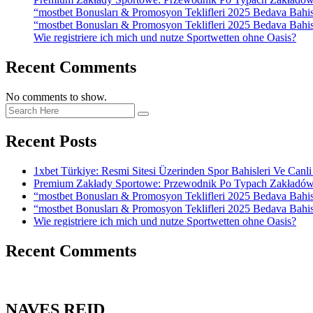
“mostbet Bonusları & Promosyon Teklifleri 2025 Bedava Bahis
“mostbet Bonusları & Promosyon Teklifleri 2025 Bedava Bahis
Wie registriere ich mich und nutze Sportwetten ohne Oasis?
Recent Comments
No comments to show.
Recent Posts
1xbet Türkiye: Resmi Sitesi Üzerinden Spor Bahisleri Ve Canli
Premium Zakłady Sportowe: Przewodnik Po Typach Zakładó
“mostbet Bonusları & Promosyon Teklifleri 2025 Bedava Bahis
“mostbet Bonusları & Promosyon Teklifleri 2025 Bedava Bahis
Wie registriere ich mich und nutze Sportwetten ohne Oasis?
Recent Comments
NAVES REID