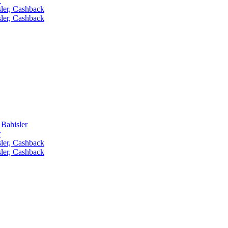
ler, Cashback
ler, Cashback
 Bahisler
w
ler, Cashback
ler, Cashback