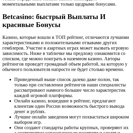
моментальными выплатами только щедрыми бонусами.
Betcasino: быстрый Выплаты И
красивые Бонусы
Казино, которые вошли в ТОП рейтинг, отличаются лучшими
характеристиками и положительными отзывами других
гемблеров. Участие в азартных играх может вызвать игровую
зависимость. Ниже в табличке мы предложу ознакомится со
списком, где можно поиграть в наземном казино. Авторы
рейтингов проведет громадный объем работой, на которую у
обычного пользователя напросто не будет столько времени.
Приведенный выше список далеко даже полон, так
только при составлении рейтингов наши специалисты
рассматривают намного большее число характеристик
каждой игровой платформы.
Онлайн казино, вошедшие в рейтинг, предлагают
клиентам один России возможность быстрого вывода
денег и рублях.
Лучшие онлайн заведения могут похвастаться широким
выбором игр.
Они создают стандарты работы крупных, проверяют их
а соответствие установленным понятиям и следят и