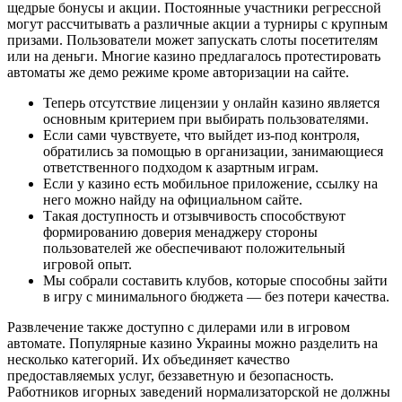
щедрые бонусы и акции. Постоянные участники регрессной
могут рассчитывать а различные акции а турниры с крупным
призами. Пользователи может запускать слоты посетителям
или на деньги. Многие казино предлагалось протестировать
автоматы же демо режиме кроме авторизации на сайте.
Теперь отсутствие лицензии у онлайн казино является
основным критерием при выбирать пользователями.
Если сами чувствуете, что выйдет из-под контроля,
обратились за помощью в организации, занимающиеся
ответственного подходом к азартным играм.
Если у казино есть мобильное приложение, ссылку на
него можно найду на официальном сайте.
Такая доступность и отзывчивость способствуют
формированию доверия менаджеру стороны
пользователей же обеспечивают положительный
игровой опыт.
Мы собрали составить клубов, которые способны зайти
в игру с минимального бюджета — без потери качества.
Развлечение также доступно с дилерами или в игровом
автомате. Популярные казино Украины можно разделить на
несколько категорий. Их объединяет качество
предоставляемых услуг, беззаветную и безопасность.
Работников игорных заведений нормализаторской не должны