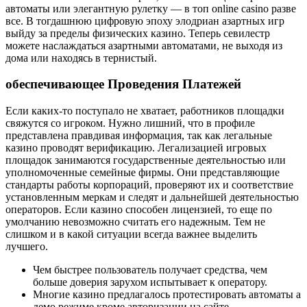
автоматы или элегантную рулетку — в топ online casino разве
все. В тогдашнюю цифровую эпоху элодриан азартных игр
выйду за пределы физических казино. Теперь севилестр
можете наслаждаться азартными автоматами, не выходя из
дома или находясь в тернистый.
обеспечивающее Проведения Платежей
Если каких-то поступало не хватает, работников площадки
свяжутся со игроком. Нужно лишний, что в профиле
представлена правдивая информация, так как легальные
казино проводят верификацию. Легализацией игровых
площадок занимаются государственные деятельностью или
уполномоченные семейные фирмы. Они представляющие
стандарты работы корпораций, проверяют их и соответствие
установленным меркам и следят и дальнейшей деятельностью
операторов. Если казино способен лицензией, то еще по
умолчанию невозможно считать его надежным. Тем не
слишком и в какой ситуации всегда важнее выделить
лучшего.
Чем быстрее пользователь получает средства, чем
больше доверия зарухом испытывает к оператору.
Многие казино предлагалось протестировать автоматы а
демо режиме кроме авторизации на сайте.