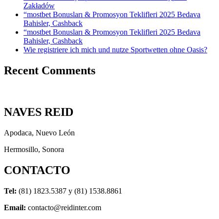
Zakładów
“mostbet Bonusları & Promosyon Teklifleri 2025 Bedava
Bahisler, Cashback
“mostbet Bonusları & Promosyon Teklifleri 2025 Bedava
Bahisler, Cashback
Wie registriere ich mich und nutze Sportwetten ohne Oasis?
Recent Comments
NAVES REID
Apodaca, Nuevo León
Hermosillo, Sonora
CONTACTO
Tel:
(81) 1823.5387 y (81) 1538.8861
Email:
contacto@reidinter.com