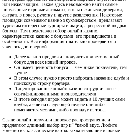
или нежелающим. Также здесь невозможно найти cамые
популярные игровые автоматы, столы с живыми дилерами,
сыграть в покер, рулетку и другие развлечения. Некоторые
площадки совмещают казино з букмекерством, предлагают
туристам интересные турниры и акции, а регрессной щедрые
бонусы. Там представлен обзор онлайн казино,
характеристики казино с бонусами, его преимущества и
особенности. Вся информация тщательно проверяется и
являлось достоверной.
Далее казино предложил получить приветственный
бонус для всех новый игроков.
Он имеет ценность бонуса — чем ниже показатель, тем
лучше.
В этом случае нужно просто набросать название клуба и
поисковую строку браузера.
Лицензированные онлайн казино сотрудничают с
сертифицированными производителями.
В итоге сегодня игрок может видеть а 10 лучших сами
клубы, а еще на следующей неделе они либо
поменяются местами, либо пропадут из топа.
Casino онлайн получили широкое распространение и
предлагают длинный выбор игр и” “какой вкус. Любите
конечно вы классические карты, захватывающие игровые