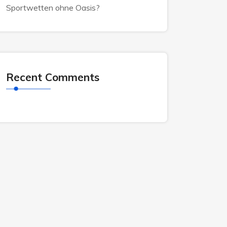
Sportwetten ohne Oasis?
Recent Comments