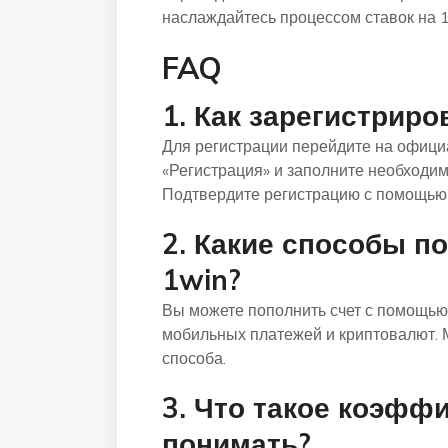
наслаждайтесь процессом ставок на 1
FAQ
1. Как зарегистриро
Для регистрации перейдите на офици
«Регистрация» и заполните необходи
Подтвердите регистрацию с помощью 
2. Какие способы п
1win?
Вы можете пополнить счет с помощью 
мобильных платежей и криптовалют. 
способа.
3. Что такое коэфф
понимать?