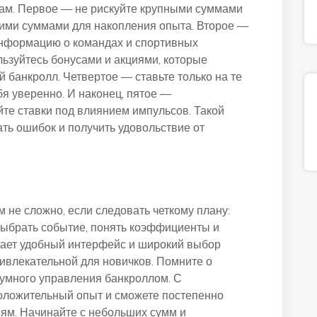
там. Первое — не рискуйте крупными суммами
шими суммами для накопления опыта. Второе —
 информацию о командах и спортивных
льзуйтесь бонусами и акциями, которые
й банкролл. Четвертое — ставьте только на те
бя уверенно. И наконец, пятое —
йте ставки под влиянием импульсов. Такой
ть ошибок и получить удовольствие от
 не сложно, если следовать четкому плану:
 выбрать событие, понять коэффициенты и
гает удобный интерфейс и широкий выбор
ривлекательной для новичков. Помните о
умного управления банкроллом. С
оложительный опыт и сможете постепенно
иям. Начинайте с небольших сумм и