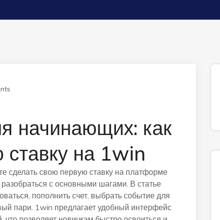
nts
ля начинающих: как
 ставку на 1win
ите сделать свою первую ставку на платформе
м разобраться с основными шагами. В статье
оваться, пополнить счет, выбрать событие для
вый пари. 1win предлагает удобный интерфейс
 что позволяет новичкам быстро освоиться и