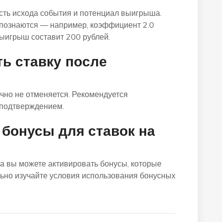
ть исхода события и потенциал выигрыша.
познаются — например, коэффициент 2.0
выигрыш составит 200 рублей.
ть ставку после
чно не отменяется. Рекомендуется
 подтверждением.
 бонусы для ставок на
а вы можете активировать бонусы, которые
ьно изучайте условия использования бонусных