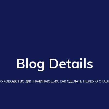
eneme bonusu
marsbahis
Neospin Casino
jojobet
Blog Details
РУКОВОДСТВО ДЛЯ НАЧИНАЮЩИХ: КАК СДЕЛАТЬ ПЕРВУЮ СТАВК