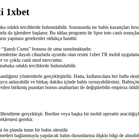
i 1xbet
a odaklı tercihlerde bulunulabilir. Sonrasında ise bahis kazançları hesab
 da işlemlere başlanır. Bu iddaa programı ile Spor toto canlı sonuçlar
arın yapması gerekenler oldukça basittir.
 bir “Şanslı Cuma” bonusu de uma sunulmaktadır.
emlerine dayalı cihazlarla uyumlu olan resmi 1xbet TR mobil uygulamala
er ve çoklu canlı mod mevcuttur.
sabaka odaklı tercihlerde bulunulabilir.
andığınız yöntemlerle gerçekleştirilir. Hatta, kullanıcılara her hafta 
layca anlayabilir ve birkaç dakika içinde bahis oynayabilirsiniz. Bahisçi
rilen birikmiş puanları bonus anahtarları ile değiştirebilir empieza ödülle
edilendirme gerçekleşir. Beeline veya başka bir mobil operatör aracıl
eklemesi gerekir.
ön planda tutan bir bahis sitesidir.
leri bağlantısıyla yapılacak bahis durumlarına ilişkin bilgi de alınabil