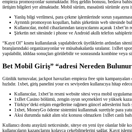
empieza promosyonlar sunmaktadır. Hoş geldin bonusu, bedava bahis ve 
iletişim bilgileri yer almaktadır. Mobil sürüm, masaüstü sürümle aynı 
Yanlış bilgi verilmesi, para çekme işlemlerinde sorun yaşanmasın
Ayrıntılı promosyon koşulları, bahis şirketinin web sitesinde bul
Kullanıcılar, mobil cihazlarından tarayıcılarını açarak 1xbet’in r
Şirketin net sitesinde i phone ve Android akıllı telefon sahipler
“Kayıt Ol” kısmı kullanılarak yapılabilecek üyeliklerin ardından sitenin
branşlarındaki organizasyonlar ve müsabakalarda sıralanır. 1xBet sp
yapılabilir, idddaa sonuçları görülebilir ve sonrasında kombine veya si
Bet Mobil Giriş” “adresi Nereden Bulunu
Günlük turnuvalar, jackpot havuzları empieza free spin kampanyaları da
hızlıdır. 1xbet, giriş panelini your ex seviyeden kullanıcıya hitap ede
Kullanıcılar, 1xbet’in resmi website sitesi veya mobil uygulaması
1xBet Casino bölümü, zengin oyun seçenekleri ve yüksek kazanç
Türkiye’deki erişim engellerine rağmen güncel adreslerini hızlı 
1xbet, MoneyGo ödeme sistemini kullanmak suretiyle para yatıran
Aksi durumda nakit alım söz konusu olmazken 1xBet canlı bahis
Kullanıcı dostu arayüzü neticesinde, siteye en yeni üye olanlar bile kol
kullanıcıların kazançlarını kolayca çekebilmelerini sağlar. Kayıt işle