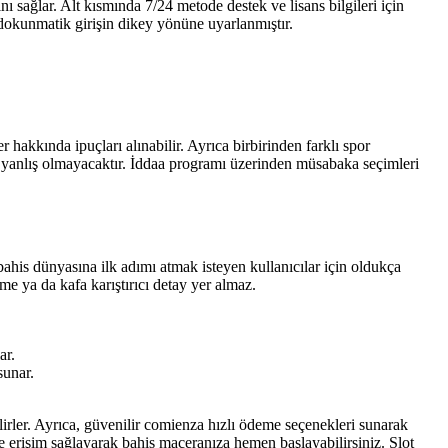
 sağlar. Alt kısmında 7/24 metode destek ve lisans bilgileri için
 dokunmatik girişin dikey yönüne uyarlanmıştır.
 hakkında ipuçları alınabilir. Ayrıca birbirinden farklı spor
 yanlış olmayacaktır. İddaa programı üzerinden müsabaka seçimleri
bahis dünyasına ilk adımı atmak isteyen kullanıcılar için oldukça
me ya da kafa karıştırıcı detay yer almaz.
ar.
sunar.
bilirler. Ayrıca, güvenilir comienza hızlı ödeme seçenekleri sunarak
ce erişim sağlayarak bahis maceranıza hemen başlayabilirsiniz. Slot