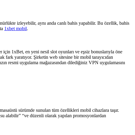
ürlükte izleyebilir, aynı anda canlı bahis yapabilir. Bu özellik, bahis
kta
1xbet mobil
.
için 1xBet, en yeni nesil slot oyunları ve eşsiz bonuslarıyla öne
k fark yaratıyor. Şirketin web sitesine bir mobil tarayıcıdan
azınızın resmi uygulama mağazasından dilediğiniz VPN uygulamasını
 masaüstü sürümde sunulan tüm özellikleri mobil cihazlara taşır.
su alabilir” “ve düzenli olarak yapılan promosyonlardan