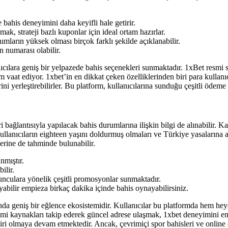
bahis deneyimini daha keyifli hale getirir.
ak, strateji bazlı kuponlar için ideal ortam hazırlar.
nımların yüksek olması birçok farklı şekilde açıklanabilir.
on numarası olabilir.
nıcılara geniş bir yelpazede bahis seçenekleri sunmaktadır. 1xBet resmi s
 vaat ediyor. 1xbet’in en dikkat çeken özelliklerinden biri para kullanı
lerini yerleştirebilirler. Bu platform, kullanıcılarına sunduğu çeşitli ödem
ğlantısıyla yapılacak bahis durumlarına ilişkin bilgi de alınabilir. Kay
llanıcıların eighteen yaşını doldurmuş olmaları ve Türkiye yasalarına 
erine de tahminde bulunabilir.
nmıştır.
ilir.
unculara yönelik çeşitli promosyonlar sunmaktadır.
ayabilir empieza birkaç dakika içinde bahis oynayabilirsiniz.
anda geniş bir eğlence ekosistemidir. Kullanıcılar bu platformda hem h
smi kaynakları takip ederek güncel adrese ulaşmak, 1xbet deneyimini en 
n biri olmaya devam etmektedir. Ancak, çevrimiçi spor bahisleri ve online