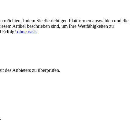
in möchten. Indem Sie die richtigen Plattformen auswählen und die
iesem Artikel beschrieben sind, um Ihre Wettfähigkeiten zu
l Erfolg!
ohne oasis
eit des Anbieters zu überprüfen.
.