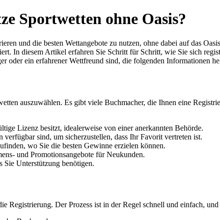
tze Sportwetten ohne Oasis?
istrieren und die besten Wettangebote zu nutzen, ohne dabei auf das Oa
t. In diesem Artikel erfahren Sie Schritt für Schritt, wie Sie sich reg
er oder ein erfahrener Wettfreund sind, die folgenden Informationen he
rtwetten auszuwählen. Es gibt viele Buchmacher, die Ihnen eine Registri
tige Lizenz besitzt, idealerweise von einer anerkannten Behörde.
erfügbar sind, um sicherzustellen, dass Ihr Favorit vertreten ist.
ufinden, wo Sie die besten Gewinne erzielen können.
mens- und Promotionsangebote für Neukunden.
ls Sie Unterstützung benötigen.
 Registrierung. Der Prozess ist in der Regel schnell und einfach, und hi