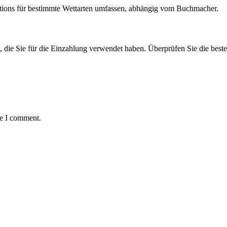
tions für bestimmte Wettarten umfassen, abhängig vom Buchmacher.
e, die Sie für die Einzahlung verwendet haben. Überprüfen Sie die b
me I comment.