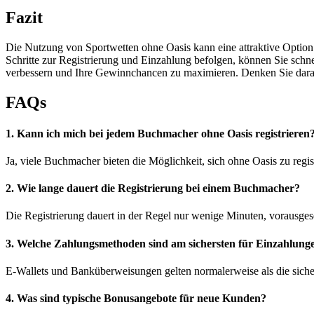
Fazit
Die Nutzung von Sportwetten ohne Oasis kann eine attraktive Option 
Schritte zur Registrierung und Einzahlung befolgen, können Sie schne
verbessern und Ihre Gewinnchancen zu maximieren. Denken Sie daran
FAQs
1. Kann ich mich bei jedem Buchmacher ohne Oasis registrieren
Ja, viele Buchmacher bieten die Möglichkeit, sich ohne Oasis zu regis
2. Wie lange dauert die Registrierung bei einem Buchmacher?
Die Registrierung dauert in der Regel nur wenige Minuten, vorausgeset
3. Welche Zahlungsmethoden sind am sichersten für Einzahlung
E-Wallets und Banküberweisungen gelten normalerweise als die sicher
4. Was sind typische Bonusangebote für neue Kunden?