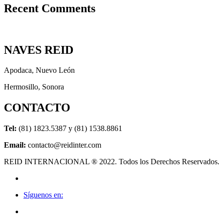
Recent Comments
NAVES REID
Apodaca, Nuevo León
Hermosillo, Sonora
CONTACTO
Tel:
(81) 1823.5387 y (81) 1538.8861
Email:
contacto@reidinter.com
REID INTERNACIONAL ® 2022. Todos los Derechos Reservados
Síguenos en: