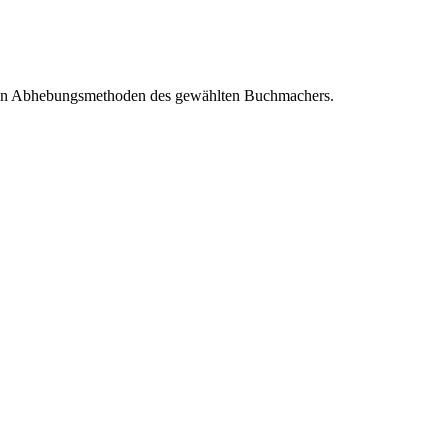
esten Abhebungsmethoden des gewählten Buchmachers.