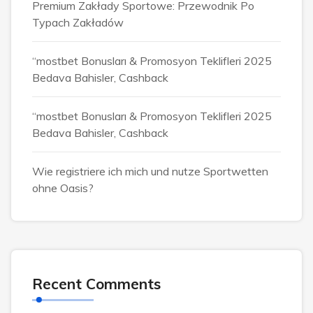
Premium Zakłady Sportowe: Przewodnik Po
Typach Zakładów
“mostbet Bonusları & Promosyon Teklifleri 2025
Bedava Bahisler, Cashback
“mostbet Bonusları & Promosyon Teklifleri 2025
Bedava Bahisler, Cashback
Wie registriere ich mich und nutze Sportwetten
ohne Oasis?
Recent Comments