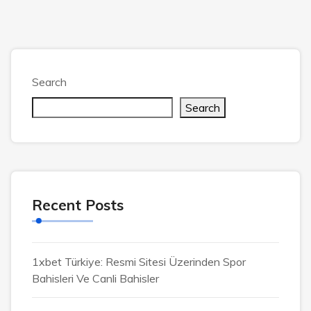
Search
Search
Recent Posts
1xbet Türkiye: Resmi Sitesi Üzerinden Spor
Bahisleri Ve Canli Bahisler