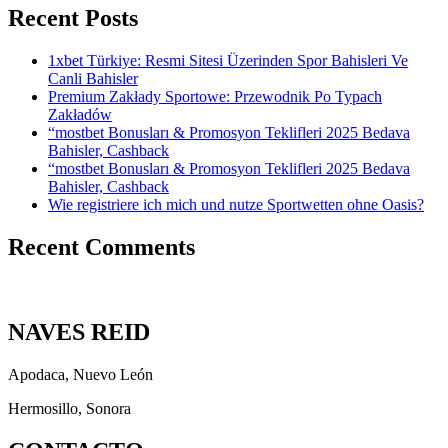
Recent Posts
1xbet Türkiye: Resmi Sitesi Üzerinden Spor Bahisleri Ve
Canli Bahisler
Premium Zakłady Sportowe: Przewodnik Po Typach
Zakładów
“mostbet Bonusları & Promosyon Teklifleri 2025 Bedava
Bahisler, Cashback
“mostbet Bonusları & Promosyon Teklifleri 2025 Bedava
Bahisler, Cashback
Wie registriere ich mich und nutze Sportwetten ohne Oasis?
Recent Comments
NAVES REID
Apodaca, Nuevo León
Hermosillo, Sonora