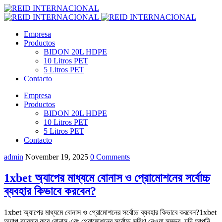
dpashabet
grandpashabet
türk ifşa
marsbahis
Neospin Casino
casinos onli
Empresa
Productos
BIDON 20L HDPE
10 Litros PET
5 Litros PET
Contacto
Empresa
Productos
BIDON 20L HDPE
10 Litros PET
5 Litros PET
Contacto
admin
November 19, 2025
0 Comments
1xbet অ্যাপের মাধ্যমে বোনাস ও প্রোমোশনের সর্বোচ্চ
ব্যবহার কিভাবে করবেন?
1xbet অ্যাপের মাধ্যমে বোনাস ও প্রোমোশনের সর্বোচ্চ ব্যবহার কিভাবে করবেন?1xbet
অ্যাপ ব্যবহার করে বোনাস এবং প্রোমোশনের সর্বোচ্চ সুবিধা নেওয়া সম্ভব, যদি আপনি