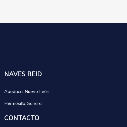
NAVES REID
Apodaca, Nuevo León
Hermosillo, Sonora
CONTACTO