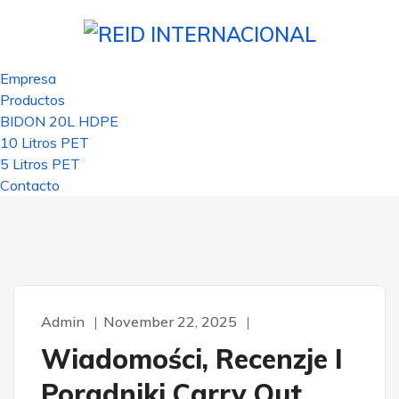
randpashabet
grandpashabet
deneme bonusu
Neospin Casino
ca
Empresa
Productos
BIDON 20L HDPE
10 Litros PET
5 Litros PET
Contacto
Admin
November 22, 2025
Wiadomości, Recenzje I
Poradniki Carry Out