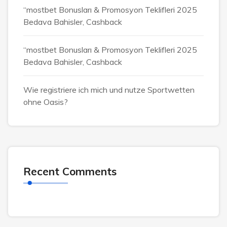
“mostbet Bonusları & Promosyon Teklifleri 2025
Bedava Bahisler, Cashback
“mostbet Bonusları & Promosyon Teklifleri 2025
Bedava Bahisler, Cashback
Wie registriere ich mich und nutze Sportwetten
ohne Oasis?
Recent Comments