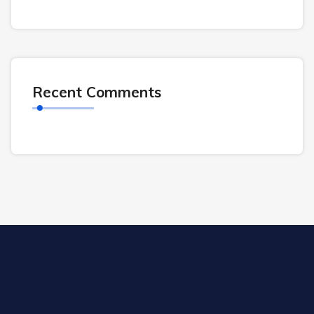
Recent Comments