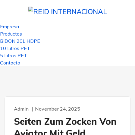
tica
casino site
grandpashabet
royal reels
grandpashabet
grandpa
Empresa
Productos
BIDON 20L HDPE
10 Litros PET
5 Litros PET
Contacto
Admin
November 24, 2025
Seiten Zum Zocken Von
Aviator Mit Geld