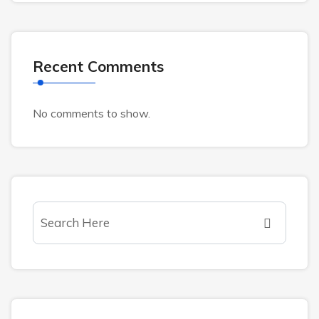
Recent Comments
No comments to show.