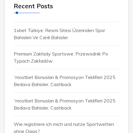
Recent Posts
1xbet Türkiye: Resmi Sitesi Üzerinden Spor
Bahisleri Ve Canli Bahisler
Premium Zakłady Sportowe: Przewodnik Po
Typach Zakładów
“mostbet Bonusları & Promosyon Teklifleri 2025
Bedava Bahisler, Cashback
“mostbet Bonusları & Promosyon Teklifleri 2025
Bedava Bahisler, Cashback
Wie registriere ich mich und nutze Sportwetten
ohne Oasis?