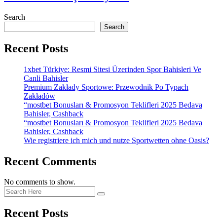
Search
Search
Recent Posts
1xbet Türkiye: Resmi Sitesi Üzerinden Spor Bahisleri Ve
Canli Bahisler
Premium Zakłady Sportowe: Przewodnik Po Typach
Zakładów
“mostbet Bonusları & Promosyon Teklifleri 2025 Bedava
Bahisler, Cashback
“mostbet Bonusları & Promosyon Teklifleri 2025 Bedava
Bahisler, Cashback
Wie registriere ich mich und nutze Sportwetten ohne Oasis?
Recent Comments
No comments to show.
Recent Posts