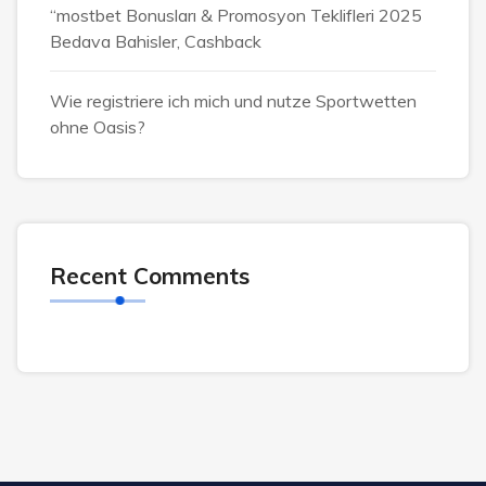
“mostbet Bonusları & Promosyon Teklifleri 2025
Bedava Bahisler, Cashback
Wie registriere ich mich und nutze Sportwetten
ohne Oasis?
Recent Comments