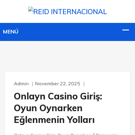
ล็อตออนไลน์
slottica
casino site
grandpashabet
royal reels
casino 
Admin
November 22, 2025
Onlayn Casino Giriş:
Oyun Oynarken
Eğlenmenin Yolları