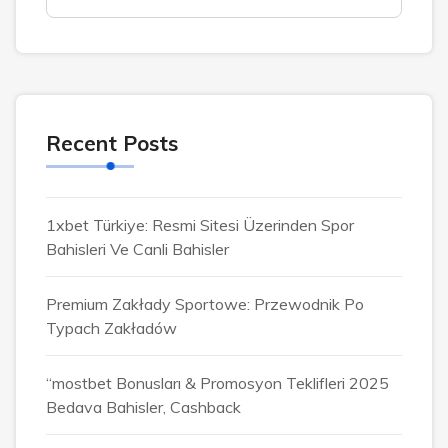
Recent Posts
1xbet Türkiye: Resmi Sitesi Üzerinden Spor
Bahisleri Ve Canli Bahisler
Premium Zakłady Sportowe: Przewodnik Po
Typach Zakładów
“mostbet Bonusları & Promosyon Teklifleri 2025
Bedava Bahisler, Cashback