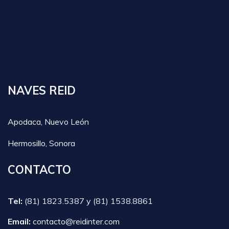
NAVES REID
Apodaca, Nuevo León
Hermosillo, Sonora
CONTACTO
Tel:
(81) 1823.5387 y (81) 1538.8861
Email:
contacto@reidinter.com