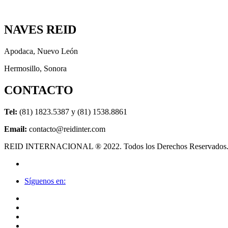
NAVES REID
Apodaca, Nuevo León
Hermosillo, Sonora
CONTACTO
Tel:
(81) 1823.5387 y (81) 1538.8861
Email:
contacto@reidinter.com
REID INTERNACIONAL ® 2022. Todos los Derechos Reservados
Síguenos en: