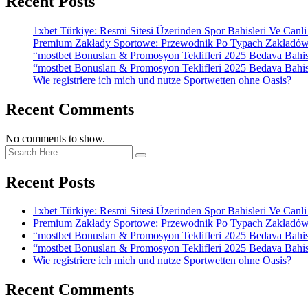
Recent Posts
1xbet Türkiye: Resmi Sitesi Üzerinden Spor Bahisleri Ve Canli
Premium Zakłady Sportowe: Przewodnik Po Typach Zakładó
“mostbet Bonusları & Promosyon Teklifleri 2025 Bedava Bahis
“mostbet Bonusları & Promosyon Teklifleri 2025 Bedava Bahis
Wie registriere ich mich und nutze Sportwetten ohne Oasis?
Recent Comments
No comments to show.
Recent Posts
1xbet Türkiye: Resmi Sitesi Üzerinden Spor Bahisleri Ve Canli
Premium Zakłady Sportowe: Przewodnik Po Typach Zakładó
“mostbet Bonusları & Promosyon Teklifleri 2025 Bedava Bahis
“mostbet Bonusları & Promosyon Teklifleri 2025 Bedava Bahis
Wie registriere ich mich und nutze Sportwetten ohne Oasis?
Recent Comments