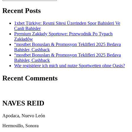
Recent Posts
1xbet Türkiye: Resmi Sitesi Üzerinden Spor Bahisleri Ve
Canli Bahisler
Premium Zakłady Sportowe: Przewodnik Po Typach
Zakładów
“mostbet Bonusları & Promosyon Teklifleri 2025 Bedava
Bahisler, Cashback
“mostbet Bonusları & Promosyon Teklifleri 2025 Bedava
Bahisler, Cashback
Wie registriere ich mich und nutze Sportwetten ohne Oasis?
Recent Comments
NAVES REID
Apodaca, Nuevo León
Hermosillo, Sonora