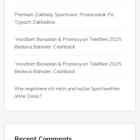
Premium Zakłady Sportowe: Przewodnik Po
Typach Zakładów
“mostbet Bonusları & Promosyon Teklifleri 2025
Bedava Bahisler, Cashback
“mostbet Bonusları & Promosyon Teklifleri 2025
Bedava Bahisler, Cashback
Wie registriere ich mich und nutze Sportwetten
ohne Oasis?
Recent Comments