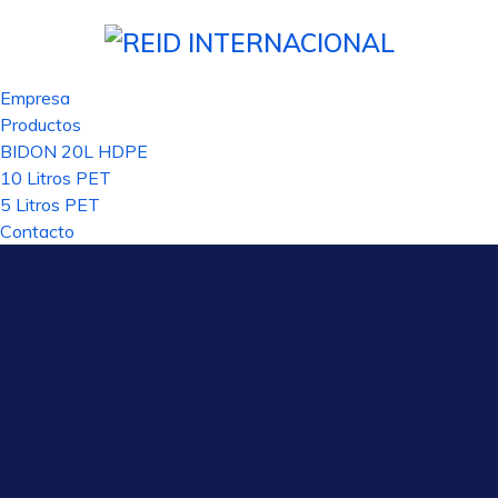
eels
grandpashabet
grandpashabet
türk ifşa
marsbahis
Neospin C
Empresa
Productos
BIDON 20L HDPE
10 Litros PET
5 Litros PET
Contacto