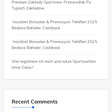
Premium Zakłady Sportowe: Przewodnik Po
Typach Zakładów
“mostbet Bonusları & Promosyon Teklifleri 2025
Bedava Bahisler, Cashback
“mostbet Bonusları & Promosyon Teklifleri 2025
Bedava Bahisler, Cashback
Wie registriere ich mich und nutze Sportwetten
ohne Oasis?
Recent Comments