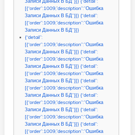
Записи Данных В БД”}]} {“detail”:
[{“order”:1009,”description”:”Ошибка
Записи Данных В БД”}]} {“detail”:
[{“order”:1009,”description”:”Ошибка
Записи Данных В БД”}]}
{“detail”:
[{“order”:1009,”description”:”Ошибка
Записи Данных В БД”}]} {“detail”:
[{“order”:1009,”description”:”Ошибка
Записи Данных В БД”}]} {“detail”:
[{“order”:1009,”description”:”Ошибка
Записи Данных В БД”}]} {“detail”:
[{“order”:1009,”description”:”Ошибка
Записи Данных В БД”}]} {“detail”:
[{“order”:1009,”description”:”Ошибка
Записи Данных В БД”}]} {“detail”:
[{“order”:1009,”description”:”Ошибка
Записи Данных В БД”}]} {“detail”:
[{“order”:1009,”description”:”Ошибка