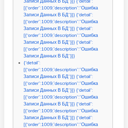
Записи Данных В БД”}]} {“detail”:
[{“order”:1009,”description”:”Ошибка
Записи Данных В БД”}]} {“detail”:
[{“order”:1009,”description”:”Ошибка
Записи Данных В БД”}]} {“detail”:
[{“order”:1009,”description”:”Ошибка
Записи Данных В БД”}]} {“detail”:
[{“order”:1009,”description”:”Ошибка
Записи Данных В БД”}]}
{“detail”:
[{“order”:1009,”description”:”Ошибка
Записи Данных В БД”}]} {“detail”:
[{“order”:1009,”description”:”Ошибка
Записи Данных В БД”}]} {“detail”:
[{“order”:1009,”description”:”Ошибка
Записи Данных В БД”}]} {“detail”:
[{“order”:1009,”description”:”Ошибка
Записи Данных В БД”}]} {“detail”:
[{“order”:1009,”description”:”Ошибка