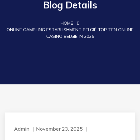
Blog Details
HOME
ONLINE GAMBLING ESTABLISHMENT BELGIË TOP TEN ONLINE
CASINO BELGIË IN 2025
Admin
November 23, 2025