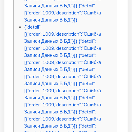
Записи Данных В БД”}]} {“detail”:
[{“order”:1009,”description”:”Ошибка
Записи Данных В БД”}]}
{“detail”:
[{“order”:1009,”description”:”Ошибка
Записи Данных В БД”}]} {“detail”:
[{“order”:1009,”description”:”Ошибка
Записи Данных В БД”}]} {“detail”:
[{“order”:1009,”description”:”Ошибка
Записи Данных В БД”}]} {“detail”:
[{“order”:1009,”description”:”Ошибка
Записи Данных В БД”}]} {“detail”:
[{“order”:1009,”description”:”Ошибка
Записи Данных В БД”}]} {“detail”:
[{“order”:1009,”description”:”Ошибка
Записи Данных В БД”}]} {“detail”:
[{“order”:1009,”description”:”Ошибка
Записи Данных В БД”}]} {“detail”: