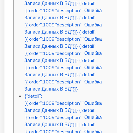
Записи Данных В БД”}]} {“detail”:
[{“order”:1009,”description”:”Ошибка
Записи Данных В БД”}]} {“detail”:
[{“order”:1009,”description”:”Ошибка
Записи Данных В БД”}]} {“detail”:
[{“order”:1009,”description”:”Ошибка
Записи Данных В БД”}]} {“detail”:
[{“order”:1009,”description”:”Ошибка
Записи Данных В БД”}]} {“detail”:
[{“order”:1009,”description”:”Ошибка
Записи Данных В БД”}]} {“detail”:
[{“order”:1009,”description”:”Ошибка
Записи Данных В БД”}]}
{“detail”:
[{“order”:1009,”description”:”Ошибка
Записи Данных В БД”}]} {“detail”:
[{“order”:1009,”description”:”Ошибка
Записи Данных В БД”}]} {“detail”:
[{“order”:1009,”description”:”Ошибка