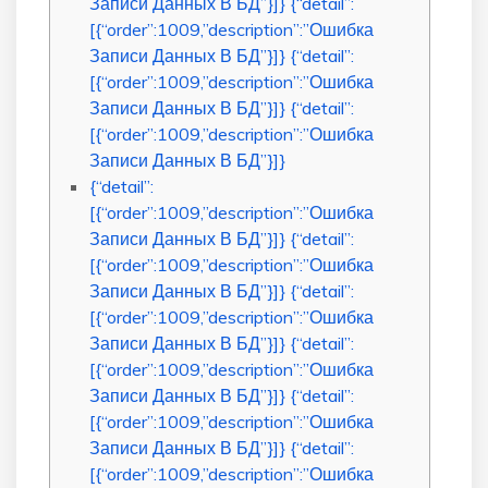
Записи Данных В БД”}]} {“detail”:
[{“order”:1009,”description”:”Ошибка
Записи Данных В БД”}]} {“detail”:
[{“order”:1009,”description”:”Ошибка
Записи Данных В БД”}]} {“detail”:
[{“order”:1009,”description”:”Ошибка
Записи Данных В БД”}]}
{“detail”:
[{“order”:1009,”description”:”Ошибка
Записи Данных В БД”}]} {“detail”:
[{“order”:1009,”description”:”Ошибка
Записи Данных В БД”}]} {“detail”:
[{“order”:1009,”description”:”Ошибка
Записи Данных В БД”}]} {“detail”:
[{“order”:1009,”description”:”Ошибка
Записи Данных В БД”}]} {“detail”:
[{“order”:1009,”description”:”Ошибка
Записи Данных В БД”}]} {“detail”:
[{“order”:1009,”description”:”Ошибка