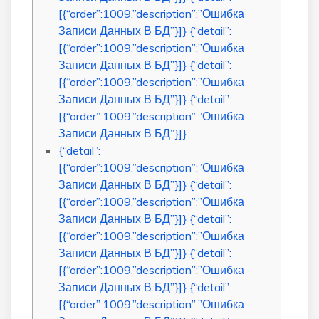
[{“order”:1009,”description”:”Ошибка
Записи Данных В БД”}]} {“detail”:
[{“order”:1009,”description”:”Ошибка
Записи Данных В БД”}]} {“detail”:
[{“order”:1009,”description”:”Ошибка
Записи Данных В БД”}]} {“detail”:
[{“order”:1009,”description”:”Ошибка
Записи Данных В БД”}]}
{“detail”:
[{“order”:1009,”description”:”Ошибка
Записи Данных В БД”}]} {“detail”:
[{“order”:1009,”description”:”Ошибка
Записи Данных В БД”}]} {“detail”:
[{“order”:1009,”description”:”Ошибка
Записи Данных В БД”}]} {“detail”:
[{“order”:1009,”description”:”Ошибка
Записи Данных В БД”}]} {“detail”:
[{“order”:1009,”description”:”Ошибка