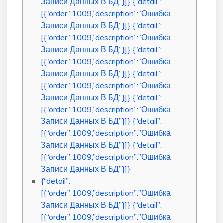
Записи Данных В БД”}]} {“detail”:
[{“order”:1009,”description”:”Ошибка
Записи Данных В БД”}]} {“detail”:
[{“order”:1009,”description”:”Ошибка
Записи Данных В БД”}]} {“detail”:
[{“order”:1009,”description”:”Ошибка
Записи Данных В БД”}]} {“detail”:
[{“order”:1009,”description”:”Ошибка
Записи Данных В БД”}]} {“detail”:
[{“order”:1009,”description”:”Ошибка
Записи Данных В БД”}]} {“detail”:
[{“order”:1009,”description”:”Ошибка
Записи Данных В БД”}]} {“detail”:
[{“order”:1009,”description”:”Ошибка
Записи Данных В БД”}]}
{“detail”:
[{“order”:1009,”description”:”Ошибка
Записи Данных В БД”}]} {“detail”:
[{“order”:1009,”description”:”Ошибка