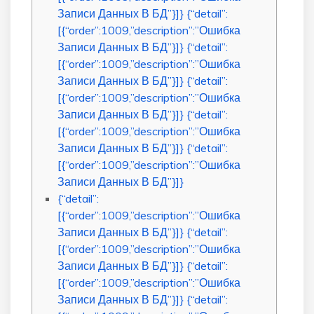
Записи Данных В БД”}]} {“detail”:
[{“order”:1009,”description”:”Ошибка
Записи Данных В БД”}]} {“detail”:
[{“order”:1009,”description”:”Ошибка
Записи Данных В БД”}]} {“detail”:
[{“order”:1009,”description”:”Ошибка
Записи Данных В БД”}]} {“detail”:
[{“order”:1009,”description”:”Ошибка
Записи Данных В БД”}]} {“detail”:
[{“order”:1009,”description”:”Ошибка
Записи Данных В БД”}]}
{“detail”:
[{“order”:1009,”description”:”Ошибка
Записи Данных В БД”}]} {“detail”:
[{“order”:1009,”description”:”Ошибка
Записи Данных В БД”}]} {“detail”:
[{“order”:1009,”description”:”Ошибка
Записи Данных В БД”}]} {“detail”: