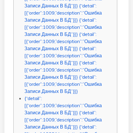
Записи Данных В БД”}]} {“detail”:
[{“order”:1009,”description”:”Ошибка
Записи Данных В БД”}]} {“detail”:
[{“order”:1009,”description”:”Ошибка
Записи Данных В БД”}]} {“detail”:
[{“order”:1009,”description”:”Ошибка
Записи Данных В БД”}]} {“detail”:
[{“order”:1009,”description”:”Ошибка
Записи Данных В БД”}]} {“detail”:
[{“order”:1009,”description”:”Ошибка
Записи Данных В БД”}]} {“detail”:
[{“order”:1009,”description”:”Ошибка
Записи Данных В БД”}]}
{“detail”:
[{“order”:1009,”description”:”Ошибка
Записи Данных В БД”}]} {“detail”:
[{“order”:1009,”description”:”Ошибка
Записи Данных В БД”}]} {“detail”: