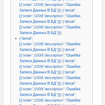
[{“order”:1009,”description”:”Ошибка
Записи Данных В БД”}]} {“detail”:
[{“order”:1009,”description”:”Ошибка
Записи Данных В БД”}]} {“detail”:
[{“order”:1009,”description”:”Ошибка
Записи Данных В БД”}]}
{“detail”:
[{“order”:1009,”description”:”Ошибка
Записи Данных В БД”}]} {“detail”:
[{“order”:1009,”description”:”Ошибка
Записи Данных В БД”}]} {“detail”:
[{“order”:1009,”description”:”Ошибка
Записи Данных В БД”}]} {“detail”:
[{“order”:1009,”description”:”Ошибка
Записи Данных В БД”}]} {“detail”:
[{“order”:1009,”description”:”Ошибка
Записи Данных В БД”}]} {“detail”:
[{“order”:1009,”description”:”Ошибка