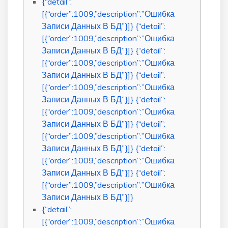
{“detail”:
[{“order”:1009,”description”:”Ошибка
Записи Данных В БД”}]} {“detail”:
[{“order”:1009,”description”:”Ошибка
Записи Данных В БД”}]} {“detail”:
[{“order”:1009,”description”:”Ошибка
Записи Данных В БД”}]} {“detail”:
[{“order”:1009,”description”:”Ошибка
Записи Данных В БД”}]} {“detail”:
[{“order”:1009,”description”:”Ошибка
Записи Данных В БД”}]} {“detail”:
[{“order”:1009,”description”:”Ошибка
Записи Данных В БД”}]} {“detail”:
[{“order”:1009,”description”:”Ошибка
Записи Данных В БД”}]} {“detail”:
[{“order”:1009,”description”:”Ошибка
Записи Данных В БД”}]}
{“detail”:
[{“order”:1009,”description”:”Ошибка