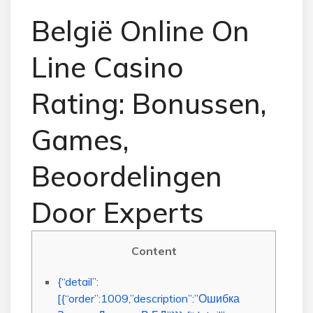
België Online On
Line Casino
Rating: Bonussen,
Games,
Beoordelingen
Door Experts
Content
{“detail”:
[{“order”:1009,”description”:”Ошибка