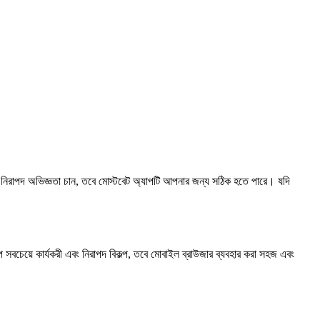
ং নিরাপদ অভিজ্ঞতা চান, তবে মোস্টবেট অ্যাপটি আপনার জন্য সঠিক হতে পারে। যদি
সবচেয়ে কার্যকরী এবং নিরাপদ বিকল্প, তবে মোবাইল ব্রাউজার ব্যবহার করা সহজ এবং