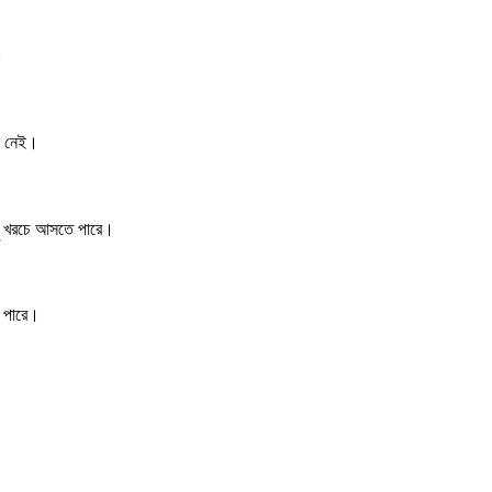
।
জন নেই।
ছু খরচে আসতে পারে।
ে পারে।