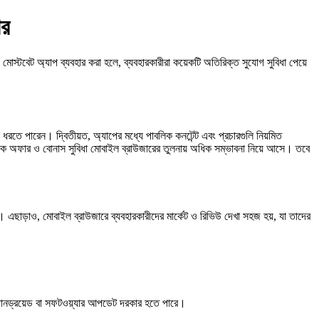
ার
 মোস্টবেট অ্যাপ ব্যবহার করা হলে, ব্যবহারকারীরা কয়েকটি অতিরিক্ত সুযোগ সুবিধা পেয়ে
 ধরতে পারেন। দ্বিতীয়ত, অ্যাপের মধ্যে পাবলিক কনটেন্ট এবং প্রচারগুলি নিয়মিত
মূলক অফার ও বোনাস সুবিধা মোবাইল ব্রাউজারের তুলনায় অধিক সম্ভাবনা নিয়ে আসে। তবে
 এছাড়াও, মোবাইল ব্রাউজারে ব্যবহারকারীদের মার্কেট ও রিভিউ দেখা সহজ হয়, যা তাদের
্যানড্রয়েড বা সফটওয়্যার আপডেট দরকার হতে পারে।