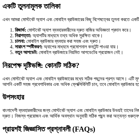
একটি তুলনামূলক তালিকা
এখন আমরা মোস্টবেট অ্যাপ এবং মোবাইল ব্রাউজারের কিছু বিশেষত্বের তুলনা করতে একট
রিজার্ভ:
মোস্টবেট অ্যাপ ব্যবহারকারীদের দ্রুত বাজির অভিজ্ঞতা প্রদান করে।
নিরাপত্তা:
অ্যাপটির মাধ্যমে তথ্য অধিক সুরক্ষিত থাকে।
চালনা:
মোবাইল ব্রাউজার ব্যবহার করা সহজ এবং দ্রুত।
সারাংশ স্পষ্টীকরণ:
অ্যাপের মাধ্যমে প্রমোশনাল কনটেন্ট পাওয়া যায়।
নতুন আপডেট:
মোবাইল ব্রাউজারে নিয়মিত আপডেটের প্রয়োজন নেই।
নিরপেক্ষ দৃষ্টিভঙ্গি: কোনটি সঠিক?
এখন মোস্টবেট অ্যাপ এবং মোবাইল ব্রাউজারের মধ্যে সঠিক পছন্দের প্রশ্ন আসে। এটি মূ
আপনি একটি সহজ প্রবেশাধিকার এবং অধিক ফ্লেক্সিবিলিটি চান, তবে মোবাইল ব্রাউজার হ
উপসংহার
বাংলাদেশী ব্যবহারকারীদের জন্য মোস্টবেট অ্যাপ এবং মোবাইল ব্রাউজার উভয়ই তাদের নি
দ্রুত। নিজস্ব প্রয়োজন এবং আর্থিক অবস্থান অনুযায়ী সঠিক পছন্দ করা অত্যন্ত গুরুত্বপ
প্রায়শই জিজ্ঞাসিত প্রশ্নাবলী (FAQs)