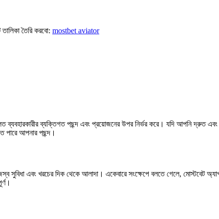
ি তালিকা তৈরি করবো:
mostbet aviator
লত ব্যবহারকারীর ব্যক্তিগত পছন্দ এবং প্রয়োজনের উপর নির্ভর করে। যদি আপনি দ্রুত এব
তে পারে আপনার পছন্দ।
জস্ব সুবিধা এবং খরচের দিক থেকে আলাদা। একেবারে সংক্ষেপে বলতে গেলে, মোস্টবেট অ্যাপ 
ূর্ণ।