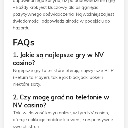
odpowiedniego kasyna, aż po odpowiedzialną grę
– każdy krok jest kluczowy dla osiągnięcia
pozytywnego doświadczenia. Najważniejsza jest
świadomość i odpowiedzialność w podejściu do
hazardu.
FAQs
1. Jakie są najlepsze gry w NV
casino?
Najlepsze gry to te, które oferują najwyższe RTP
(Return to Player), takie jak blackjack, poker i
niektóre sloty.
2. Czy mogę grać na telefonie w
NV casino?
Tak, większość kasyn online, w tym NV casino,
oferuje aplikacje mobilne lub wersje responsywne
swoich stron.