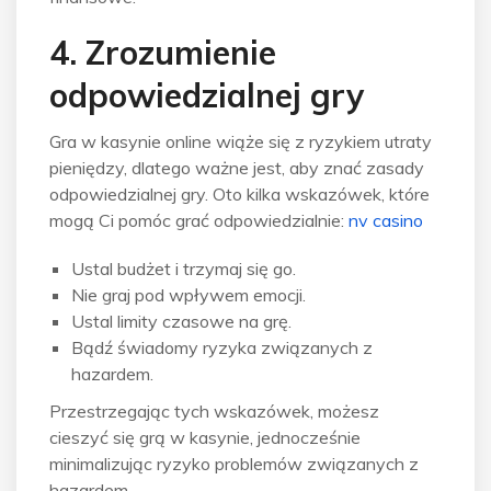
4. Zrozumienie
odpowiedzialnej gry
Gra w kasynie online wiąże się z ryzykiem utraty
pieniędzy, dlatego ważne jest, aby znać zasady
odpowiedzialnej gry. Oto kilka wskazówek, które
mogą Ci pomóc grać odpowiedzialnie:
nv casino
Ustal budżet i trzymaj się go.
Nie graj pod wpływem emocji.
Ustal limity czasowe na grę.
Bądź świadomy ryzyka związanych z
hazardem.
Przestrzegając tych wskazówek, możesz
cieszyć się grą w kasynie, jednocześnie
minimalizując ryzyko problemów związanych z
hazardem.