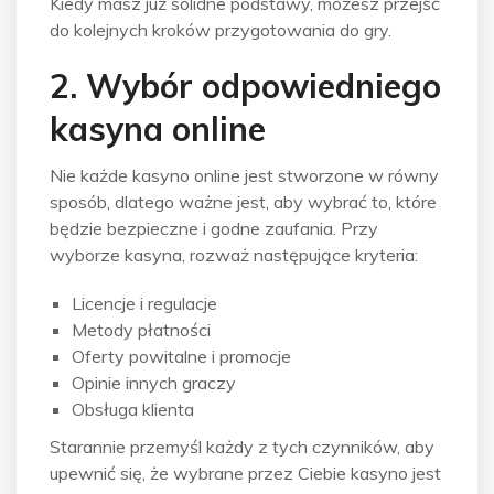
Kiedy masz już solidne podstawy, możesz przejść
do kolejnych kroków przygotowania do gry.
2. Wybór odpowiedniego
kasyna online
Nie każde kasyno online jest stworzone w równy
sposób, dlatego ważne jest, aby wybrać to, które
będzie bezpieczne i godne zaufania. Przy
wyborze kasyna, rozważ następujące kryteria:
Licencje i regulacje
Metody płatności
Oferty powitalne i promocje
Opinie innych graczy
Obsługa klienta
Starannie przemyśl każdy z tych czynników, aby
upewnić się, że wybrane przez Ciebie kasyno jest