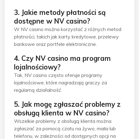
3. Jakie metody płatności są
dostępne w NV casino?
W NV casino można korzystać z różnych metod
płatności, takich jak karty kredytowe, przelewy
bankowe oraz portfele elektroniczne.
4. Czy NV casino ma program
lojalnościowy?
Tak, NV casino często oferuje programy
lojalnościowe, które nagradzają graczy za
regularną działalność.
5. Jak mogę zgłaszać problemy z
obsługą klienta w NV casino?
Wszelkie problemy z obsługą klienta można
zgłaszać za pomocą czatu na żywo, maila lub
telefonu, w zależności od dostępnych opcji na