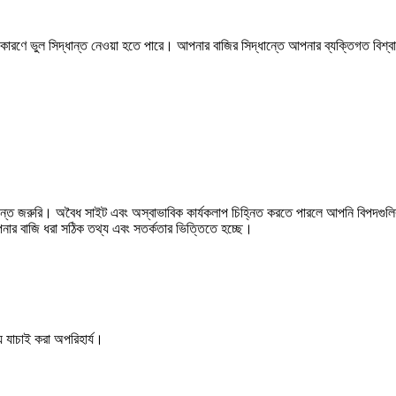
র কারণে ভুল সিদ্ধান্ত নেওয়া হতে পারে। আপনার বাজির সিদ্ধান্তে আপনার ব্যক্তিগত বিশ্ব
ন্ত জরুরি। অবৈধ সাইট এবং অস্বাভাবিক কার্যকলাপ চিহ্নিত করতে পারলে আপনি বিপদগুলির 
আপনার বাজি ধরা সঠিক তথ্য এবং সতর্কতার ভিত্তিতে হচ্ছে।
য যাচাই করা অপরিহার্য।