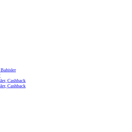
 Bahisler
w
ler, Cashback
ler, Cashback