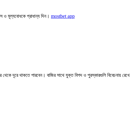
াস ও মূল্যবোধকে প্রাধান্য দিন।
mostbet app
থেকে দূরে থাকতে পারবেন। বাজির সাথে যুক্ত বিপদ ও পুরস্কারগুলি বিবেচনায় রেখে