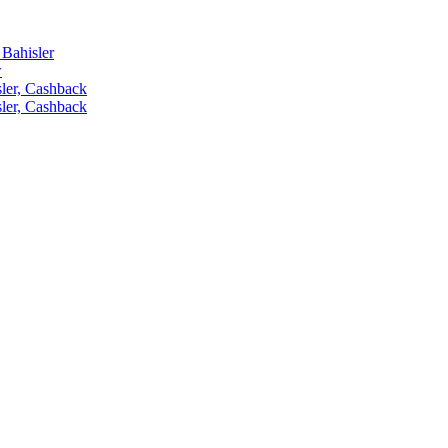
 Bahisler
w
ler, Cashback
ler, Cashback