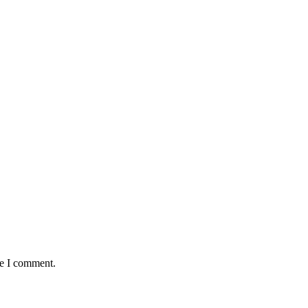
me I comment.