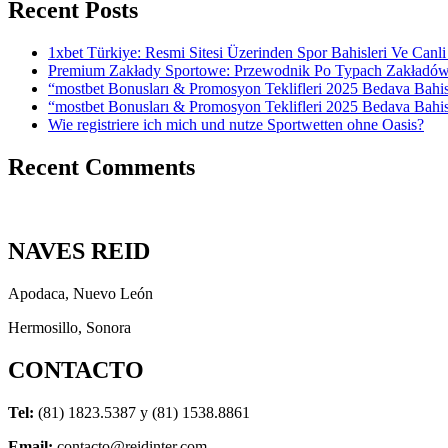
Recent Posts
1xbet Türkiye: Resmi Sitesi Üzerinden Spor Bahisleri Ve Canli
Premium Zakłady Sportowe: Przewodnik Po Typach Zakładó
“mostbet Bonusları & Promosyon Teklifleri 2025 Bedava Bahis
“mostbet Bonusları & Promosyon Teklifleri 2025 Bedava Bahis
Wie registriere ich mich und nutze Sportwetten ohne Oasis?
Recent Comments
NAVES REID
Apodaca, Nuevo León
Hermosillo, Sonora
CONTACTO
Tel:
(81) 1823.5387 y (81) 1538.8861
Email:
contacto@reidinter.com