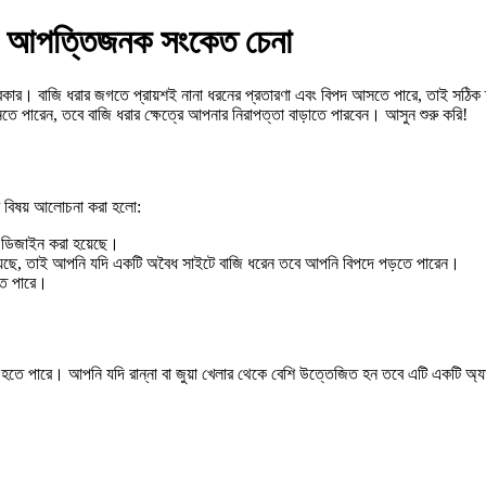
া: আপত্তিজনক সংকেত চেনা
 দরকার। বাজি ধরার জগতে প্রায়শই নানা ধরনের প্রতারণা এবং বিপদ আসতে পারে, তাই সঠিক ত
 পারেন, তবে বাজি ধরার ক্ষেত্রে আপনার নিরাপত্তা বাড়াতে পারবেন। আসুন শুরু করি!
রণ বিষয় আলোচনা করা হলো:
য ডিজাইন করা হয়েছে।
য়েছে, তাই আপনি যদি একটি অবৈধ সাইটে বাজি ধরেন তবে আপনি বিপদে পড়তে পারেন।
তে পারে।
 হতে পারে। আপনি যদি রান্না বা জুয়া খেলার থেকে বেশি উত্তেজিত হন তবে এটি একটি অ্য