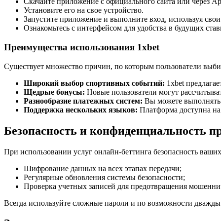
Скачайте приложение с официального сайта или через App
Установите его на свое устройство.
Запустите приложение и выполните вход, используя свои
Ознакомьтесь с интерфейсом для удобства в будущих став
Преимущества использования 1xbet
Существует множество причин, по которым пользователи выбир
Широкий выбор спортивных событий:
1xbet предлагае
Щедрые бонусы:
Новые пользователи могут рассчитыва
Разнообразие платежных систем:
Вы можете выполнять 
Поддержка нескольких языков:
Платформа доступна на 
Безопасность и конфиденциальность пр
При использовании услуг онлайн-беттинга безопасность ваших
Шифрование данных на всех этапах передачи;
Регулярные обновления системы безопасности;
Проверка учетных записей для предотвращения мошенни
Всегда используйте сложные пароли и по возможности дважды 