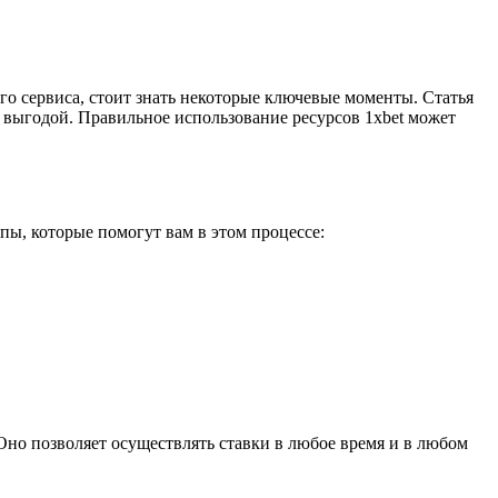
го сервиса, стоит знать некоторые ключевые моменты. Статья
й выгодой. Правильное использование ресурсов 1xbet может
ы, которые помогут вам в этом процессе:
но позволяет осуществлять ставки в любое время и в любом