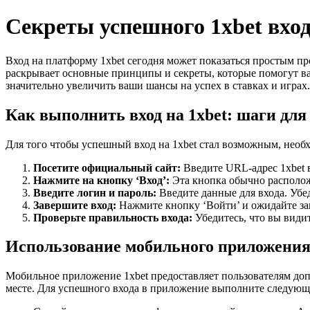
Секреты успешного 1xbet вход
Вход на платформу 1xbet сегодня может показаться простым пр
раскрывает основные принципы и секреты, которые помогут вам
значительно увеличить ваши шансы на успех в ставках и играх.
Как выполнить вход на 1xbet: шаги для
Для того чтобы успешный вход на 1xbet стал возможным, необ
Посетите официальный сайт:
Введите URL-адрес 1xbet в
Нажмите на кнопку ‘Вход’:
Эта кнопка обычно располож
Введите логин и пароль:
Введите данные для входа. Убед
Завершите вход:
Нажмите кнопку ‘Войти’ и ожидайте за
Проверьте правильность входа:
Убедитесь, что вы види
Использование мобильного приложения
Мобильное приложение 1xbet предоставляет пользователям доп
месте. Для успешного входа в приложение выполните следующ