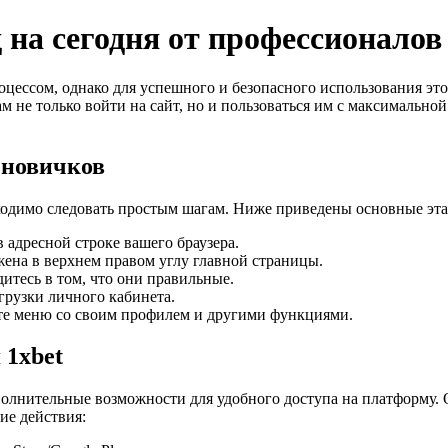
 на сегодня от профессионалов
оцессом, однако для успешного и безопасного использования это
 не только войти на сайт, но и пользоваться им с максимально
 новичков
ходимо следовать простым шагам. Ниже приведены основные этап
 адресной строке вашего браузера.
ена в верхнем правом углу главной страницы.
итесь в том, что они правильные.
грузки личного кабинета.
те меню со своим профилем и другими функциями.
 1xbet
олнительные возможности для удобного доступа на платформу. О
ие действия: