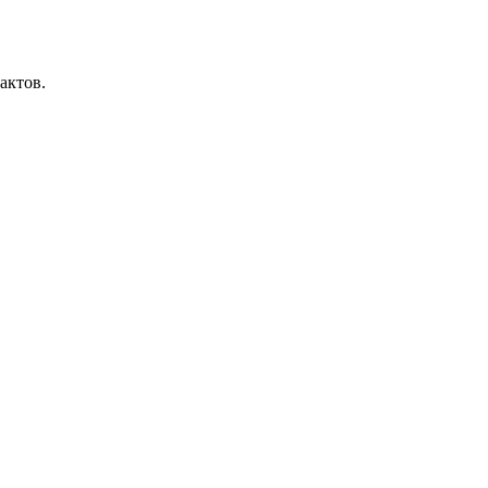
актов.