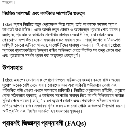
পারবেন।
নিয়মিত আপডেট এবং কাস্টমার সাপোর্টের গুরুত্ব
1xbet অ্যাপ নিয়মিত নতুন প্রোমোশন নিয়ে আসে, তাই আপনাকে সবসময় অ্যাপ
আপডেট রাখা উচিত। এতে আপনি নতুন বোনাস ও অফারসমূহ প্রথমে পেয়ে যাবেন।
এছাড়াও, প্রয়োজনে কাস্টমার সাপোর্টের সাহায্য নেওয়া উচিত, যারা বোনাস এবং
প্রোমোশন সম্পর্কিত যেকোন সমস্যায় দ্রুত সমাধান দেয়। প্রযুক্তিগত বা নিয়ম-শর্ত
সংশ্লিষ্ট কোনো জটিলতা থাকলে, সাপোর্ট টিমের সাহায্য লাভবান। এই কারণে ১xbet
অ্যাপের ব্যবহারকারীদের উজ্জ্বল বাজির অভিজ্ঞতা পেতে নিয়মিত সব তথ্য জেনে রাখা
এবং প্রয়োজনে সমর্থন গ্রহন করা অত্যন্ত গুরুত্বপূর্ণ।
উপসংহার
1xbet অ্যাপের বোনাস এবং প্রোমোশনগুলো সঠিকভাবে ব্যবহার করলে বাজির জয়ের
সুযোগ অনেক বেশি বেড়ে যায়। বোনাসের ধরন এবং শর্তাবলী গভীরভাবে বোঝা এবং
পরিকল্পিত বাজি নেওয়া এখানে সফলতার চাবিকাঠি। নিয়মিত প্রোমোশন মনিটরিং, প্রোমো
কোড সঠিকভাবে ব্যবহার, ও কাস্টমার সাপোর্টের সাহায্য নিয়ে আপনি নিশ্চিতভাবে সর্বোচ্চ
সুবিধা পেতে পারেন। তাই, 1xbet অ্যাপে বোনাস এবং প্রোমোশন সঠিকভাবে কাজে
লাগিয়ে আপনার বাজির সম্ভাবনা বৃদ্ধি করুন এবং সেরা গেমিং অভিজ্ঞতা উপভোগ করুন।
স্মার্ট প্ল্যানিং এবং নিয়মিত সতর্কতা হল সফলতার মূলমন্ত্র।
প্রায়শই জিজ্ঞাস্য প্রশ্নাবলী (FAQs)