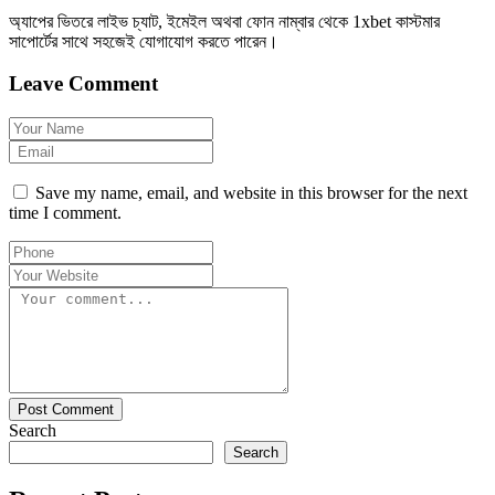
অ্যাপের ভিতরে লাইভ চ্যাট, ইমেইল অথবা ফোন নাম্বার থেকে 1xbet কাস্টমার
সাপোর্টের সাথে সহজেই যোগাযোগ করতে পারেন।
Leave Comment
Save my name, email, and website in this browser for the next
time I comment.
Post Comment
Search
Search