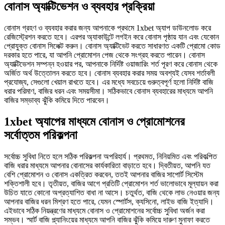
বোনাস অ্যাক্টিভেশন ও ব্যবহার প্রক্রিয়া
বোনাস গ্রহণ ও ব্যবহার করার জন্য আপনাকে প্রথমে 1xbet অ্যাপ ডাউনলোড করে
রেজিস্ট্রেশন করতে হবে। এরপর অ্যাকাউন্টে লগইন করে বোনাস পৃষ্ঠায় যান এবং যেকোন
প্রোযুক্ত বোনাস সিলেক্ট করুন। বোনাস অ্যাক্টিভেট করতে সাধারণত একটি প্রোমো কোড
দরকার হতে পারে, যা আপনি প্রোমোশন পেজ থেকে সংগ্রহ করতে পারেন। বোনাস
অ্যাক্টিভেশন সম্পন্ন হওয়ার পর, আপনাকে নির্দিষ্ট ওয়াজারিং শর্ত পূরণ করে বোনাস থেকে
অর্জিত অর্থ উত্তোলন করতে হবে। বোনাস ব্যবহার করার সময় অবশ্যই যেসব শর্তাবলী
প্রযোজ্য, সেগুলো খেয়াল রাখতে হবে। এর মধ্যে সবচেয়ে গুরুত্বপূর্ণ হলো নির্দিষ্ট বাজি
ধরার পরিমাণ, বাজির ধরন এবং সময়সীমা। সঠিকভাবে বোনাস ব্যবহারের মাধ্যমে আপনি
বাজির সম্ভাব্য ঝুঁকি কমিয়ে দিতে পারবেন।
1xbet অ্যাপের মাধ্যমে বোনাস ও প্রোমোশনের
সর্বোত্তম পরিকল্পনা
সর্বোচ্চ সুবিধা নিতে হলে সঠিক পরিকল্পনা অপরিহার্য। প্রথমত, নিনিয়মিত এবং পরিকল্পিত
বাজি ধরার মাধ্যমে আপনার বোনাসের কার্যকারিতা বাড়াতে হবে। দ্বিতীয়ত, আপনি যত
বেশি প্রোমোশন ও বোনাস একত্রিত করবেন, ততই আপনার বাজির সাপোর্ট সিস্টেম
শক্তিশালী হবে। তৃতীয়ত, বাজির আগে প্রতিটি প্রোমোশন শর্ত ভালোভাবে মূল্যায়ন করা
উচিত যাতে কোনো অপ্রত্যাশিত বাধা না আসে। চতুর্থত, বাজি থেকে লাভ নেওয়ার জন্য
আপনার বাজির ধরন মিশ্রণ হতে পারে, যেমন স্পোর্টস, ক্যসিনো, লাইভ বাজি ইত্যাদি।
এইভাবে সঠিক নিয়ন্ত্রণের মাধ্যমে বোনাস ও প্রোমোশনের সর্বোচ্চ সুবিধা অর্জন করা
সম্ভব। স্মার্ট বাজি প্ল্যানিংয়ের মাধ্যমে আপনি বাজির ঝুঁকি কমিয়ে দারুণ মুনাফা করতে