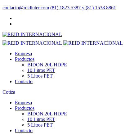
contacto@reidinter.com
(81) 1823.5387 y (81) 1538.8861
i
casino siteleri
deneme bonusu
marsbahis
Neospin Casino
jojobet
Empresa
Productos
BIDON 20L HDPE
10 Litros PET
5 Litros PET
Contacto
Cotiza
Empresa
Productos
BIDON 20L HDPE
10 Litros PET
5 Litros PET
Contacto