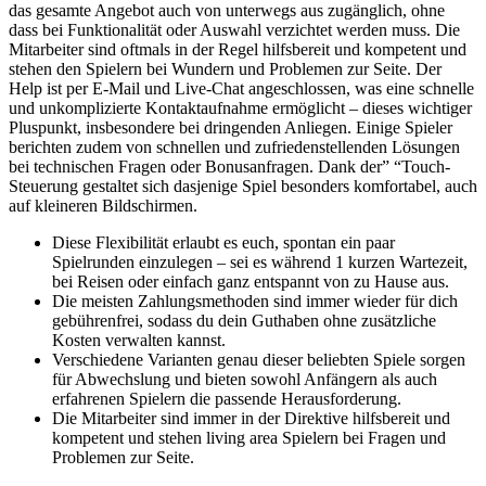
das gesamte Angebot auch von unterwegs aus zugänglich, ohne
dass bei Funktionalität oder Auswahl verzichtet werden muss. Die
Mitarbeiter sind oftmals in der Regel hilfsbereit und kompetent und
stehen den Spielern bei Wundern und Problemen zur Seite. Der
Help ist per E-Mail und Live-Chat angeschlossen, was eine schnelle
und unkomplizierte Kontaktaufnahme ermöglicht – dieses wichtiger
Pluspunkt, insbesondere bei dringenden Anliegen. Einige Spieler
berichten zudem von schnellen und zufriedenstellenden Lösungen
bei technischen Fragen oder Bonusanfragen. Dank der” “Touch-
Steuerung gestaltet sich dasjenige Spiel besonders komfortabel, auch
auf kleineren Bildschirmen.
Diese Flexibilität erlaubt es euch, spontan ein paar
Spielrunden einzulegen – sei es während 1 kurzen Wartezeit,
bei Reisen oder einfach ganz entspannt von zu Hause aus.
Die meisten Zahlungsmethoden sind immer wieder für dich
gebührenfrei, sodass du dein Guthaben ohne zusätzliche
Kosten verwalten kannst.
Verschiedene Varianten genau dieser beliebten Spiele sorgen
für Abwechslung und bieten sowohl Anfängern als auch
erfahrenen Spielern die passende Herausforderung.
Die Mitarbeiter sind immer in der Direktive hilfsbereit und
kompetent und stehen living area Spielern bei Fragen und
Problemen zur Seite.