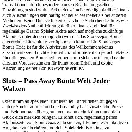
Transaktionen durch besonders kurzen Bearbeitungszeiten.
Einzahlungen sind within Sekundenschnelle erledigt, darüber hinaus
auch Auszahlungen sein häufig schneller bearbeitet als bei anderen
Methoden. Beide Dienste bieten zusätzliche Sicherheitsfeatures wie
Zwei-Faktor-Authentifizierung darüber hinaus sind ideal für
regelmäßige Casino-Spieler. Achte auch auf mögliche zukünftige
Aktionen, unter denen möglicherweise” “das Stonevegas Bonus
abgerechnet Einzahlung verfügbar sein könnte. Ein Stonevegas
Bonus Code ist für die Aktivierung des Willkommensbonus
zusammenfassend nicht erforderlich. Informiere dich jedoch letztens
über die genauen Bonusbedingungen, um sicherzustellen, dass du
allesamt Voraussetzungen für living room Erhalt und expire
Auszahlung deiner Bonus Gewinne erfüllst.
Slots – Pass Away Bunte Welt Jeder
Walzen
Oder nimm an speziellen Turnieren teil, unter denen du gegen
andere Spieler antrittst und die Possibility hast, zusätzliche Preise
und Belohnungen über gewinnen, wenn dein Können und dein
Glück dich merklich bringen. Es lohnt sich, regelmäßig perish
Aktionsseite von Stonevegas zu besuchen, 1 keine dieser lukrativen
Angebote zu überhören und dein Spielerlebnis optimal zu