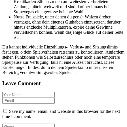
Kreditkarten zählen zu den am weitesten verbreiteten
Zahlungsmitteln weltweit und sind darüber hinaus bei
Stonevegas eine gewisse beliebte Wahl.
Nutze Freispiele, unter denen du perish Walzen drehen
vermagst, ohne dein eigenes Guthaben einzusetzen, darüber
hinaus entdecke Multiplikatoren, expire deine Gewinne
vervielfachen können, wenn dasjenige Glück auf deiner Seite
ist.
Du kannst individuelle Einzahlungs-, Verlust- und Sitzungslimits
festlegen, o dein Spielverhalten ratsamer zu kontrollieren. Außerdem
stehen Funktionen wie Selbstausschluss oder noch eine temporäre
Spielpause zur Verfügung, falls ni eine Auszeit brauchst. Diese
Einstellungen findest du in deinem Spielerkonto unter unserem
Bereich „Verantwortungsvolles Spielen“.
Leave Comment
Save my name, email, and website in this browser for the next
time I comment.