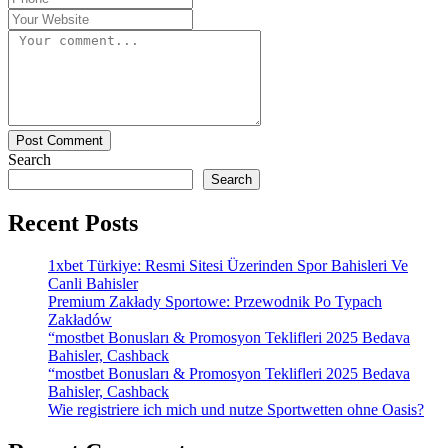
Post Comment
Search
Search
Recent Posts
1xbet Türkiye: Resmi Sitesi Üzerinden Spor Bahisleri Ve
Canli Bahisler
Premium Zakłady Sportowe: Przewodnik Po Typach
Zakładów
“mostbet Bonusları & Promosyon Teklifleri 2025 Bedava
Bahisler, Cashback
“mostbet Bonusları & Promosyon Teklifleri 2025 Bedava
Bahisler, Cashback
Wie registriere ich mich und nutze Sportwetten ohne Oasis?