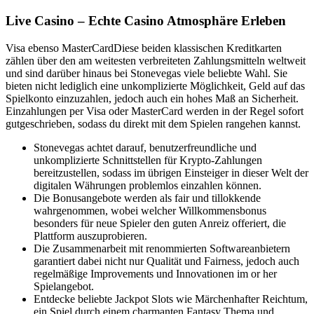
Live Casino – Echte Casino Atmosphäre Erleben
Visa ebenso MasterCardDiese beiden klassischen Kreditkarten
zählen über den am weitesten verbreiteten Zahlungsmitteln weltweit
und sind darüber hinaus bei Stonevegas viele beliebte Wahl. Sie
bieten nicht lediglich eine unkomplizierte Möglichkeit, Geld auf das
Spielkonto einzuzahlen, jedoch auch ein hohes Maß an Sicherheit.
Einzahlungen per Visa oder MasterCard werden in der Regel sofort
gutgeschrieben, sodass du direkt mit dem Spielen rangehen kannst.
Stonevegas achtet darauf, benutzerfreundliche und
unkomplizierte Schnittstellen für Krypto-Zahlungen
bereitzustellen, sodass im übrigen Einsteiger in dieser Welt der
digitalen Währungen problemlos einzahlen können.
Die Bonusangebote werden als fair und tillokkende
wahrgenommen, wobei welcher Willkommensbonus
besonders für neue Spieler den guten Anreiz offeriert, die
Plattform auszuprobieren.
Die Zusammenarbeit mit renommierten Softwareanbietern
garantiert dabei nicht nur Qualität und Fairness, jedoch auch
regelmäßige Improvements und Innovationen im or her
Spielangebot.
Entdecke beliebte Jackpot Slots wie Märchenhafter Reichtum,
ein Spiel durch einem charmanten Fantasy Thema und