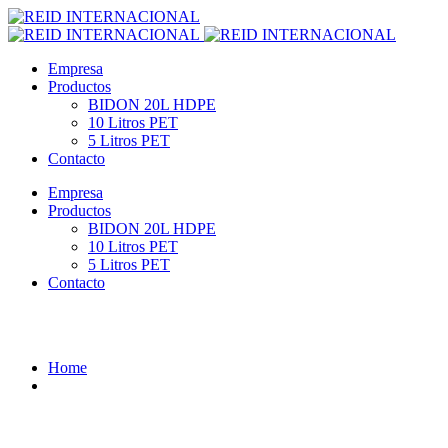
randpashabet
türk ifşa
marsbahis
Neospin Casino
casinos online
jojobet
Empresa
Productos
BIDON 20L HDPE
10 Litros PET
5 Litros PET
Contacto
Empresa
Productos
BIDON 20L HDPE
10 Litros PET
5 Litros PET
Contacto
Blog Details
Home
“hol Dir Den 100% Bonus Und Bis Hin Zu Zu 500 + 200
Fs”