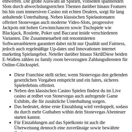
entwerfen. Die große Auswahl an Spielen, vonseiten spannenden
Slots durch abwechslungsreichen Themen darüber hinaus Features
bis hin zum immersiven Casino mit echten Dealern, sorgt für lang
anhaltende Unterhaltung. Neben klassischen Spielautomaten
offeriert Stonevegas auch moderne Video-Slots, progressive
Jackpots mit hohen Gewinnchancen sowie Tischspiele wie
Blackjack, Roulette, Poker und Baccarat inside verschiedenen
Varianten. Die Zusammenarbeit mit renommierten
Softwareanbietern garantiert dabei nicht nur Qualität und Fairness,
jedoch auch regelmäßige Up-dates und Innovationen internet
marketing Spielangebot. Neteller darüber hinaus SkrillDiese beiden
E-Wallets zählen zu family room bevorzugten Zahlungsdiensten für
Online-Glücksspiel.
Diese Franchise stellt sicher, wenn Stonevegas den geltenden
gesetzlichen Vorgaben entspricht und ein faires, sicheres
Spielerlebnis offeriert.
Neben den klassischen Casino Spielen findest du im Live
casino at redbet von Stonevegas auch aufregende Game
Exhibits, die für zusätzliche Unterhaltung sorgen.
Das bedeutet, deine erste Einzahlung wird verdoppelt, sodass
du durch mehr Guthaben within dein Stonevegas Abenteuer
starten kannst.
Für Einzahlungen auf das Spielkonto ist auch die
Überweisung dennoch eine zuverlässige sowie bewährte