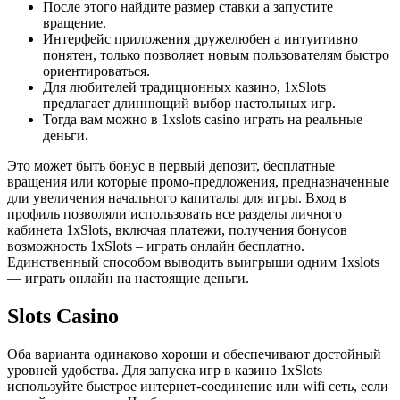
После этого найдите размер ставки а запустите
вращение.
Интерфейс приложения дружелюбен а интуитивно
понятен, только позволяет новым пользователям быстро
ориентироваться.
Для любителей традиционных казино, 1xSlots
предлагает длиннющий выбор настольных игр.
Тогда вам можно в 1xslots casino играть на реальные
деньги.
Это может быть бонус в первый депозит, бесплатные
вращения или которые промо-предложения, предназначенные
дли увеличения начального капиталы для игры. Вход в
профиль позволяли использовать все разделы личного
кабинета 1xSlots, включая платежи, получения бонусов
возможность 1xSlots – играть онлайн бесплатно.
Единственный способом выводить выигрыши одним 1xslots
— играть онлайн на настоящие деньги.
Slots Casino
Оба варианта одинаково хороши и обеспечивают достойный
уровней удобства. Для запуска игр в казино 1xSlots
используйте быстрое интернет-соединение или wifi сеть, если