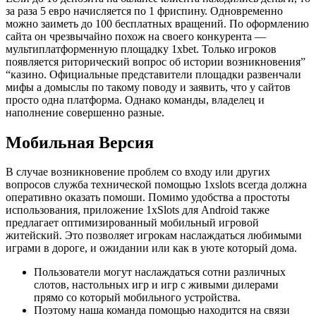
за раза 5 евро начисляется по 1 фриспину. Одновременно
можно заиметь до 100 бесплатных вращений. По оформлению
сайта он чрезвычайно похож на своего конкурента ―
мультиплатформенную площадку 1xbet. Только игроков
появляется риторический вопрос об истории возникновения”
“казино. Официальные представители площадки развенчали
мифы а домыслы по такому поводу и заявить, что у сайтов
просто одна платформа. Однако команды, владелец и
наполнение совершенно разные.
Мобильная Версия
В случае возникновение проблем со входу или других
вопросов служба технической помощью 1xslots всегда должна
оперативно оказать помоши. Помимо удобства а простоты
использования, приложение 1xSlots для Android также
предлагает оптимизированный мобильный игровой
житейский. Это позволяет игрокам наслаждаться любимыми
играми в дороге, и ожидании или как в уюте который дома.
Пользователи могут наслаждаться сотни различных
слотов, настольных игр и игр с живыми дилерами
прямо со который мобильного устройства.
Поэтому наша команда помощью находится на связи