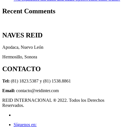
Recent Comments
NAVES REID
Apodaca, Nuevo León
Hermosillo, Sonora
CONTACTO
Tel:
(81) 1823.5387 y (81) 1538.8861
Email:
contacto@reidinter.com
REID INTERNACIONAL ® 2022. Todos los Derechos
Reservados.
Síguenos en: