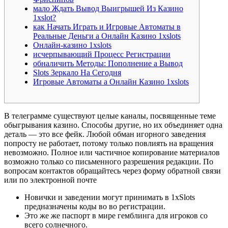
мало Ждать Вывод Выигрышей Из Казино
1xslot?
как Начать Играть и Игровые Автоматы в
Реальные Деньги а Онлайн Казино 1xslots
Онлайн-казино 1xslots
исчерпывающий Процесс Регистрации
обналичить Методы: Пополнение а Вывод
Slots Зеркало На Сегодня
Игровые Автоматы а Онлайн Казино 1xslots
В телеграмме существуют целые каналы, посвященные теме
обыгрывания казино. Способы другие, но их объединяет одна
деталь — это все фейк. Любой обман игорного заведения
попросту не работает, потому только повлиять на вращения
невозможно. Полное или частичное копирование материалов
возможно только со письменного разрешения редакции. По
вопросам контактов обращайтесь через форму обратной связи
или по электронной почте
Новички и заведении могут принимать в 1xSlots
предназначены коды во во регистрации.
Это же же паспорт в мире гемблинга для игроков со
всего солнечного.