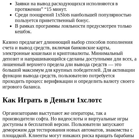
Заявки на вывод расходующихся исполняются в
протяжении” “15 минут.
Среди поощрений 1xSlots наибольшей популярностью
пользуется приветственный бонус.
В рамках программы лояльности предусмотрен только
кешбэк.
Казино предлагает длиннющий выбор способов пополнения
счета и вывод средств, включая банковские карты,
электронные кошельки и криптовалюты. Минимальный
депозит и напрашивающийся сделаны доступными дли всех, а
лишенный верхнего предела дли вывода средств — это
большой максимум для крупных победителей. Для активации
функции вывода средств, пользователю потребуется
проходить процесс верификации и определить валюту своего
игрового баланса.
Как Играть в Деньги 1хслотс
Организаторами выступают же операторы, так а
производители софта. Но видеослоты и виртуальные игры
доступны в бесплатной версии. Пользователи запускают
деморежим ддя тестирования новых автоматов, знакомства с
площадкой. Клиенты могут никаких риска вращать барабаны