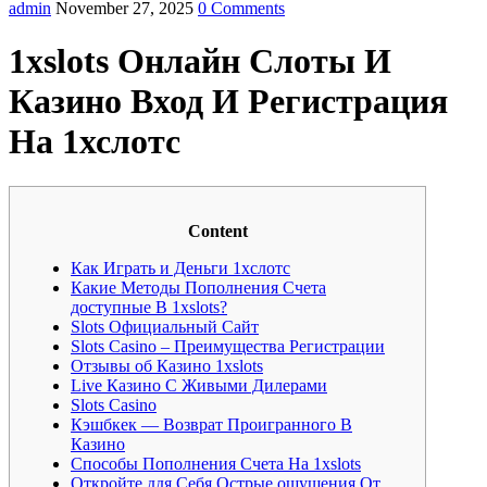
admin
November 27, 2025
0 Comments
1xslots Онлайн Слоты И
Казино Вход И Регистрация
На 1хслотс
Content
Как Играть и Деньги 1хслотс
Какие Методы Пополнения Счета
доступные В 1xslots?
Slots Официальный Сайт
Slots Casino – Преимущества Регистрации
Отзывы об Казино 1xslots
Live Казино С Живыми Дилерами
Slots Casino
Кэшбкек — Возврат Проигранного В
Казино
Способы Пополнения Счета На 1xslots
Откройте ддя Себя Острые ощущения От