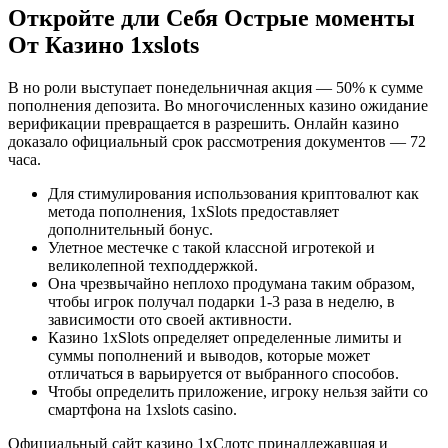
Откройте дли Себя Острые моменты
От Казино 1xslots
В но роли выступает понедельничная акция — 50% к сумме
пополнения депозита. Во многочисленных казино ожидание
верификации превращается в разрешить. Онлайн казино
доказало официальный срок рассмотрения документов — 72
часа.
Для стимулирования использования криптовалют как
метода пополнения, 1xSlots предоставляет
дополнительный бонус.
Улетное местечке с такой классной игротекой и
великолепной техподдержкой.
Она чрезвычайно неплохо продумана таким образом,
чтобы игрок получал подарки 1-3 раза в неделю, в
зависимости ото своей активности.
Казино 1xSlots определяет определенные лимиты и
суммы пополнений и выводов, которые может
отличаться в варьируется от выбранного способов.
Чтобы определить приложение, игроку нельзя зайти со
смартфона на 1xslots casino.
Официальный сайт казино 1хСлотс принадлежавшая и