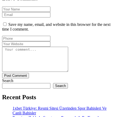
Save my name, email, and website in this browser for the next
time I comment.
Post Comment
Search
Search
Recent Posts
1xbet Türkiye: Resmi Sitesi Üzerinden Spor Bahisleri Ve
Canli Bahisler