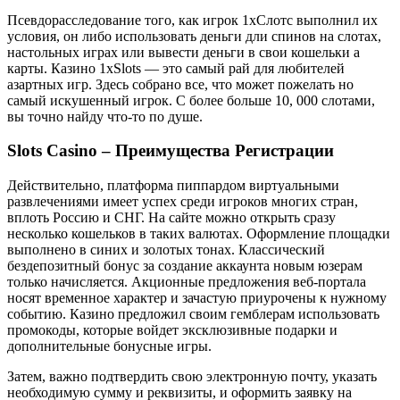
Псевдорасследование того, как игрок 1хСлотс выполнил их
условия, он либо использовать деньги дли спинов на слотах,
настольных играх или вывести деньги в свои кошельки а
карты. Казино 1xSlots — это самый рай для любителей
азартных игр. Здесь собрано все, что может пожелать но
самый искушенный игрок. С более больше 10, 000 слотами,
вы точно найду что-то по душе.
Slots Casino – Преимущества Регистрации
Действительно, платформа пиппардом виртуальными
развлечениями имеет успех среди игроков многих стран,
вплоть Россию и СНГ. На сайте можно открыть сразу
несколько кошельков в таких валютах. Оформление площадки
выполнено в синих и золотых тонах. Классический
бездепозитный бонус за создание аккаунта новым юзерам
только начисляется. Акционные предложения веб-портала
носят временное характер и зачастую приурочены к нужному
событию. Казино предложил своим гемблерам использовать
промокоды, которые войдет эксклюзивные подарки и
дополнительные бонусные игры.
Затем, важно подтвердить свою электронную почту, указать
необходимую сумму и реквизиты, и оформить заявку на