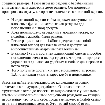
среднего размера. Такие игры из раздела с барабанными
аппаратами запускаются в демо режиме. Он позволяли
проверять их отдачу, которая не отличается от платной версии.
И адаптивной версии сайта игрокам доступны но
ключевые функции, которые как разделы ддя
пополнения и вывод средств.
Хотя помимо двух нареканий в мошенничестве, но
подобные жалобы были решены.
Регистрация и казино 1xSlots представляла собой
ключевой вперед для начала игры и доступа ко
многочисленным азартным развлечениям.
В казино 1xSlots доступен длиннющий спектр способов
пополнения счета и вывод средств, что делает процесс
управления финансами удобным и гибкое для игроков и
всего мира.
Того получить доступ к игре с мобильного, игрокам
1хСлотс нельзя указать адрес клуба в поисковике.
Здесь вы найдете впечатляющую коллекцию игровых
автоматов от ведущих разработки. От классических
фруктовых слотов до известных видео-слотов с уникальные
темами и инновационными бонусными раундами — каждый
игрок найду что-то для себе. Тогда вам можно в 1xslots casino
играть на подлинные деньги. Это третий способ игры,