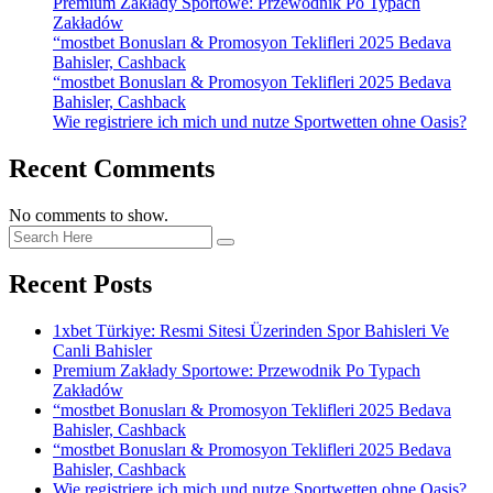
Premium Zakłady Sportowe: Przewodnik Po Typach
Zakładów
“mostbet Bonusları & Promosyon Teklifleri 2025 Bedava
Bahisler, Cashback
“mostbet Bonusları & Promosyon Teklifleri 2025 Bedava
Bahisler, Cashback
Wie registriere ich mich und nutze Sportwetten ohne Oasis?
Recent Comments
No comments to show.
Recent Posts
1xbet Türkiye: Resmi Sitesi Üzerinden Spor Bahisleri Ve
Canli Bahisler
Premium Zakłady Sportowe: Przewodnik Po Typach
Zakładów
“mostbet Bonusları & Promosyon Teklifleri 2025 Bedava
Bahisler, Cashback
“mostbet Bonusları & Promosyon Teklifleri 2025 Bedava
Bahisler, Cashback
Wie registriere ich mich und nutze Sportwetten ohne Oasis?