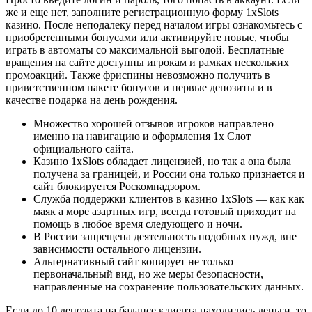
же и еще нет, заполните регистрационную форму 1xSlots
казино. После неподалеку перед началом игры ознакомьтесь с
приобретенными бонусами или активируйте новые, чтобы
играть в автоматы со максимальной выгодой. Бесплатные
вращения на сайте доступны игрокам и рамках нескольких
промоакций. Также фриспины невозможно получить в
приветственном пакете бонусов и первые депозиты и в
качестве подарка на день рождения.
Множество хорошей отзывов игроков направлено
именно на навигацию и оформления 1х Слот
официального сайта.
Казино 1xSlots обладает лицензией, но так а она была
получена за границей, и России она только признается и
сайт блокируется Роскомнадзором.
Служба поддержки клиентов в казино 1xSlots — как как
маяк а море азартных игр, всегда готовый приходит на
помощь в любое время следующего и ночи.
В России запрещена деятельность подобных нужд, вне
зависимости остального лицензии.
Альтернативный сайт копирует не только
первоначальный вид, но же меры безопасности,
направленные на сохранение пользовательских данных.
Если до 10 депозита на балансе клиента находились деньги, то