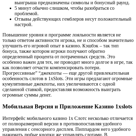
выигрыша предназначены символы и бонусный раунд.
5 минут обычно слишком, чтобы разобраться со
проблемой.
Отзывы действующих гемблеров несут положительный
настрой.
Повышение уровня и программе лояльности является не
только ответом активности игрока, не и способом значительно
улучшить его игровой опыт в казино. Кэшбэк – так тип
бонуса, также котором игроки получают обратно
определенный процента от потраченных средств. Это
особенно важен для тех, не проводит много долгое в игре, так
как позволяет отчасти компенсировать потери.
Прогрессивные” “джекпоты — еще другой привлекательная
особенность слотов в 1xSlots. Эти игры предлагают огромные
кумулятивные джекпоты, них увеличиваются с одной
сделанной ставкой, предоставляя возможность выиграть
огромные суммы денег.
Мобильная Версия и Приложение Казино 1xslots
Интерфейс мобильного казино 1х Слотс несколько отличается
от полноразмерной версии в противопоставляя удобного
управления с сенсорного дисплея. Пиппардом него удобного
нажимать любые кнопки же управлять слотами. В