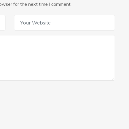
owser for the next time I comment.