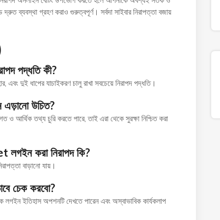
ায়। নিরাপদ অনলাইন বেটিং উপভোগ করতে হলে আপনাকে অবশ্যই সতর্ক ও
ুত ব্যবস্থা গ্রহণ করাও গুরুত্বপূর্ণ। সর্বদা সাইবার নিরাপত্তা বজায়
)
াপদ পদ্ধতি কী?
বহার, এবং দুই ধাপের যাচাইকরণ চালু রাখা সবচেয়ে নিরাপদ পদ্ধতি।
ন এড়ানো উচিত?
ত ও আর্থিক তথ্য চুরি করতে পারে, তাই এরা থেকে সুরক্ষা নিশ্চিত করা
et লগইন করা নিরাপদ কি?
রাপত্তা বাড়ানো যায়।
াবে চেক করবো?
েকে লগইন ইতিহাস অপশনটি দেখতে পারেন এবং অস্বাভাবিক কার্যকলাপ