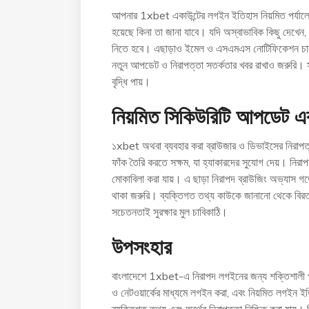
আপনার 1xbet একাউন্টের লগইন ইতিহাস নিয়মিত পর্য
হয়েছে কিনা তা জানা যাবে। যদি অস্বাভাবিক কিছু দেখেন, সঙ
নিতে হবে। এছাড়াও ইমেল ও এসএমএস নোটিফিকেশন চাল
নতুন আপডেট ও নিরাপত্তা সতর্কতার খবর রাখাও জরুরি। স
বৃদ্ধি পায়।
নিয়মিত সিকিউরিটি আপডেট এবং
১xbet অথবা ব্যবহার করা ব্রাউজার ও ডিভাইসের নিরাপত্
ফাঁক তৈরি করতে সক্ষম, যা হ্যাকারদের সুযোগ দেয়। নিরা
মোকাবিলা করা যায়। এ ছাড়া নিরাপদ ব্রাউজিং অভ্যাস গ
থাকা জরুরি। ব্যক্তিগত তথ্য কাউকে জানানো থেকে বির
সচেতনতাই সুরক্ষার মুল চাবিকাঠি।
উপসংহার
বাংলাদেশে 1xbet-এ নিরাপদ লগইনের জন্য শক্তিশালী পাস
ও নেটওয়ার্কের মাধ্যমে লগইন করা, এবং নিয়মিত লগইন 