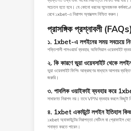
ব্যক্তিগত তথ্য এবং অর্থের নিরাপত্তা নিশ্চিত করা য
সচেতন হতে হবে। যে কোনো ধরনের সন্দেহজনক কর্মকাণ্ডে দ্র
রেখে ১xbet-এ নিরাপদ অ্যাক্সেস নিশ্চিত করুন।
প্রাসঙ্গিক প্রশ্নাবলী (FAQs
১. 1xbet-এ লগইনের সময় সবচেয়ে নির
শক্তিশালী পাসওয়ার্ড ব্যবহার, অফিসিয়াল ওয়েবসাইট ব্য
২. কি কারণে ভুয়া ওয়েবসাইট থেকে লগই
ভুয়া ওয়েবসাইট ফিশিং আক্রমণের মাধ্যমে আপনার ব্যক্তিগ
জরুরি।
৩. পাবলিক ওয়াইফাই ব্যবহার করে 1xb
সাধারণত নিরাপদ নয়। তবে VPN ব্যবহার করলে কিছুটা নি
৪. 1xbet একাউন্টে লগইন ইতিহাস কিভ
১xbet অ্যাকাউন্টের নিরাপত্তা সেটিংস বা প্রোফাইল থ
শনাক্ত করতে পারেন।