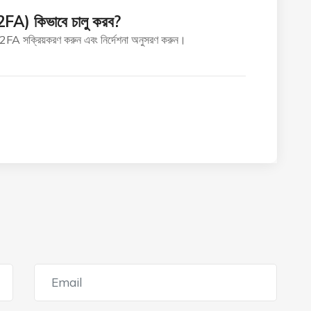
(2FA) কিভাবে চালু করব?
 2FA সক্রিয়করণ করুন এবং নির্দেশনা অনুসরণ করুন।