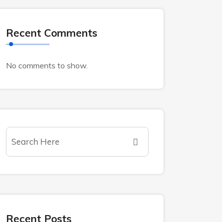
Recent Comments
No comments to show.
Recent Posts