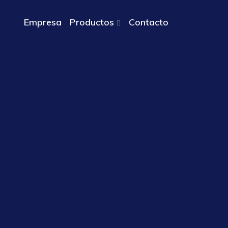
Empresa
Productos
Contacto