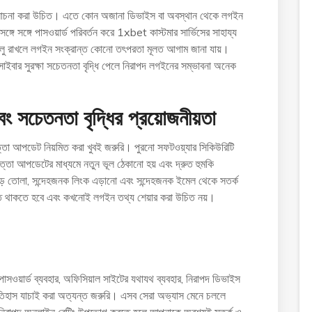
ালোচনা করা উচিত। এতে কোন অজানা ডিভাইস বা অবস্থান থেকে লগইন
্গে সঙ্গে পাসওয়ার্ড পরিবর্তন করে 1xbet কাস্টমার সার্ভিসের সাহায্য
ু রাখলে লগইন সংক্রান্ত কোনো তৎপরতা মূলত আগাম জানা যায়।
াইবার সুরক্ষা সচেতনতা বৃদ্ধি পেলে নিরাপদ লগইনের সম্ভাবনা অনেক
 সচেতনতা বৃদ্ধির প্রয়োজনীয়তা
তা আপডেট নিয়মিত করা খুবই জরুরি। পুরনো সফটওয়্যার সিকিউরিটি
পত্তা আপডেটের মাধ্যমে নতুন ভূল ঠেকানো হয় এবং দ্রুত হুমকি
ড়ে তোলা, সন্দেহজনক লিংক এড়ানো এবং সন্দেহজনক ইমেল থেকে সতর্ক
ত থাকতে হবে এবং কখনোই লগইন তথ্য শেয়ার করা উচিত নয়।
ওয়ার্ড ব্যবহার, অফিসিয়াল সাইটের যথাযথ ব্যবহার, নিরাপদ ডিভাইস
ইতিহাস যাচাই করা অত্যন্ত জরুরি। এসব সেরা অভ্যাস মেনে চললে