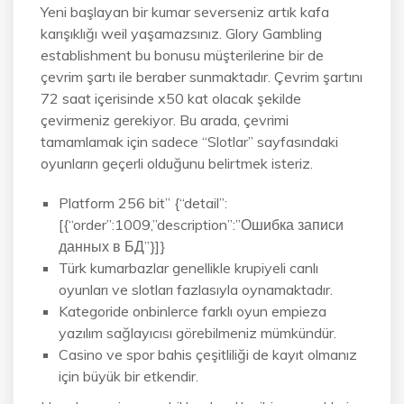
Yeni başlayan bir kumar severseniz artık kafa
karışıklığı weil yaşamazsınız. Glory Gambling
establishment bu bonusu müşterilerine bir de
çevrim şartı ile beraber sunmaktadır. Çevrim şartını
72 saat içerisinde x50 kat olacak şekilde
çevirmeniz gerekiyor. Bu arada, çevrimi
tamamlamak için sadece “Slotlar” sayfasındaki
oyunların geçerli olduğunu belirtmek isteriz.
Platform 256 bit” {“detail”:
[{“order”:1009,”description”:”Ошибка записи
данных в БД”}]}
Türk kumarbazlar genellikle krupiyeli canlı
oyunları ve slotları fazlasıyla oynamaktadır.
Kategoride onbinlerce farklı oyun empieza
yazılım sağlayıcısı görebilmeniz mümkündür.
Casino ve spor bahis çeşitliliği de kayıt olmanız
için büyük bir etkendir.