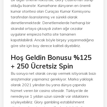
olduğu lisanstır. Kumarhane dünyanın en önemli
kumar otoritesi olan Curaçao Kumar Komisyonu
tarafından lisanslanmış ve sürekli olarak
denetlenmektedir. Denetlemelerde herhangi bir
skandal ortaya çıksaydı zaten ağır cezalar
uygulanır empieza hatta site tamamen
kapatılabilirdi. Ancak böyle birşey yaşanmadığına
göre site için boy derece kaliteli diyebiliriz.
Hoş Geldin Bonusu %125
+ 250 Ücretsiz Spin
Bu soruya net olarak cevap vermek istiyorsak bazı
araştırmalar yapmamız gerekiyor. Marka yaklaşık
olarak 2021 yılından bu yana dünya çapında
hizmet veren bir casino sitesidir. Türkiye’de de
neredeyse 1 yıldan uzun süredir var olduklarını
söyleyebiliriz. Glory gambling establishment