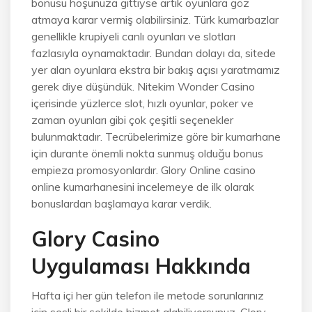
bonusu hoşunuza gittiyse artık oyunlara göz
atmaya karar vermiş olabilirsiniz. Türk kumarbazlar
genellikle krupiyeli canlı oyunları ve slotları
fazlasıyla oynamaktadır. Bundan dolayı da, sitede
yer alan oyunlara ekstra bir bakış açısı yaratmamız
gerek diye düşündük. Nitekim Wonder Casino
içerisinde yüzlerce slot, hızlı oyunlar, poker ve
zaman oyunları gibi çok çeşitli seçenekler
bulunmaktadır. Tecrübelerimize göre bir kumarhane
için durante önemli nokta sunmuş olduğu bonus
empieza promosyonlardır. Glory Online casino
online kumarhanesini incelemeye de ilk olarak
bonuslardan başlamaya karar verdik.
Glory Casino
Uygulaması Hakkında
Hafta içi her gün telefon ile metode sorunlarınız