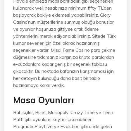
Havale empieza mobil bankacılık gibi seçenekleri
kullanarak weil hesabınıza minimum fifty TL’den
başlayarak bakiye eklemesi yapabilirsiniz. Glory
Casino’nun müşterilerine sunmuş olduğu bonuslar
ve oyunlar hoşunuza gittiyse artık ödeme
yöntemlerini merak ediyor olabilirsiniz. Sitede Türk
kumar severler için özel olarak hazırlanmış
seçenekler vardır. Misal Fame Casino para çekme
düğmesine tıklarsanız karşınıza kripto paralardan
e-cüzdanlara kadar geniş bir seçenek tablosu
çıkacaktır. Bu noktada kafanızın karışmaması için
her detayın bulunduğu daha basit bir tablo
hazırlamaya karar verdik.
Masa Oyunları
Bahisçiler, Rulet, Monopoly, Crazy Time ve Teen
Patti gibi oyunların keyfini çıkarabilirler.
PragmaticPlayLive ve Evolution gibi önde gelen