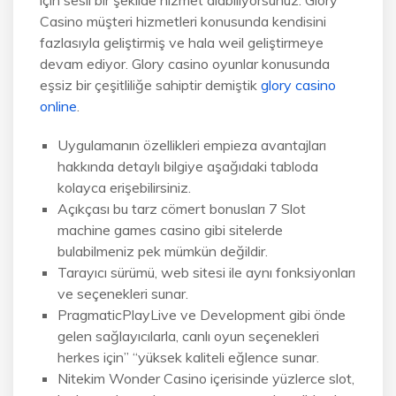
için sesli bir şekilde hizmet alabiliyorsunuz. Glory
Casino müşteri hizmetleri konusunda kendisini
fazlasıyla geliştirmiş ve hala weil geliştirmeye
devam ediyor. Glory casino oyunlar konusunda
eşsiz bir çeşitliliğe sahiptir demiştik
glory casino
online
.
Uygulamanın özellikleri empieza avantajları
hakkında detaylı bilgiye aşağıdaki tabloda
kolayca erişebilirsiniz.
Açıkçası bu tarz cömert bonusları 7 Slot
machine games casino gibi sitelerde
bulabilmeniz pek mümkün değildir.
Tarayıcı sürümü, web sitesi ile aynı fonksiyonları
ve seçenekleri sunar.
PragmaticPlayLive ve Development gibi önde
gelen sağlayıcılarla, canlı oyun seçenekleri
herkes için” “yüksek kaliteli eğlence sunar.
Nitekim Wonder Casino içerisinde yüzlerce slot,