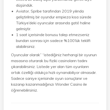
düşündük.
Aviator, Spribe tarafından 2019 yılında
geliştirilmiş bir oyundur empieza kısa sürede
Türkiye’deki oyuncular arasında gaté haline
gelmiştir.
1 saat içerisinde bonusu talep etmezseniz
bundan sonrası için sadece %100’lük teklifi
alabilirsiniz.
Oyuncular olarak” “istediğiniz herhangi bir oyunun
masasına oturarak bu fiziki casinoların tadını
çıkarabilirsiniz. Listede yer alan tüm oyunların
ortak özelliği oldukça hızlı oynanabiliyor olmasıdır.
Sadece saniye içerisinde oyun sonuçlanır ve
kazanıp kazanmadığınızı Wonder Casino ile
öğrenebilirsiniz.