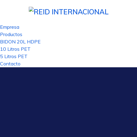
bet
deneme bonusu
marsbahis
Neospin Casino
casinos online
onl
Empresa
Productos
BIDON 20L HDPE
10 Litros PET
5 Litros PET
Contacto