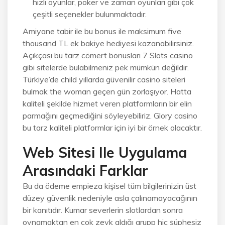
hızlı oyunlar, poker ve zaman oyunları gibi çok
çeşitli seçenekler bulunmaktadır.
Amiyane tabir ile bu bonus ile maksimum five
thousand TL ek bakiye hediyesi kazanabilirsiniz.
Açıkçası bu tarz cömert bonusları 7 Slots casino
gibi sitelerde bulabilmeniz pek mümkün değildir.
Türkiye’de child yıllarda güvenilir casino siteleri
bulmak the woman geçen gün zorlaşıyor. Hatta
kaliteli şekilde hizmet veren platformların bir elin
parmağını geçmediğini söyleyebiliriz. Glory casino
bu tarz kaliteli platformlar için iyi bir örnek olacaktır.
Web Sitesi Ile Uygulama
Arasındaki Farklar
Bu da ödeme empieza kişisel tüm bilgilerinizin üst
düzey güvenlik nedeniyle asla çalınamayacağının
bir kanıtıdır. Kumar severlerin slotlardan sonra
oynamaktan en çok zevk aldığı grupp hiç şüphesiz