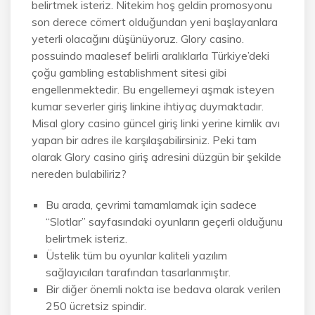
belirtmek isteriz. Nitekim hoş geldin promosyonu
son derece cömert olduğundan yeni başlayanlara
yeterli olacağını düşünüyoruz. Glory casino.
possuindo maalesef belirli aralıklarla Türkiye’deki
çoğu gambling establishment sitesi gibi
engellenmektedir. Bu engellemeyi aşmak isteyen
kumar severler giriş linkine ihtiyaç duymaktadır.
Misal glory casino güncel giriş linki yerine kimlik avı
yapan bir adres ile karşılaşabilirsiniz. Peki tam
olarak Glory casino giriş adresini düzgün bir şekilde
nereden bulabiliriz?
Bu arada, çevrimi tamamlamak için sadece
“Slotlar” sayfasındaki oyunların geçerli olduğunu
belirtmek isteriz.
Üstelik tüm bu oyunlar kaliteli yazılım
sağlayıcıları tarafından tasarlanmıştır.
Bir diğer önemli nokta ise bedava olarak verilen
250 ücretsiz spindir.