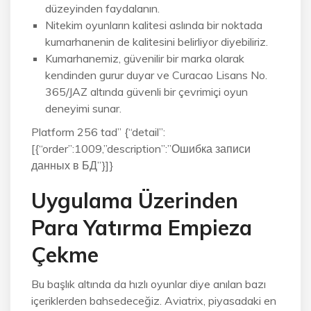
düzeyinden faydalanın.
Nitekim oyunların kalitesi aslında bir noktada
kumarhanenin de kalitesini belirliyor diyebiliriz.
Kumarhanemiz, güvenilir bir marka olarak
kendinden gurur duyar ve Curacao Lisans No.
365/JAZ altında güvenli bir çevrimiçi oyun
deneyimi sunar.
Platform 256 tad” {“detail”:
[{“order”:1009,”description”:”Ошибка записи
данных в БД”}]}
Uygulama Üzerinden
Para Yatırma Empieza
Çekme
Bu başlık altında da hızlı oyunlar diye anılan bazı
içeriklerden bahsedeceğiz. Aviatrix, piyasadaki en