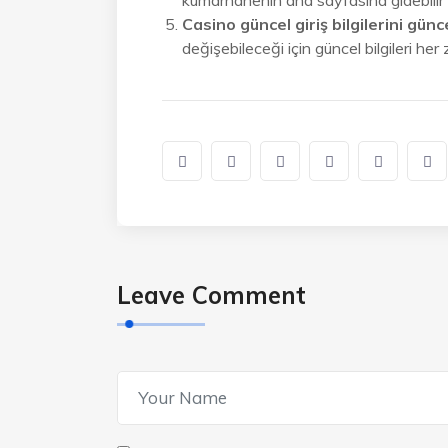
kumarhanenin ana sayfasına gidebilir v
Casino güncel giriş bilgilerini gün
değişebileceği için güncel bilgileri her
Leave Comment