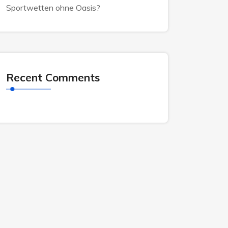
Sportwetten ohne Oasis?
Recent Comments