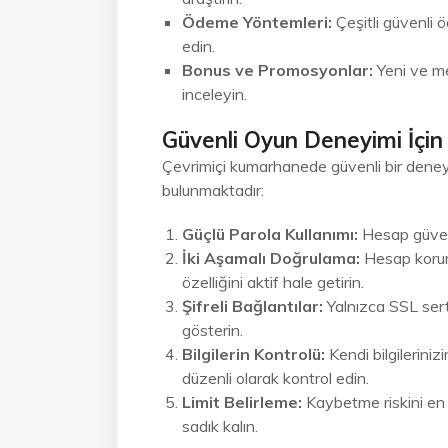
Ödeme Yöntemleri:
Çeşitli güvenli 
edin.
Bonus ve Promosyonlar:
Yeni ve me
inceleyin.
Güvenli Oyun Deneyimi İçin 
Çevrimiçi kumarhanede güvenli bir deney
bulunmaktadır:
Güçlü Parola Kullanımı:
Hesap güvenl
İki Aşamalı Doğrulama:
Hesap korum
özelliğini aktif hale getirin.
Şifreli Bağlantılar:
Yalnızca SSL sert
gösterin.
Bilgilerin Kontrolü:
Kendi bilgileriniz
düzenli olarak kontrol edin.
Limit Belirleme:
Kaybetme riskini en a
sadık kalın.