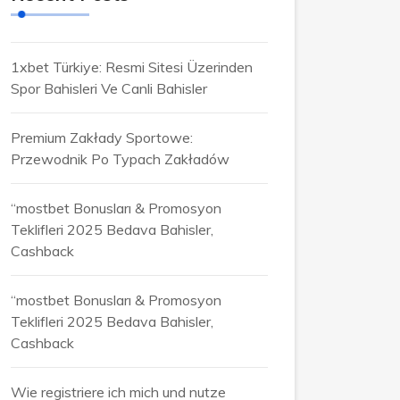
1xbet Türkiye: Resmi Sitesi Üzerinden
Spor Bahisleri Ve Canli Bahisler
Premium Zakłady Sportowe:
Przewodnik Po Typach Zakładów
“mostbet Bonusları & Promosyon
Teklifleri 2025 Bedava Bahisler,
Cashback
“mostbet Bonusları & Promosyon
Teklifleri 2025 Bedava Bahisler,
Cashback
Wie registriere ich mich und nutze