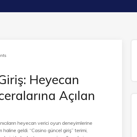
nts
Giriş: Heyecan
ceralarına Açılan
nıcıların heyecan verici oyun deneyimlerine
haline geldi. “Casino güncel giriş” terimi,