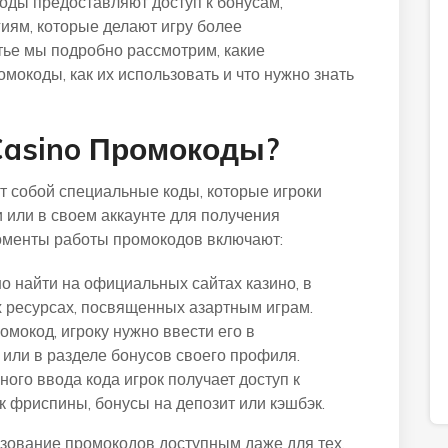
коды предоставляют доступ к бонусам,
иям, которые делают игру более
атье мы подробно рассмотрим, какие
мокоды, как их использовать и что нужно знать
Casino Промокоды?
т собой специальные коды, которые игроки
и или в своем аккаунте для получения
оменты работы промокодов включают:
 найти на официальных сайтах казино, в
х ресурсах, посвященных азартным играм.
мокод, игроку нужно ввести его в
 или в разделе бонусов своего профиля.
ого ввода кода игрок получает доступ к
к фриспины, бонусы на депозит или кэшбэк.
ьзование промокодов доступным даже для тех,