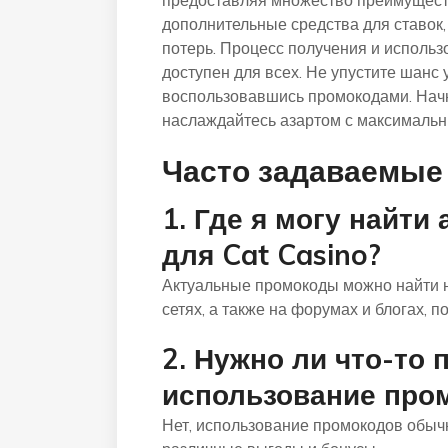
предоставляя множество преимуществ
дополнительные средства для ставок,
потерь. Процесс получения и использ
доступен для всех. Не упустите шанс 
воспользовавшись промокодами. Начн
наслаждайтесь азартом с максимал
Часто задаваемые
1. Где я могу найт
для Cat Casino?
Актуальные промокоды можно найти н
сетях, а также на форумах и блогах,
2. Нужно ли что-то 
использование про
Нет, использование промокодов обыч