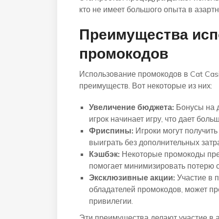
кто не имеет большого опыта в азартн
Преимущества исп
промокодов
Использование промокодов в Cat Cas
преимуществ. Вот некоторые из них:
Увеличение бюджета:
Бонусы на д
игрок начинает игру, что дает боль
Фриспины:
Игроки могут получить
выиграть без дополнительных затра
Кэшбэк:
Некоторые промокоды пред
помогает минимизировать потерю с
Эксклюзивные акции:
Участие в п
обладателей промокодов, может п
привилегии.
Эти преимущества делают участие в а