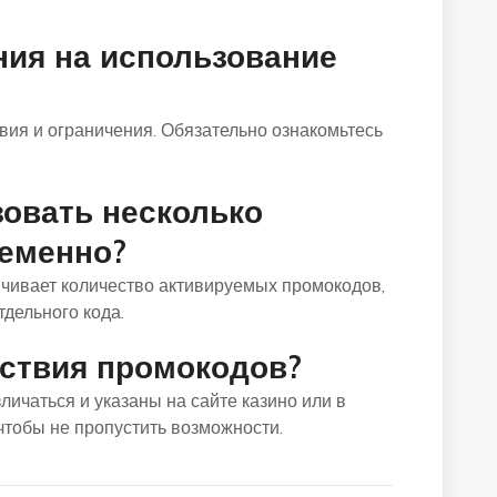
ения на использование
вия и ограничения. Обязательно ознакомьтесь
.
зовать несколько
еменно?
ичивает количество активируемых промокодов,
тдельного кода.
йствия промокодов?
личаться и указаны на сайте казино или в
 чтобы не пропустить возможности.