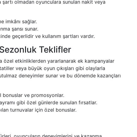
ma şartı olmadan oyunculara sunulan nakit veya
me imkânı sağlar.
nma şansı sunar.
çinde geçerlidir ve kullanım şartları vardır.
Sezonluk Teklifler
ya özel etkinliklerden yararlanarak ek kampanyalar
tiller veya büyük oyun çıkışları gibi olaylarla
 unutulmaz deneyimler sunar ve bu dönemde kazançları
 bonuslar ve promosyonlar.
ayramı gibi özel günlerde sunulan fırsatlar.
ılan turnuvalar için özel bonuslar.
türleri, oyuncuların deneyimlerini ve kazanma