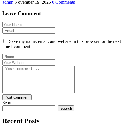
admin
November 19, 2025
0 Comments
Leave Comment
Save my name, email, and website in this browser for the next
time I comment.
Post Comment
Search
Search
Recent Posts