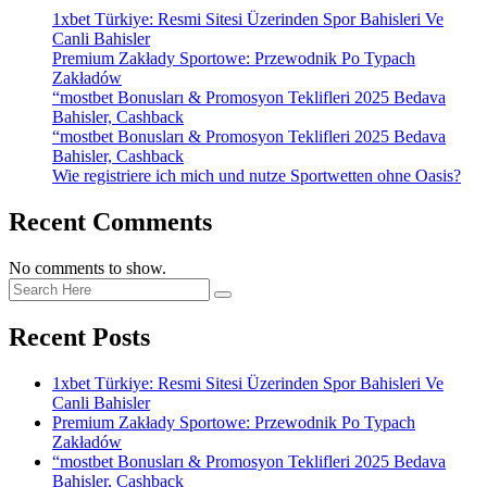
1xbet Türkiye: Resmi Sitesi Üzerinden Spor Bahisleri Ve
Canli Bahisler
Premium Zakłady Sportowe: Przewodnik Po Typach
Zakładów
“mostbet Bonusları & Promosyon Teklifleri 2025 Bedava
Bahisler, Cashback
“mostbet Bonusları & Promosyon Teklifleri 2025 Bedava
Bahisler, Cashback
Wie registriere ich mich und nutze Sportwetten ohne Oasis?
Recent Comments
No comments to show.
Recent Posts
1xbet Türkiye: Resmi Sitesi Üzerinden Spor Bahisleri Ve
Canli Bahisler
Premium Zakłady Sportowe: Przewodnik Po Typach
Zakładów
“mostbet Bonusları & Promosyon Teklifleri 2025 Bedava
Bahisler, Cashback