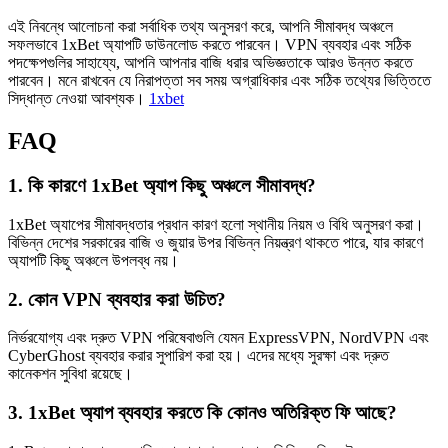
এই নিবন্ধে আলোচনা করা সর্বাধিক তথ্য অনুসরণ করে, আপনি সীমাবদ্ধ অঞ্চলে
সফলভাবে 1xBet অ্যাপটি ডাউনলোড করতে পারবেন। VPN ব্যবহার এবং সঠিক
পদক্ষেপগুলির সাহায্যে, আপনি আপনার বাজি ধরার অভিজ্ঞতাকে আরও উন্নত করতে
পারবেন। মনে রাখবেন যে নিরাপত্তা সব সময় অগ্রাধিকার এবং সঠিক তথ্যের ভিত্তিতে
সিদ্ধান্ত নেওয়া আবশ্যক।
1xbet
FAQ
1. কি কারণে 1xBet অ্যাপ কিছু অঞ্চলে সীমাবদ্ধ?
1xBet অ্যাপের সীমাবদ্ধতার প্রধান কারণ হলো স্থানীয় নিয়ম ও বিধি অনুসরণ করা।
বিভিন্ন দেশের সরকারের বাজি ও জুয়ার উপর বিভিন্ন নিয়ন্ত্রণ থাকতে পারে, যার কারণে
অ্যাপটি কিছু অঞ্চলে উপলব্ধ নয়।
2. কোন VPN ব্যবহার করা উচিত?
নির্ভরযোগ্য এবং দ্রুত VPN পরিষেবাগুলি যেমন ExpressVPN, NordVPN এবং
CyberGhost ব্যবহার করার সুপারিশ করা হয়। এদের মধ্যে সুরক্ষা এবং দ্রুত
কানেকশন সুবিধা রয়েছে।
3. 1xBet অ্যাপ ব্যবহার করতে কি কোনও অতিরিক্ত ফি আছে?