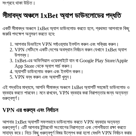
সংগ্রহে থাকা উচিত।
সীমাবদ্ধ অঞ্চলে 1xBet অ্যাপ ডাউনলোডের পদ্ধতি
একটি সীমাবদ্ধ অঞ্চলে 1xBet অ্যাপ ডাউনলোড করতে হলে, প্রথমত আপনাকে কিছু
জরুরি পদক্ষেপ অনুসরণ করতে হবে:
আপনার ডিভাইসে VPN সফ্টওয়্যার ইনস্টল করুন এবং সক্রিয় করুন।
VPN সেটিংসে একটি দেশের অবস্থান নির্বাচন করুন যেখানে 1xBet অ্যাপ
উপলব্ধ।
1xBet-এর অফিসিয়াল ওয়েবসাইটে যান বা Google Play Store/Apple
App Store থেকে অ্যাপ সার্চ করুন।
অ্যাপটি ডাউনলোড করুন এবং ইনস্টল করুন।
VPN বন্ধ করুন এবং অ্যাপটি খুলুন।
এই পদ্ধতির মাধ্যমে, আপনি সীমাবদ্ধ অঞ্চলে 1xBet অ্যাপটি সহজেই ডাউনলোড ও
ব্যবহার করতে পারবেন। মনে রাখবেন, VPN ব্যবহার করা নিরাপত্তার জন্য অত্যন্ত
গুরুত্বপূর্ণ।
VPN এর গুরুত্ব এবং নির্বাচন
আপনার 1xBet অ্যাপটি সফলভাবে ডাউনলোড করতে VPN ব্যবহার অত্যন্ত
গুরুত্বপূর্ণ। এটি আপনার ইন্টারনেট সংযোগের নিরাপত্তা এবং গোপনীয়তা রক্ষা করতে
সাহায্য করে। নিচে কিছু গুরুত্বপূর্ণ বিষয় উল্লেখ করা হলো যেগুলি VPN নির্বাচন করার