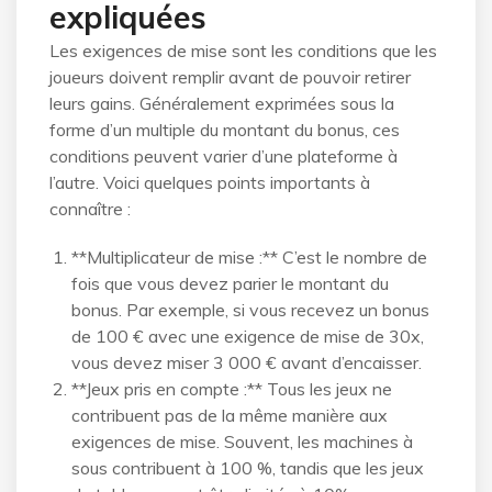
expliquées
Les exigences de mise sont les conditions que les
joueurs doivent remplir avant de pouvoir retirer
leurs gains. Généralement exprimées sous la
forme d’un multiple du montant du bonus, ces
conditions peuvent varier d’une plateforme à
l’autre. Voici quelques points importants à
connaître :
**Multiplicateur de mise :** C’est le nombre de
fois que vous devez parier le montant du
bonus. Par exemple, si vous recevez un bonus
de 100 € avec une exigence de mise de 30x,
vous devez miser 3 000 € avant d’encaisser.
**Jeux pris en compte :** Tous les jeux ne
contribuent pas de la même manière aux
exigences de mise. Souvent, les machines à
sous contribuent à 100 %, tandis que les jeux