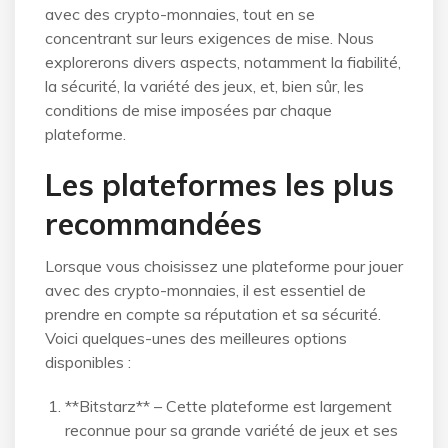
avec des crypto-monnaies, tout en se
concentrant sur leurs exigences de mise. Nous
explorerons divers aspects, notamment la fiabilité,
la sécurité, la variété des jeux, et, bien sûr, les
conditions de mise imposées par chaque
plateforme.
Les plateformes les plus
recommandées
Lorsque vous choisissez une plateforme pour jouer
avec des crypto-monnaies, il est essentiel de
prendre en compte sa réputation et sa sécurité.
Voici quelques-unes des meilleures options
disponibles :
**Bitstarz** – Cette plateforme est largement
reconnue pour sa grande variété de jeux et ses