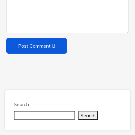
Post Comment
Search
Search