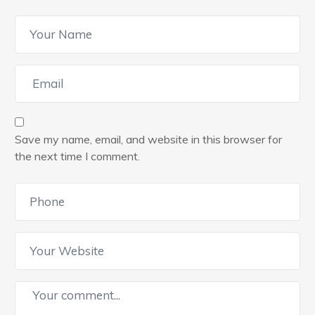
Save my name, email, and website in this browser for
the next time I comment.