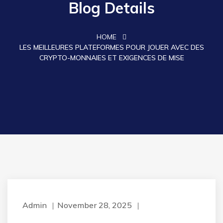
Blog Details
HOME
LES MEILLEURES PLATEFORMES POUR JOUER AVEC DES
CRYPTO-MONNAIES ET EXIGENCES DE MISE
Admin
November 28, 2025