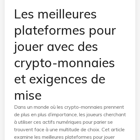
Les meilleures
plateformes pour
jouer avec des
crypto-monnaies
et exigences de
mise
Dans un monde où les crypto-monnaies prennent
de plus en plus d’importance, les joueurs cherchant
à utiliser ces actifs numériques pour parier se
trouvent face à une multitude de choix. Cet article
examine les meilleures plateformes pour jouer