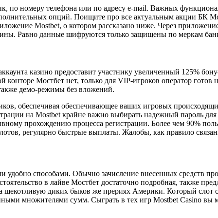
ик, по номеру телефона или по адресу e-mail. Важных функцион
ополнительных опций. Поищите про все актуальным акции БК Мо
риложение Mostbet, о котором рассказано ниже. Через приложени
огины. Равно данные шифруются только защищены по меркам бан
 аккаунта казино предоставит участнику увеличенный 125% бону
 конторе Мостбет нет, только для VIP-игроков оператор готов 
а также демо-режимы без вложений.
ников, обеспечивая обеспечивающее ваших игровых происходящи
рации на Mostbet крайне важно выбирать надежный пароль для
ивному прохождению процесса регистрации. Более чем 90% поль
слотов, регулярно быстрые выплаты. Жалобы, как правило связ
и удобно способами. Обычно зачисление внесенных средств п
обстоятельство в лайве Мостбет достаточно подробная, также пр
на щекотливую диких быков же прериях Америки. Который слот с
ыми множителями сумм. Сыграть в тех игр Mostbet Casino вы мо