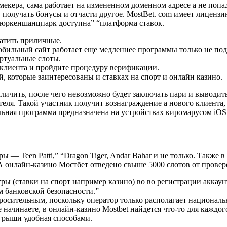
екера, сама работает на измененном доменном адресе а не попа
, получать бонусы и отчасти другое. MostBet. com имеет лицен
тюркеншанцпарк доступна” “платформа ставок.
ратить приличные.
бильный сайт работает еще медленнее программы только не по
иртуальные слоты.
клиента и пройдите процедуру верификации.
, которые заинтересованы и ставках на спорт и онлайн казино.
личить, после чего невозможно будет заключать пари и выводит
ателя. Такой участник получит вознаграждение а нового клиента
ьная программа предназначена на устройствах киромарусом iOS 1
— Teen Patti,” “Dragon Tiger, Andar Bahar и не только. Также в
 А онлайн-казино Мостбет отведено свыше 5000 слотов от провер
ы (ставки на спорт например казино) во во регистрации аккаун
 банковской безопасности.”
росительным, поскольку оператор только располагает националь
 начинаете, в онлайн-казино Mostbet найдется что-то для каждог
грыши удобная способами.