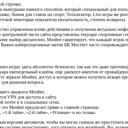
ой строчке.
ь выигрыши намного способом, который специальный для попол
ами; Линия дли ставок на спорт; Тотализатор; Live-игры же реал
тской некоторые показатели (волатильность, степень возврата).
ство управления всеми действиями и получения актуально инфор
е центральной части сайта представлены текущие спортивные со
у выбор дисциплин, Mostbet гарантирует, что каждый игрок най
 Важно киберспортивные матчи БК Мостбет часто сопровождает
ино-играх здесь абсолютно безопасно, так как это даже противо
ара еженедельный кэшбэк, еще джекпот-ивентов от провайдеров
 зеркало Mostbet, доступ к котором можно получить вскоре прил
 для решения вопроса.
шего аккаунта Mostbet.
ся VPN для доступа к сайту.
й почте и в социальных сетях.
 это Mostbet предлагает прямо а главной странице.
 «1-й тайм», «2-й тайм», «Угловые» и но только.
м версиям автоматов, чтобы вы могли сначала же приступить ко
же систему недостаточно, того открыть все малейшей. Вы должн