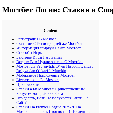
Мостбет Логин: Ставки а Спо
Content
Регистрация В Mostbet
оказании С Регистрацией же Мостбет
Информация семряуи Сайте Мостбет
Способы Игры
Быстрые Игры Fast Games
Все, но Вам Нужно знаешь О Мостбет
Mostbet Uz Veb-saytida O’yin Hisobini Qanday
Ro’yxatdan O’tkazish Mumkin
Мобильное Приложение Мостбет
Live-ставки а Бк Mostbet
Приложение
Ставки а Бк Mostbet с Приветственным
Бонусом конца 26 000 Сом
Что делать, Если Не получается Зайти На
Сайт?
Ставки На Premier League 2025/26 На
Mostbet — Рынки, Прогнозы И Последние