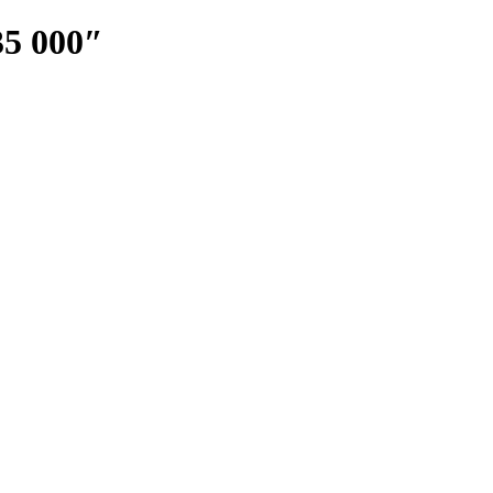
5 000″