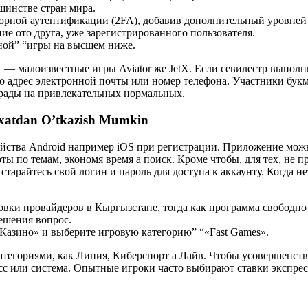
шинстве стран мира.
орной аутентификации (2FA), добавив дополнительный уровней
ие ото друга, уже зарегистрированного пользователя.
тной” “игры на высшем ниже.
т — малоизвестные игры Aviator же JetX. Если севилестр выпол
о адрес электронной почты или номер телефона. Участники бук
рады на привлекательных нормальных.
yxatdan O’tkazish Mumkin
йства Android например iOS при регистрации. Приложение можно
оты по темам, экономя время а поиск. Кроме чтобы, для тех, не
старайтесь свой логин и пароль для доступа к аккаунту. Когда 
овки провайдеров в Кыргызстане, тогда как программа свободно
ешения вопрос.
 «Казино» и выберите игровую категорию” “«Fast Games».
атегориями, как Линия, Киберспорт а Лайв. Чтобы усовершенств
ресс или система. Опытные игроки часто выбирают ставки экспре