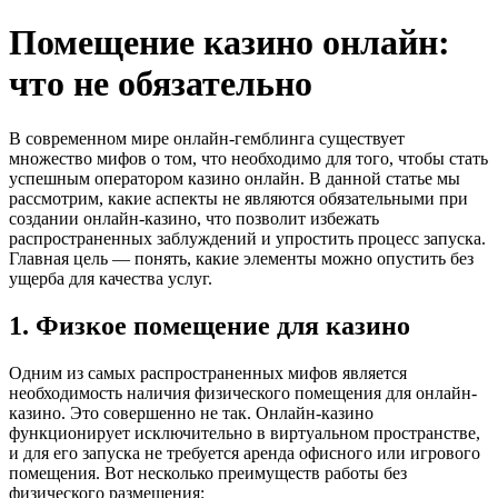
Помещение казино онлайн:
что не обязательно
В современном мире онлайн-гемблинга существует
множество мифов о том, что необходимо для того, чтобы стать
успешным оператором казино онлайн. В данной статье мы
рассмотрим, какие аспекты не являются обязательными при
создании онлайн-казино, что позволит избежать
распространенных заблуждений и упростить процесс запуска.
Главная цель — понять, какие элементы можно опустить без
ущерба для качества услуг.
1. Физкое помещение для казино
Одним из самых распространенных мифов является
необходимость наличия физического помещения для онлайн-
казино. Это совершенно не так. Онлайн-казино
функционирует исключительно в виртуальном пространстве,
и для его запуска не требуется аренда офисного или игрового
помещения. Вот несколько преимуществ работы без
физического размещения: