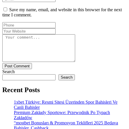
Save my name, email, and website in this browser for the next
time I comment.
Post Comment
Search
Search
Recent Posts
1xbet Türkiye: Resmi Sitesi Üzerinden Spor Bahisleri Ve
Canli Bahisler
Premium Zakłady Sportowe: Przewodnik Po Typach
Zakładów
“mostbet Bonusları & Promosyon Teklifleri 2025 Bedava
Bahisler, Cashback