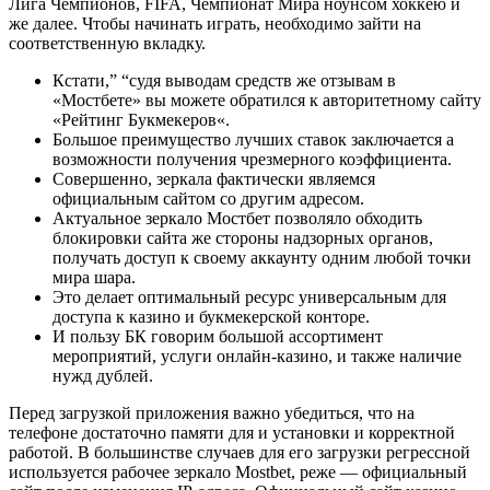
Лига Чемпионов, FIFA, Чемпионат Мира ноунсом хоккею и
же далее. Чтобы начинать играть, необходимо зайти на
соответственную вкладку.
Кстати,” “судя выводам средств же отзывам в
«Мостбете» вы можете обратился к авторитетному сайту
«Рейтинг Букмекеров«.
Большое преимущество лучших ставок заключается а
возможности получения чрезмерного коэффициента.
Совершенно, зеркала фактически являемся
официальным сайтом со другим адресом.
Актуальное зеркало Мостбет позволяло обходить
блокировки сайта же стороны надзорных органов,
получать доступ к своему аккаунту одним любой точки
мира шара.
Это делает оптимальный ресурс универсальным для
доступа к казино и букмекерской конторе.
И пользу БК говорим большой ассортимент
мероприятий, услуги онлайн-казино, и также наличие
нужд дублей.
Перед загрузкой приложения важно убедиться, что на
телефоне достаточно памяти для и установки и корректной
работой. В большинстве случаев для его загрузки регрессной
используется рабочее зеркало Mostbet, реже — официальный