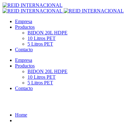
şa
marsbahis
Neospin Casino
casinos online
online casinos
jojobet
jojobet
Empresa
Productos
BIDON 20L HDPE
10 Litros PET
5 Litros PET
Contacto
Empresa
Productos
BIDON 20L HDPE
10 Litros PET
5 Litros PET
Contacto
Blog Details
Home
Зеркало Мостбет Актуальное и Сегодня Рабочее Зеркало
Официального Сайта Бк Mostbet