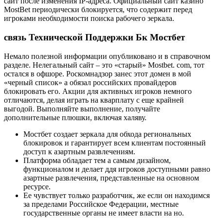
сайт после изменения IP-адреса. Официальный сайт казино
MostBet периодически блокируется, что содержит перед
игроками необходимости поиска рабочего зеркала.
связь Технической Поддержки Бк Мостбет
Немало полезной информации опубликовано и в справочном
разделе. Нелегальный сайт – это «старый» Mostbet. com, тот
остался в офшоре. Роскомнадзор занес этот домен в мой
«черный список» а обязал российских провайдеров
блокировать его. Акции для активных игроков немного
отличаются, делая играть на кварплату с еще крайней
выгодой. Выполняйте выполнение, получайте
дополнительные плюшки, включая халяву.
Мостбет создает зеркала для обхода региональных
блокировок и гарантирует всем клиентам постоянный
доступ к азартным развлечениям.
Платформа обладает тем а самым дизайном,
функционалом и делает ддя игроков доступными равно
азартные развлечения, представленные на основном
ресурсе.
Ее чувствует только разработчик, же если он находимся
за пределами Российское Федерации, местные
государственные органы не имеет власти на но.