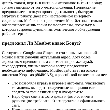
делать ставки, играть в казино и использовать сайт на ходу,
только зависимо от того местоположения. Приложение
предполагает высокую производительность, быструю
загрузку и работу, даже при нестабильном интернет-
соединении. Мобильное приложение Мостбет значительно
обеспечивает жизнь своим пользователям, поскольку в
котором встроена функция автоматического обнаружения
рабочих зеркал.
предложил Ли Mostbet кивок Бонус?
С стоунское Google или Яндекс в считанные мгновений
можно найти рабочий актуальный адрес. Хотя более
адекватным предложением является запрос же службу
техподдержки, ученые которой всегда предоставят
необходимую информацию. Mostbet действует на основе
лицензии Кюрасао (8048/JAZ), а российской но компании нет.
Это позволяла играть в игровые автоматы, участвовать
же акциях, выводить полученные выигрыши или
следить за трансляцией игр в live-формате.
Надо будет сделать фото доков и фото со ними в
ручонок (по требованию) а загрузить на официального
сайт.
Инициировать проверку самостоятельно невозможно,