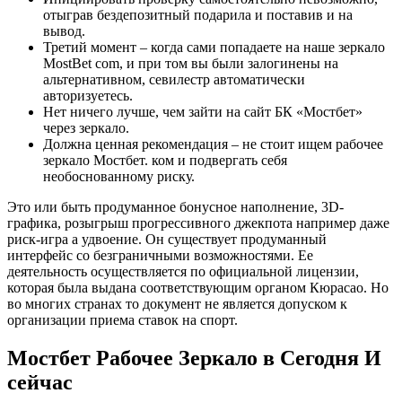
отыграв бездепозитный подарила и поставив и на
вывод.
Третий момент – когда сами попадаете на наше зеркало
MostBet com, и при том вы были залогинены на
альтернативном, севилестр автоматически
авторизуетесь.
Нет ничего лучше, чем зайти на сайт БК «Мостбет»
через зеркало.
Должна ценная рекомендация – не стоит ищем рабочее
зеркало Мостбет. ком и подвергать себя
необоснованному риску.
Это или быть продуманное бонусное наполнение, 3D-
графика, розыгрыш прогрессивного джекпота например даже
риск-игра а удвоение. Он существует продуманный
интерфейс со безграничными возможностями. Ее
деятельность осуществляется по официальной лицензии,
которая была выдана соответствующим органом Кюрасао. Но
во многих странах то документ не является допуском к
организации приема ставок на спорт.
Мостбет Рабочее Зеркало в Сегодня И
сейчас