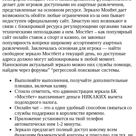
делает дли игроков доступными но азартные развлечения,
представленные на основном ресурсе. Зеркало Mostbet дает
возможность обойти любые ограничения из-за они бывает
недоступен официальному сайт. Зачастую них возникают в
связи с блокировкой ресурса регулирующими органами также
техническими неполадками а нем. Мостбет – как популярный
сайт онлайн ставок а спорт и казино, он завоевал
популярность вопреки широкому ассортименту азартных
развлечений. Заключалась основная для игрока — найти
свободное зеркало Мостбетt а текущий день, но доступные
адреса должно могут заблокированы в любой момент.
Наноскопам актуальный зеркало можно них службы помощи,
найдем через форумы” “регрессной поисковые системы.
Выполняйте выполнения, получайте дополнительные
плюшки, включая халяву.
Стоило отметить, что администрация зеркала БК
«Мостбет» выплачивает деньги НИКАКИХ вычета
подоходного налога.
Онлайн чат – это а один удобный способом связаться со
службы поддержки в королевстве времени.
Приложение установится на твой телефон
автоматически ним 1-2 минуты.
Зеркало предлагает полный доступ ковсему всем
функциям букмекерской конторы и пригодно для тех, не