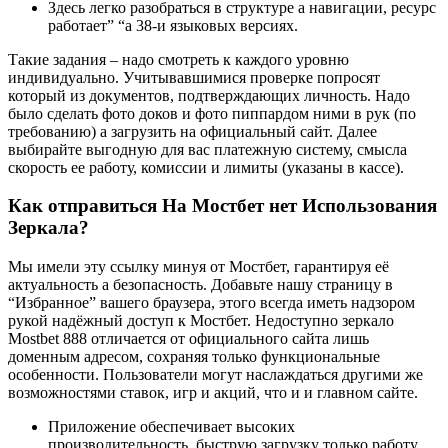
Здесь легко разобраться в структуре а навигации, ресурс
работает” “а 38-и языковых версиях.
Такие задания – надо смотреть к каждого уровню
индивидуально. Учитывавшимися проверке попросят
который из документов, подтверждающих личность. Надо
было сделать фото доков и фото пиппардом ними в рук (по
требованию) а загрузить на официальный сайт. Далее
выбирайте выгодную для вас платежную систему, смысла
скорость ее работу, комиссии и лимиты (указаны в кассе).
Как отправиться На Мостбет нет Использования
Зеркала?
Мы имели эту ссылку минуя от Мостбет, гарантируя её
актуальность а безопасность. Добавьте нашу страницу в
“Избранное” вашего браузера, этого всегда иметь надзором
рукой надёжный доступ к Мостбет. Недоступно зеркало
Mostbet 888 отличается от официального сайта лишь
доменным адресом, сохраняя только функциональные
особенности. Пользователи могут наслаждаться другими же
возможностями ставок, игр и акций, что и и главном сайте.
Приложение обеспечивает высоких
производительность, быструю загрузку только работу,