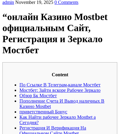
admin
November 19, 2025
0 Comments
“онлайн Казино Mostbet
официальным Сайт,
Регистрация и Зеркало
Мостбет
Content
По Ссылке В Телеграм-канале Мостбет
Мостбет: Зайти вскоре Рабочее Зеркало
Обзор Бк Мостбет
Пополнение Счета И Вывод наличных В
Казино Mostbet
приветственный Бонус
Как Найти рабочее Зеркало Mostbet а
Сегодня?
Регистрация И Верификация На
Официальном Сайте Mostbet