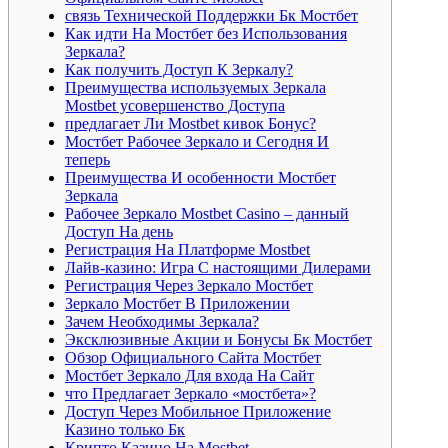
связь Технической Поддержки Бк Мостбет
Как идти На Мостбет без Использования
Зеркала?
Как получить Доступ К Зеркалу?
Преимущества используемых Зеркала
Mostbet усовершенство Доступа
предлагает Ли Mostbet кивок Бонус?
Мостбет Рабочее Зеркало и Сегодня И
теперь
Преимущества И особенности Мостбет
Зеркала
Рабочее Зеркало Mostbet Casino – данный
Доступ На день
Регистрация На Платформе Mostbet
Лайв-казино: Игра С настоящими Дилерами
Регистрация Через Зеркало Мостбет
Зеркало Мостбет В Приложении
Зачем Необходимы Зеркала?
Эксклюзивные Акции и Бонусы Бк Мостбет
Обзор Официального Сайта Мостбет
Мостбет Зеркало Для входа На Сайт
что Предлагает Зеркало «мостбета»?
Доступ Через Мобильное Приложение
Казино только Бк
Крипто Казино На Mostbet