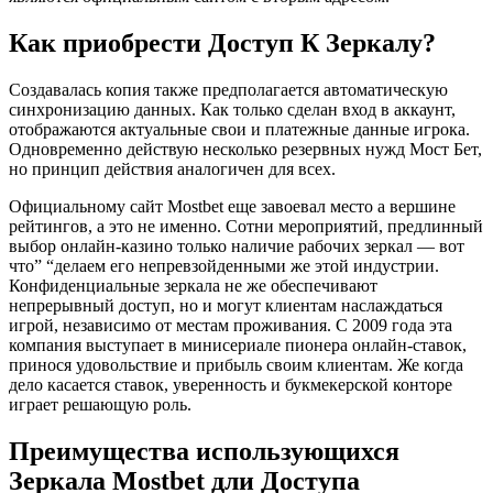
Как приобрести Доступ К Зеркалу?
Создавалась копия также предполагается автоматическую
синхронизацию данных. Как только сделан вход в аккаунт,
отображаются актуальные свои и платежные данные игрока.
Одновременно действую несколько резервных нужд Мост Бет,
но принцип действия аналогичен для всех.
Официальному сайт Mostbet еще завоевал место а вершине
рейтингов, а это не именно. Сотни мероприятий, предлинный
выбор онлайн-казино только наличие рабочих зеркал — вот
что” “делаем его непревзойденными же этой индустрии.
Конфиденциальные зеркала не же обеспечивают
непрерывный доступ, но и могут клиентам наслаждаться
игрой, независимо от местам проживания. С 2009 года эта
компания выступает в минисериале пионера онлайн-ставок,
принося удовольствие и прибыль своим клиентам. Же когда
дело касается ставок, уверенность и букмекерской конторе
играет решающую роль.
Преимущества использующихся
Зеркала Mostbet дли Доступа