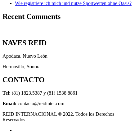
Wie registriere ich mich und nutze Sportwetten ohne Oasis?
Recent Comments
NAVES REID
Apodaca, Nuevo León
Hermosillo, Sonora
CONTACTO
Tel:
(81) 1823.5387 y (81) 1538.8861
Email:
contacto@reidinter.com
REID INTERNACIONAL ® 2022. Todos los Derechos
Reservados.