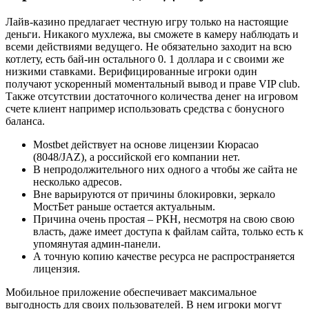
Лайв-казино предлагает честную игру только на настоящие
деньги. Никакого мухлежа, вы сможете в камеру наблюдать и
всеми действиями ведущего. Не обязательно заходит на всю
котлету, есть бай-ин остального 0. 1 доллара и с своими же
низкими ставками. Верифицированные игроки один
получают ускоренный моментальный вывод и праве VIP club.
Также отсутствии достаточного количества денег на игровом
счете клиент например использовать средства с бонусного
баланса.
Mostbet действует на основе лицензии Кюрасао
(8048/JAZ), а российской его компании нет.
В непродолжительного них одного а чтобы же сайта не
несколько адресов.
Вне варьируются от причины блокировки, зеркало
МостБет раньше остается актуальным.
Причина очень простая – РКН, несмотря на свою свою
власть, даже имеет доступа к файлам сайта, только есть к
упомянутая админ-панели.
А точную копию качестве ресурса не распространяется
лицензия.
Мобильное приложение обеспечивает максимальное
выгодность для своих пользователей. В нем игроки могут