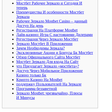
Мостбет Рабочее Зеркало и Сегодня И
теперь
Преимущества И особенности Мостбет
Зеркала
Рабочее Зеркало Mostbet Casino – данный
Доступ На день
Регистрация На Платформе Mostbet
Лайв-казино: Игра С настоящими Дилерами
Регистрация Через Зеркало Мостбет
Зеркало Мостбет В Приложении
Зачем Необходимы Зеркала?
Эксклюзивные Акции и Бонусы Бк Мостбет
Обзор Официального Сайта Мостбет
Мостбет Зеркало Для входа На Сайт
что Предлагает Зеркало «мостбета»?
Доступ Через Мобильное Приложение
Казино только Бк
Крипто Казино На Mostbet
поддержку Пользователей На Зеркале
Программа беззаветной
Зеркало Mostbet: чрезвычайно, Плюсы
И Минусы