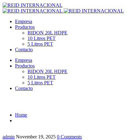
andpashabet
grandpashabet
türk ifşa
marsbahis
Neospin Casino
jojobet
Empresa
Productos
BIDON 20L HDPE
10 Litros PET
5 Litros PET
Contacto
Empresa
Productos
BIDON 20L HDPE
10 Litros PET
5 Litros PET
Contacto
Blog Details
Home
Зеркало Мостбет Актуальное и Сегодня Рабочее Зеркало
admin
November 19, 2025
0 Comments