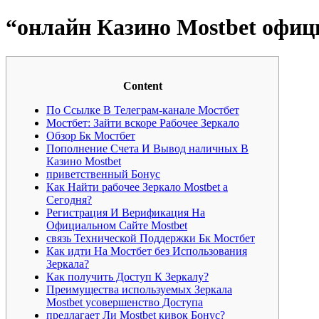
“онлайн Казино Mostbet офиц
Content
По Ссылке В Телеграм-канале Мостбет
Мостбет: Зайти вскоре Рабочее Зеркало
Обзор Бк Мостбет
Пополнение Счета И Вывод наличных В
Казино Mostbet
приветственный Бонус
Как Найти рабочее Зеркало Mostbet а
Сегодня?
Регистрация И Верификация На
Официальном Сайте Mostbet
связь Технической Поддержки Бк Мостбет
Как идти На Мостбет без Использования
Зеркала?
Как получить Доступ К Зеркалу?
Преимущества используемых Зеркала
Mostbet усовершенство Доступа
предлагает Ли Mostbet кивок Бонус?