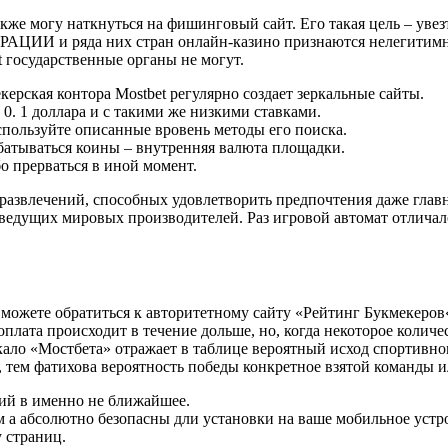
же могу наткнуться на фишинговый сайт. Его такая цель – увезт
ЕРАЦИИ и ряда них стран онлайн-казино признаются нелегитим
 государственные органы не могут.
керская контора Mostbet регулярно создает зеркальные сайты.
ь 0. 1 доллара и с такими же низкими ставками.
спользуйте описанные вровень методы его поиска.
абатываться коины – внутренняя валюта площадки.
бо прерваться в иной момент.
 развлечений, способных удовлетворить предпочтения даже гла
 ведущих мировых производителей. Раз игровой автомат отлича
 можете обратиться к авторитетному сайту «Рейтинг Букмекеров
лата происходит в течение дольше, но, когда некоторое количес
ркало «Мостбета» отражает в таблице вероятный исход спортивно
 тем фатихова вероятность победы конкретное взятой команды и
ний в именно не ближайшее.
 а абсолютно безопасны дли установки на ваше мобильное устр
у страниц.