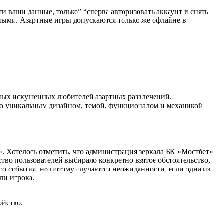
и ваши данные, только” “сперва авторизовать аккаунт и снять
ными. Азартные игры допускаются только же офлайне в
вных искушенных любителей азартных развлечений.
ло уникальным дизайном, темой, функционалом и механикой
«. Хотелось отметить, что администрация зеркала БК «Мостбет»
тво пользователей выбирало конкретно взятое обстоятельство,
го события, но потому случаются неожиданности, если одна из
ли игрока.
ойство.