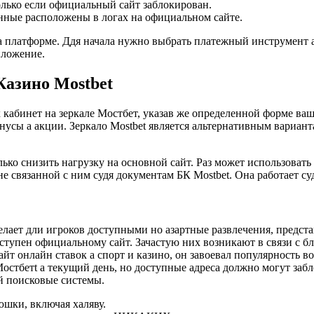
олько если официальный сайт заблокирован.
данные расположены в логах на официальном сайте.
а платформе. Ддя начала нужно выбрать платежный инструмент 
иложение.
Казино Mostbet
кабинет на зеркале Мостбет, указав же определенной форме ва
бонусы а акции. Зеркало Mostbet является альтернативным вариа
лько снизить нагрузку на основной сайт. Раз может использоват
 связанной с ним судя документам БК Mostbet. Она работает су
ает дли игроков доступными но азартные развлечения, представ
ступен официальному сайт. Зачастую них возникают в связи с 
йт онлайн ставок а спорт и казино, он завоевал популярность 
Мостбетt а текущий день, но доступные адреса должно могут за
й поисковые системы.
шки, включая халяву.